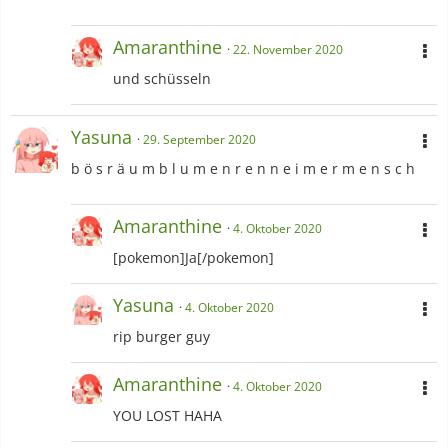
Amaranthine
22. November 2020
und schüsseln
Yasuna
29. September 2020
b ö s r ä u m b l u m e n r e n n e i m e r m e n s c h
Amaranthine
4. Oktober 2020
[pokemon]Ja[/pokemon]
Yasuna
4. Oktober 2020
rip burger guy
Amaranthine
4. Oktober 2020
YOU LOST HAHA