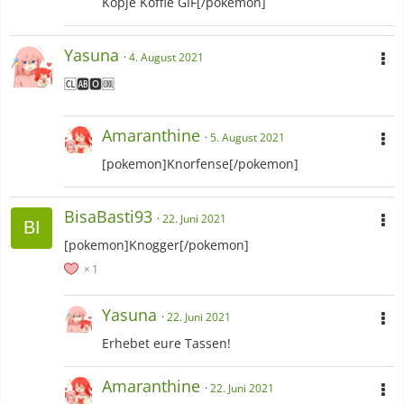
Kopje Koffie GIF[/pokemon]
Yasuna
4. August 2021
🆑🆎🅾️🆒
Amaranthine
5. August 2021
[pokemon]Knorfense[/pokemon]
BisaBasti93
22. Juni 2021
[pokemon]Knogger[/pokemon]
1
Yasuna
22. Juni 2021
Erhebet eure Tassen!
Amaranthine
22. Juni 2021