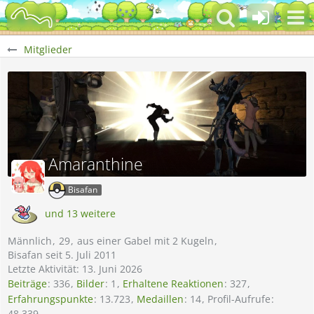
Mitglieder
Amaranthine
Bisafan
und 13 weitere
Männlich
29
aus einer Gabel mit 2 Kugeln
Bisafan seit 5. Juli 2011
Letzte Aktivität:
13. Juni 2026
Beiträge
336
Bilder
1
Erhaltene Reaktionen
327
Erfahrungspunkte
13.723
Medaillen
14
Profil-Aufrufe
48.339