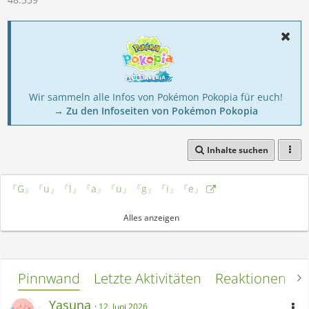
Wir sammeln alle Infos von Pokémon Pokopia für euch!
→ Zu den Infoseiten von Pokémon Pokopia
Inhalte suchen
『G』『u』『l』『a』『u』『g』『i』『e』
go away
Alles anzeigen
Pinnwand
Letzte Aktivitäten
Reaktionen
L
Yasuna
12. Juni 2026