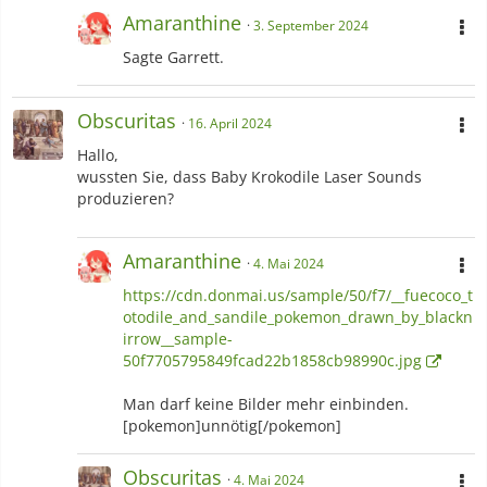
Amaranthine
3. September 2024
Sagte Garrett.
Obscuritas
16. April 2024
Hallo,
wussten Sie, dass Baby Krokodile Laser Sounds
produzieren?
Amaranthine
4. Mai 2024
https://cdn.donmai.us/sample/50/f7/__fuecoco_t
otodile_and_sandile_pokemon_drawn_by_blackn
irrow__sample-
50f7705795849fcad22b1858cb98990c.jpg
Man darf keine Bilder mehr einbinden.
[pokemon]unnötig[/pokemon]
Obscuritas
4. Mai 2024