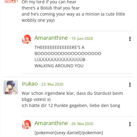
Oh my lord if you can hear
there‘s a Bolüb that you fear
and he‘s coming your way as a minion (a cute little
wobbly one yay)
Amaranthine
19. Juni 2020
THEEEEEEEEEEEEERE'S A
BOOOOOOOOOOOOOOOOOOO
LÜÜÜÜÜÜÜÜÜÜÜÜÜÜÜB
WALKING AROUND YOU
Irukao
23. Mai 2020
War schon irgendwie klar, dass du Stardust beim
bbgp votest x)
Ich hätte dir 12 Punkte gegeben, liebe den Song
Amaranthine
26. Mai 2020
[pokemon]sexy daniel[/pokemon]