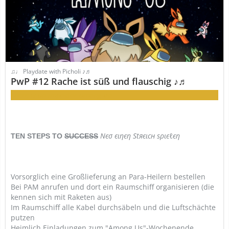
♫♩ Playdate with Picholi ♪♬
PwP #12 Rache ist süß und flauschig ♪♬
There is an impostor among us!
Nєσ єιηєη S
t
яєιcн ѕριє
ℓ
єη
TEN STEPS TO
SUCCESS
Vorsorglich eine Großlieferung an Para-Heilern bestellen
Bei PAM anrufen und dort ein Raumschiff organisieren (die
kennen sich mit Raketen aus)
Im Raumschiff alle Kabel durchsäbeln und die Luftschächte
putzen
Heimlich Einladungen zum "Among Us"-Wochenende