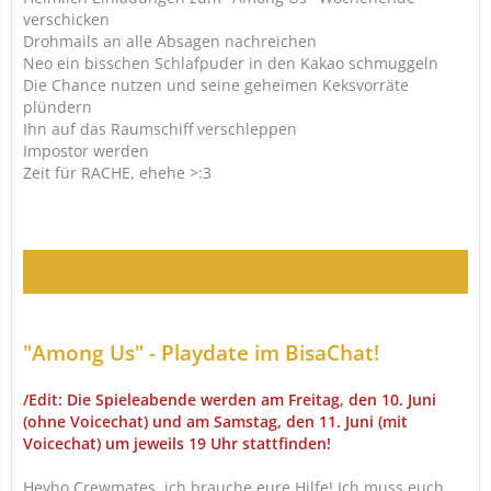
verschicken
Drohmails an alle Absagen nachreichen
Neo ein bisschen Schlafpuder in den Kakao schmuggeln
Die Chance nutzen und seine geheimen Keksvorräte
plündern
Ihn auf das Raumschiff verschleppen
Impostor werden
Zeit für RACHE, ehehe >:3
Okay, eigentlich ist mein Ziel nur diesmal weniger als 8 Mal
von ihm gekillt zu werden q.q
"Among Us" - Playdate im BisaChat!
/Edit: Die Spieleabende werden am Freitag, den 10. Juni
(ohne Voicechat) und am Samstag, den 11. Juni (mit
Voicechat) um jeweils 19 Uhr stattfinden!
Heyho Crewmates, ich brauche eure Hilfe! Ich muss euch