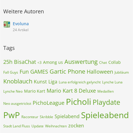
Weitere Autoren
Evoluna
24 Artikel
Tags
Auswertung
25h BisaChat
Among us
Collab
<3
Chat
Gartic Phone
Fun
GAMES
Halloween
Fall Guys
Jubiläum
Knoblauch
Kunst
Liga
Luna erfolgreich gelyncht
Lynche Luna
Mario Kart 8 Deluxe
Mario Kart
Lynche Neo
Medaillen
Picholi
Playdate
PichoLeague
Neo ausgetrickst
PwP
Spieleabend
Spielabend
Raconteur
Skribble
zocken
Stadt Land Fluss
Update
Weihnachten