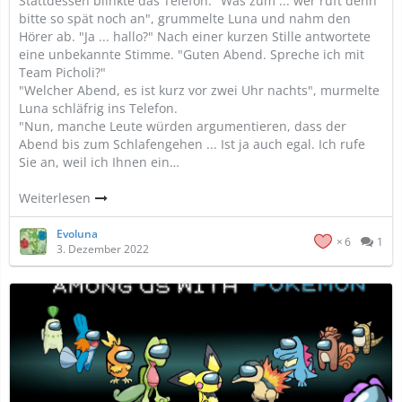
Stattdessen blinkte das Telefon. "Was zum ... wer ruft denn
bitte so spät noch an", grummelte Luna und nahm den
Hörer ab. "Ja ... hallo?" Nach einer kurzen Stille antwortete
eine unbekannte Stimme. "Guten Abend. Spreche ich mit
Team Picholi?"
"Welcher Abend, es ist kurz vor zwei Uhr nachts", murmelte
Luna schläfrig ins Telefon.
"Nun, manche Leute würden argumentieren, dass der
Abend bis zum Schlafengehen ... Ist ja auch egal. Ich rufe
Sie an, weil ich Ihnen ein…
Weiterlesen
Evoluna
6
1
3. Dezember 2022