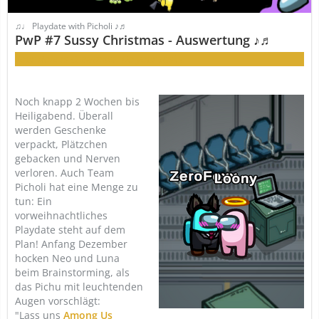
♫♩ Playdate with Picholi ♪♬
PwP #7 Sussy Christmas - Auswertung ♪♬
Your Role is
Crewmate
. Do your tasks.
Noch knapp 2 Wochen bis
Heiligabend. Überall
werden Geschenke
verpackt, Plätzchen
gebacken und Nerven
verloren. Auch Team
Picholi hat eine Menge zu
tun: Ein
vorweihnachtliches
Playdate steht auf dem
Plan! Anfang Dezember
hocken Neo und Luna
beim Brainstorming, als
das Pichu mit leuchtenden
Augen vorschlägt:
"Lass uns
Among Us