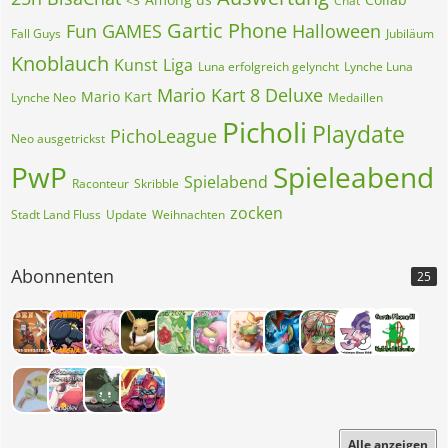
<3
Chat
Gartic Phone
Fun
GAMES
Halloween
Fall Guys
Jubiläum
Knoblauch
Kunst
Liga
Luna erfolgreich gelyncht
Lynche Luna
Mario Kart 8 Deluxe
Mario Kart
Lynche Neo
Medaillen
Picholi
Playdate
PichoLeague
Neo ausgetrickst
PwP
Spieleabend
Spielabend
Raconteur
Skribble
zocken
Stadt Land Fluss
Update
Weihnachten
Abonnenten
25
Alle anzeigen