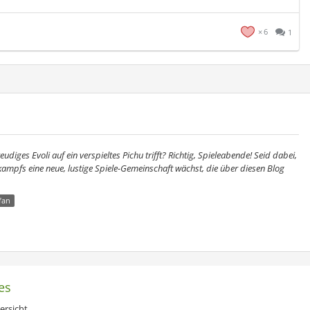
6
1
udiges Evoli auf ein verspieltes Pichu trifft? Richtig, Spieleabende! Seid dabei,
mpfs eine neue, lustige Spiele-Gemeinschaft wächst, die über diesen Blog
fan
es
ersicht