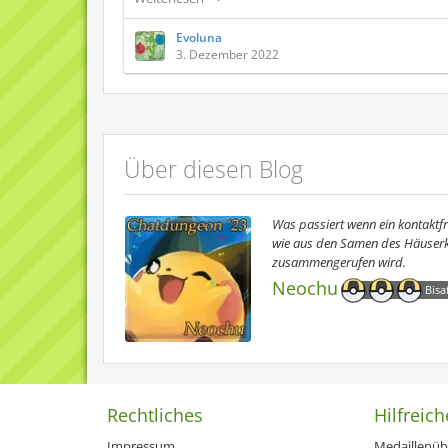
Evoluna
3. Dezember 2022
Über diesen Blog
Was passiert wenn ein kontaktfre
wie aus den Samen des Häuserka
zusammengerufen wird.
Neochu
Bisa
Rechtliches
Hilfreich
Impressum
Medaillenüb