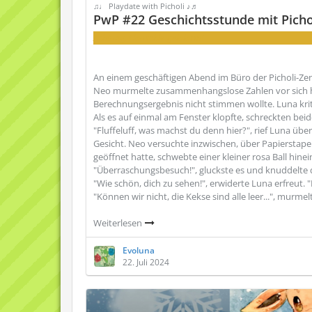
♫♩ Playdate with Picholi ♪♬
PwP #22 Geschichtsstunde mit Picho
Achtung, Flauschkugelalarm!
An einem geschäftigen Abend im Büro der Picholi-Zent
Neo murmelte zusammenhangslose Zahlen vor sich hi
Berechnungsergebnis nicht stimmen wollte. Luna kritz
Als es auf einmal am Fenster klopfte, schreckten beid
"Fluffeluff, was machst du denn hier?", rief Luna üb
Gesicht. Neo versuchte inzwischen, über Papierstap
geöffnet hatte, schwebte einer kleiner rosa Ball hinei
"Überraschungsbesuch!", gluckste es und knuddelte 
"Wie schön, dich zu sehen!", erwiderte Luna erfreut. 
"Können wir nicht, die Kekse sind alle leer...", murm
Weiterlesen
Evoluna
22. Juli 2024