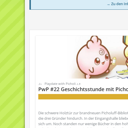
→ Zu den In
♫♩ Playdate with Picholi ♪♬
PwP #22 Geschichtsstunde mit Picho
Es war einmal...
Die schwere Holztür zur brandneuen Picholuff-Bibl
die drei Gründer hindurch. In der Eingangshalle blie
sich um. Noch standen nur wenige Bücher in den hohen