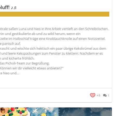
luff! ♪♬
rale saßen Luna und Neo in ihre Arbeit vertieft an den Schreibtischen.
n und gestikulierte ab und zu wild herum, wenn ein
elte im Halbschlaf träge eine Knoblauchknolle auf einen Notizzettel.
e panisch auf.
errascht und wischte sich hektisch ein paar übrige Kekskrümel aus dem
el und leere Kekspackungen zum Fenster zu klettern. Nachdem er es
n und kicherte fröhlich.
das Picholi-Team zur Begrüßung.
"Können wir dir vielleicht etwas anbieten?"
elte Neo und…
6
1