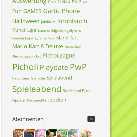
Auswertung
Collab
Chat
Fall Guys
Gartic Phone
Fun
GAMES
Knoblauch
Halloween
Jubiläum
Kunst
Liga
Luna erfolgreich gelyncht
Mario Kart
Lynche Luna
Lynche Neo
Mario Kart 8 Deluxe
Medaillen
PichoLeague
Neo ausgetrickst
Picholi
PwP
Playdate
Spielabend
Raconteur
Skribble
Spieleabend
Stadt Land Fluss
zocken
Update
Weihnachten
Abonnenten
25