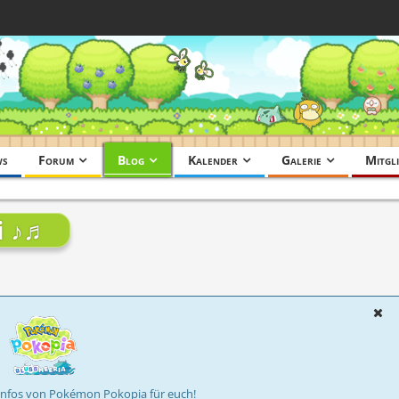
ws
Forum
Blog
Kalender
Galerie
Mitgli
i ♪♬
Infos von Pokémon Pokopia für euch!