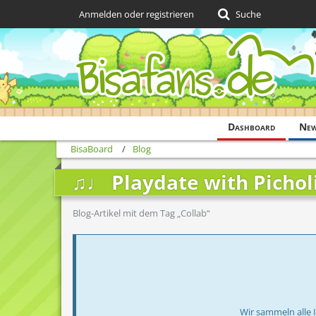
Anmelden oder registrieren
Suche
Dashboard
Ne
BisaBoard
Blog
♫♩ Playdate with Pichol
Blog-Artikel mit dem Tag „Collab“
Wir sammeln alle 