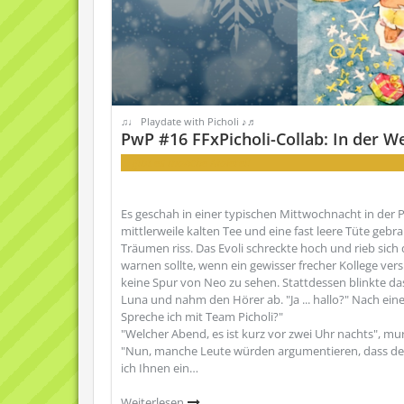
♫♩ Playdate with Picholi ♪♬
PwP #16 FFxPicholi-Collab: In der W
... gibt es manche Malerei!
Es geschah in einer typischen Mittwochnacht in der P
mittlerweile kalten Tee und eine fast leere Tüte gebr
Träumen riss. Das Evoli schreckte hoch und rieb sich 
warnen sollte, wenn ein gewisser frecher Kollege ve
keine Spur von Neo zu sehen. Stattdessen blinkte das
Luna und nahm den Hörer ab. "Ja ... hallo?" Nach ei
Spreche ich mit Team Picholi?"
"Welcher Abend, es ist kurz vor zwei Uhr nachts", mur
"Nun, manche Leute würden argumentieren, dass der Ab
ich Ihnen ein…
Weiterlesen