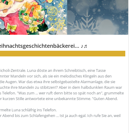
eihnachtsgeschichtenbäckerei... ♪♬
icholi-Zentrale. Luna döste an ihrem Schreibtisch, eine Tasse
annter Mandeln vor sich, als sie ein melodisches Klingeln aus den
die Augen. War das etwa ihre selbstgebastelte Alarmanlage, die sie
rsuchte ihre Mandeln zu stibitzen!? Aber in dem halbdunklen Raum war
 Telefon. "Was zum ... wer ruft denn bitte so spät noch an", grummelte
ner kurzen Stille antwortete eine unbekannte Stimme. "Guten Abend.
melte Luna schläfrig ins Telefon.
end bis zum Schlafengehen ... Ist ja auch egal. Ich rufe Sie an, weil