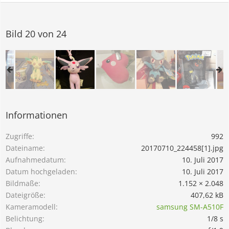
Bild 20 von 24
Informationen
Zugriffe
992
Dateiname
20170710_224458[1].jpg
Aufnahmedatum
10. Juli 2017
Datum hochgeladen
10. Juli 2017
Bildmaße
1.152 × 2.048
Dateigröße
407,62 kB
Kameramodell
samsung SM-A510F
Belichtung
1/8 s