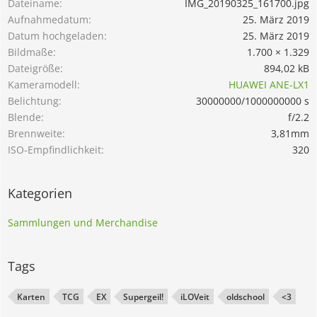
Dateiname
IMG_20190325_161700.jpg
Aufnahmedatum
25. März 2019
Datum hochgeladen
25. März 2019
Bildmaße
1.700 × 1.329
Dateigröße
894,02 kB
Kameramodell
HUAWEI ANE-LX1
Belichtung
30000000/1000000000 s
Blende
f/2.2
Brennweite
3,81mm
ISO-Empfindlichkeit
320
Kategorien
Sammlungen und Merchandise
Tags
Karten
TCG
EX
Supergeil!
iLOVeit
oldschool
<3