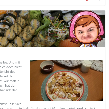
nelles. Und mit
 mich doch nicht
Gericht des
 da auf den
“, wie man in
ach hat der
her sich der
mmst Prise Salz
uchen gel, nein, halt. Äh, du machst Pfannkuchenteig und schlägst