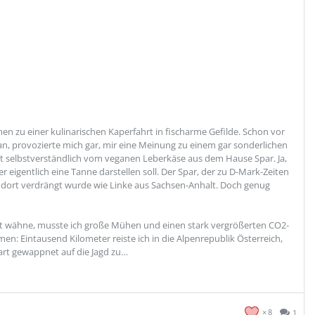
n zu einer kulinarischen Kaperfahrt in fischarme Gefilde. Schon vor
n, provozierte mich gar, mir eine Meinung zu einem gar sonderlichen
ist selbstverständlich vom veganen Leberkäse aus dem Hause Spar. Ja,
er eigentlich eine Tanne darstellen soll. Der Spar, der zu D-Mark-Zeiten
 dort verdrängt wurde wie Linke aus Sachsen-Anhalt. Doch genug
t wähne, musste ich große Mühen und einen stark vergrößerten CO2-
en: Eintausend Kilometer reiste ich in die Alpenrepublik Österreich,
rt gewappnet auf die Jagd zu…
8
1