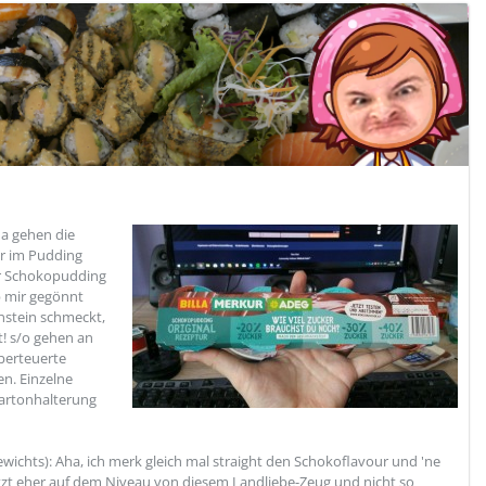
da gehen die
er im Pudding
er Schokopudding
b mir gegönnt
nstein schmeckt,
! s/o gehen an
berteuerte
n. Einzelne
Kartonhalterung
wichts): Aha, ich merk gleich mal straight den Schokoflavour und 'ne
jetzt eher auf dem Niveau von diesem Landliebe-Zeug und nicht so