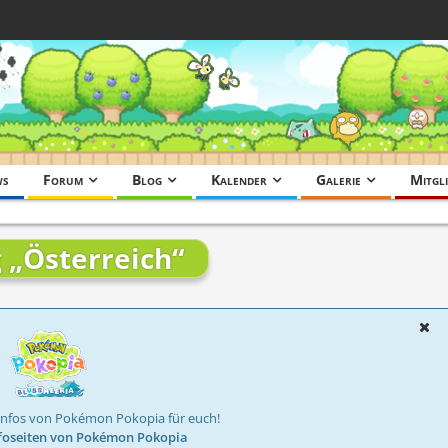
ws
Forum
Blog
Kalender
Galerie
Mitgli
 „Österreich“
Infos von Pokémon Pokopia für euch!
foseiten von Pokémon Pokopia