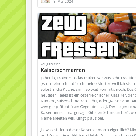
8. Mai 2024
Zeug fressen
Kaiserschmarren
Ja henlo, Froinde, today maken wir was sehr Traditio
„wir“ meine ich natürlich meine Mutter, weil ich stell
selbst in die Küche, smh, so weit kommt’s noch. Das 
heutigen Tages ist ein österreichischer Klassiker, der
Namen „Kaiserschmarren“ hört, oder „Kaiserschmoan
weniger prätentiösen Gegenden sagt. Der Legende n
Kaiser himself mal gesagt „Gib den Schmoan her“, wo
Name ableiten will. Klingt plausibel.
Ja, was ist denn dieser Kaiserschmarrn eigentlich? Ni
und Zucker, Eier, Milch und Mehl, Safran macht den K