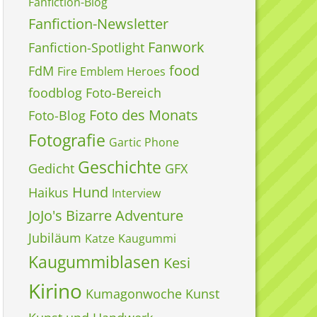
Fanfiction-Blog
Fanfiction-Newsletter
Fanwork
Fanfiction-Spotlight
food
FdM
Fire Emblem Heroes
foodblog
Foto-Bereich
Foto des Monats
Foto-Blog
Fotografie
Gartic Phone
Geschichte
Gedicht
GFX
Hund
Haikus
Interview
JoJo's Bizarre Adventure
Jubiläum
Katze
Kaugummi
Kaugummiblasen
Kesi
Kirino
Kumagonwoche
Kunst