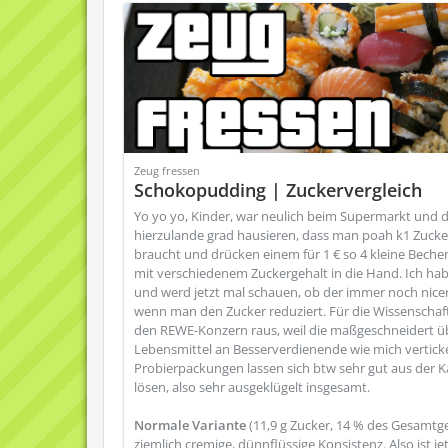
Zeug fressen
Schokopudding | Zuckervergleich
Yo yo yo, Kinder, war neulich beim Supermarkt und 
hierzulande grad hausieren, dass man poah k1 Zuck
braucht und drücken einem für 1 € so 4 kleine Bech
mit verschiedenem Zuckergehalt in die Hand. Ich ha
und werd jetzt mal schauen, ob der immer noch nice
wenn man den Zucker reduziert. Für die Wissenschaft
den REWE-Konzern raus, weil die maßgeschneidert ü
Lebensmittel an Besserverdienende wie mich verticke
Probierpackungen lassen sich btw sehr gut aus der 
lösen, also sehr ausgeklügelt insgesamt.
Normale Variante
(11,9 g Zucker, 14 % des Gesamtge
ziemlich cremige, dünnflüssige Konsistenz. Also ist 