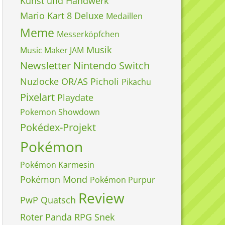
Kunst und Handwerk
Mario Kart 8 Deluxe
Medaillen
Meme
Messerköpfchen
Musik
Music Maker JAM
Newsletter
Nintendo Switch
Nuzlocke
OR/AS
Picholi
Pikachu
Pixelart
Playdate
Pokemon Showdown
Pokédex-Projekt
Pokémon
Pokémon Karmesin
Pokémon Mond
Pokémon Purpur
Review
PwP
Quatsch
Roter Panda
RPG
Snek