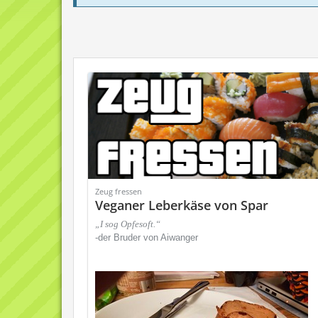
Zeug fressen
Veganer Leberkäse von Spar
„I sog Opfesoft.“
-der Bruder von Aiwanger