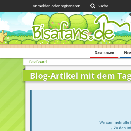
Anmelden oder registrieren
Suche
Dashboard
Ne
BisaBoard
Blog-Artikel mit dem Tag
Wir sammeln alle 
→ Zu den In