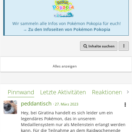
Wir sammeln alle Infos von Pokémon Pokopia für euch!
→ Zu den Infoseiten von Pokémon Pokopia
Inhalte suchen
Y-Kontaktsafari: Unlicht
Alles anzeigen
Pinnwand
Letzte Aktivitäten
Reaktionen
L
peddantisch
27. März 2023
Hey, bei Giratina handelt es sich leider um ein
legendäres Pokémon, das in unserem
Medaillensystem nur als Meilenstein erlangt werden
kann. Für die Teilnahme an dem Raidwochenende