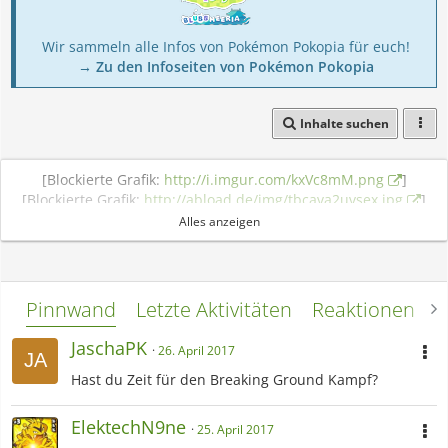
Wir sammeln alle Infos von Pokémon Pokopia für euch!
→ Zu den Infoseiten von Pokémon Pokopia
Inhalte suchen
[Blockierte Grafik:
http://i.imgur.com/kxVc8mM.png
]
[Blockierte Grafik:
http://abload.de/img/tbcava2uvsex.jpg
]
Alles anzeigen
Pinnwand
Letzte Aktivitäten
Reaktionen
L
JaschaPK
26. April 2017
Hast du Zeit für den Breaking Ground Kampf?
ElektechN9ne
25. April 2017