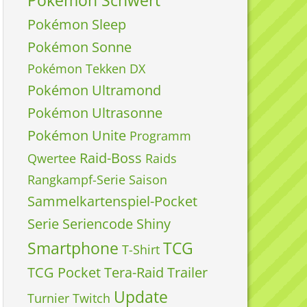
Pokémon Schwert
Pokémon Sleep
Pokémon Sonne
Pokémon Tekken DX
Pokémon Ultramond
Pokémon Ultrasonne
Pokémon Unite
Programm
Raid-Boss
Qwertee
Raids
Rangkampf-Serie
Saison
Sammelkartenspiel-Pocket
Serie
Seriencode
Shiny
Smartphone
TCG
T-Shirt
TCG Pocket
Tera-Raid
Trailer
Update
Turnier
Twitch