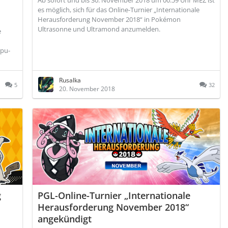
Ab sofort und bis 30. November 2018 um 00:59 Uhr MEZ ist
es möglich, sich für das Online-Turnier „Internationale
Herausforderung November 2018“ in Pokémon
Ultrasonne und Ultramond anzumelden.
e
apu-
Rusalka
5
32
20. November 2018
g
PGL-Online-Turnier „Internationale
Herausforderung November 2018“
angekündigt