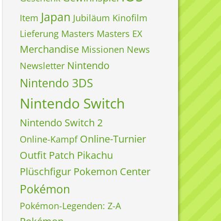
Japan
Item
Jubiläum
Kinofilm
Lieferung
Masters
Masters EX
Merchandise
Missionen
News
Nintendo
Newsletter
Nintendo 3DS
Nintendo Switch
Nintendo Switch 2
Online-Turnier
Online-Kampf
Outfit
Patch
Pikachu
Plüschfigur
Pokemon Center
Pokémon
Pokémon-Legenden: Z-A