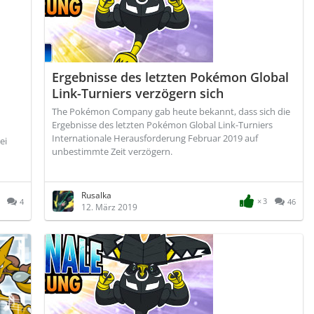
Ergebnisse des letzten Pokémon Global
Link-Turniers verzögern sich
The Pokémon Company gab heute bekannt, dass sich die
Ergebnisse des letzten Pokémon Global Link-Turniers
Internationale Herausforderung Februar 2019 auf
ei
unbestimmte Zeit verzögern.
Rusalka
3
4
46
12. März 2019