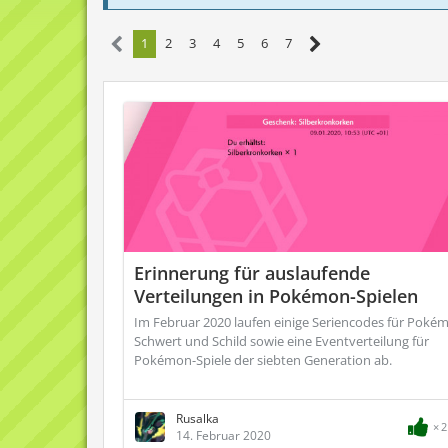
1
2
3
4
5
6
7
Erinnerung für auslaufende
Verteilungen in Pokémon-Spielen
Im Februar 2020 laufen einige Seriencodes für Poké
Schwert und Schild sowie eine Eventverteilung für
Pokémon-Spiele der siebten Generation ab.
Rusalka
2
14. Februar 2020