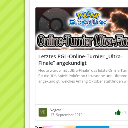
Letztes PGL-Online-Turnier „Ultra-
Finale“ angekündigt
Heute wurde mit „Ultra-Finale“ das letzte Online-Turn
für die 3DS-Spiele Pokémon Ultrasonne und Ultram
angekündigt, welches Anfang Oktober stattfinden wi
Vegeta
5
17. September 2019