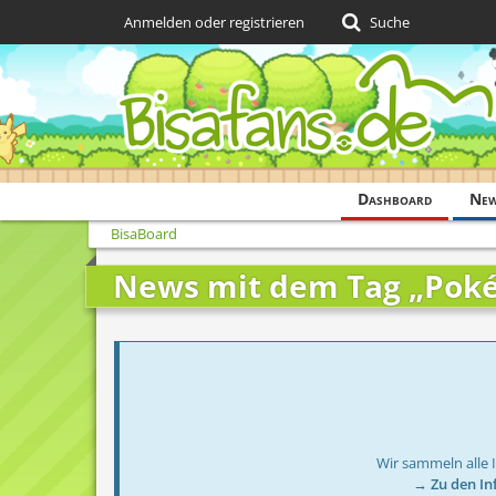
Anmelden oder registrieren
Suche
Dashboard
Ne
BisaBoard
News mit dem Tag „Poké
Wir sammeln alle 
→ Zu den In