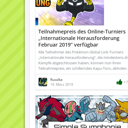
Teilnahmepreis des Online-Turniers
„Internationale Herausforderung
Februar 2019“ verfügbar
Alle Teilnehmer des Pokémon Global Link-Turniers
„Internationale Herausforderung“, die mindestens dr
Kämpfe abgeschlossen haben, können nun ihren
Teilnahmepreis, ein schillerndes Kapu-Toro, abholen.
Rusalka
7
19. März 2019