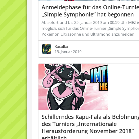
Anmeldephase für das Online-Turnie
„Simple Symphonie“ hat begonnen
Ab sofort und bis 25. Januar 2019 um 00:59 Uhr MEZ i
möglich, sich für das Online-Turnier „Simple Symphon
Pokémon Ultrasonne und Ultramond anzumelden.
Rusalka
15. Januar 2019
Schillerndes Kapu-Fala als Belohnun
des Turniers „Internationale
Herausforderung November 2018“
erhältlich