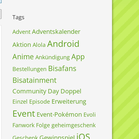
Tags
Adventskalender
Advent
Android
Aktion
Alola
Anime
App
Ankündigung
Bisafans
Bestellungen
Bisatainment
Community Day
Doppel
Erweiterung
Einzel
Episode
Event
Event-Pokémon
Evoli
Fanwork
Folge
geheimgeschenk
iOS
Gewinnspiel
Geschenk