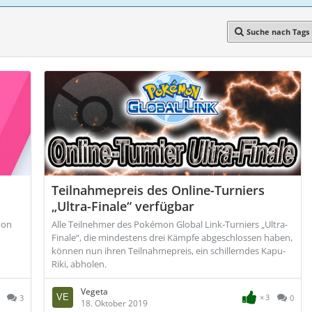
Suche nach Tags
Teilnahmepreis des Online-Turniers
„Ultra-Finale“ verfügbar
mon
Alle Teilnehmer des Pokémon Global Link-Turniers „Ultra-
Finale“, die mindestens drei Kämpfe abgeschlossen haben,
können nun ihren Teilnahmepreis, ein schillerndes Kapu-
Riki, abholen.
Vegeta
3
3
0
18. Oktober 2019