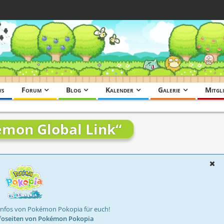
ws
Forum
Blog
Kalender
Galerie
Mitgli
mon Global Link“
Infos von Pokémon Pokopia für euch!
foseiten von Pokémon Pokopia