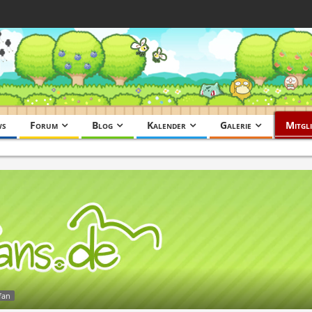
ws
Forum
Blog
Kalender
Galerie
Mitgli
fan