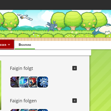
eder
Bisafans
Faigin folgt
4
Faigin folgen
4