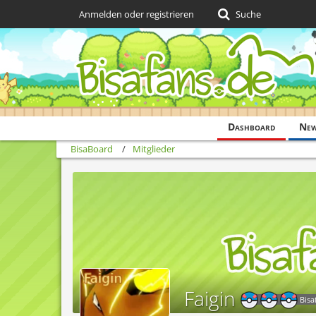
Anmelden oder registrieren
Suche
Dashboard
Ne
BisaBoard
Mitglieder
Faigin
Bisa