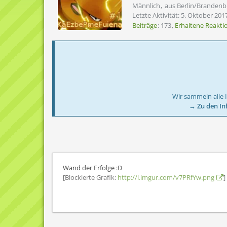
Männlich
aus Berlin/Brandenb
Letzte Aktivität:
5. Oktober 201
Beiträge
173
Erhaltene Reakti
Wir sammeln alle 
→ Zu den In
Wand der Erfolge :D
[Blockierte Grafik:
http://i.imgur.com/v7PRfYw.png
]
und eine Dreierkampftour 1. Platz vom 20.11.2016