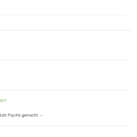
 2017
tatt Psychic gemacht. -.-