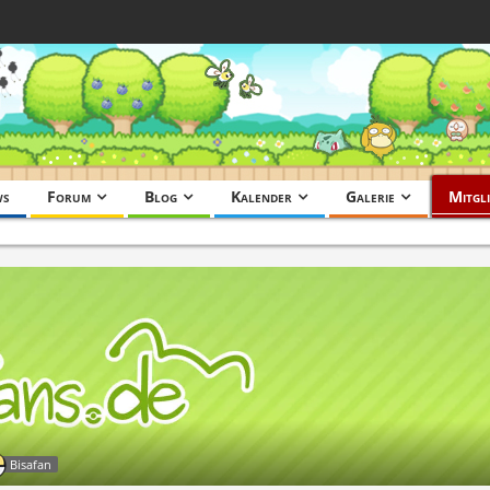
ws
Forum
Blog
Kalender
Galerie
Mitgli
Bisafan