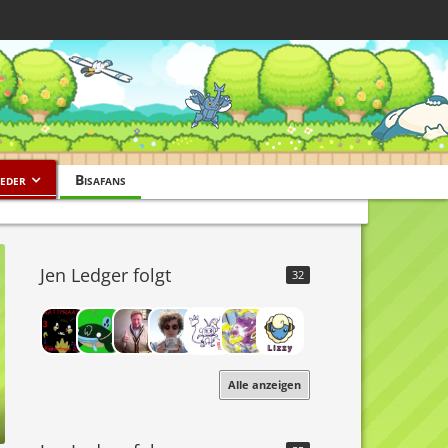
eder
Bisafans
Jen Ledger folgt
32
Alle anzeigen