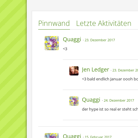
[14:29:51] Max: beide
Pinnwand
Letzte Aktivitäten
Quaggi
23. Dezember 2017
<3
Jen Ledger
23. Dezember 2
<3 bald endlich Januar oooh bo
Quaggi
24. Dezember 2017
der hype ist so real er steht s
Quaggi
15. Februar 2017