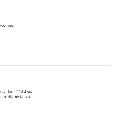
hte liebe
:
nten kein ";)" stehen.
ch an dich gerichtet).