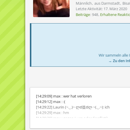
Männlich
aus Darmstadt
Bisa
Letzte Aktivität:
17. März 2020
Beiträge
948
Erhaltene Reakti
Wir sammeln alle 
→ Zu den In
[14:29:09] max : wer hat verloren
[14:29:12] max : :(
[14:29:22] Laurin (~._.)~ ლಠ益ಠლ ~(._.~): ich
[14:29:29] max : hm
[14:29:39] max : gegen Luca oder Conflict?
[14:29:50] Emil: beide
[14:29:51] Laurin (~._.)~ ლಠ益ಠლ ~(._.~): beide