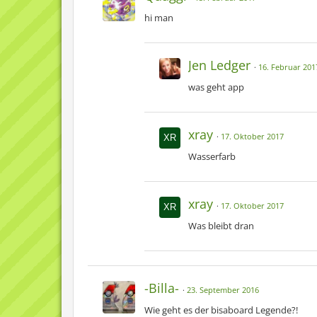
hi man
Jen Ledger
16. Februar 201
was geht app
xray
17. Oktober 2017
Wasserfarb
xray
17. Oktober 2017
Was bleibt dran
-Billa-
23. September 2016
Wie geht es der bisaboard Legende?!