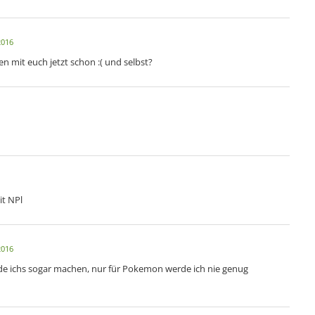
2016
n mit euch jetzt schon :( und selbst?
it NPl
2016
de ichs sogar machen, nur für Pokemon werde ich nie genug
n