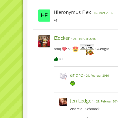
Hieronymus Flex
16. März 2016
+1
iZocker
29. Februar 2016
omq
<3
GGengar
1
andre
29. Februar 2016
Jen Ledger
29. Februar 201
Andre du Schmock