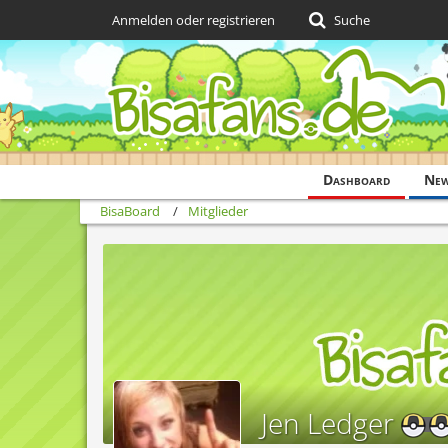
Anmelden oder registrieren
Suche
Dashboard
Ne
BisaBoard
Mitglieder
Jen Ledger