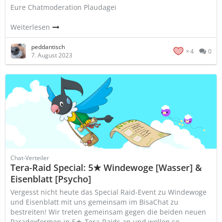
Eure Chatmoderation Plaudagei
Weiterlesen
peddantisch
4
0
7. August 2023
Chat-Verteiler
Tera-Raid Special: 5★ Windewoge [Wasser] &
Eisenblatt [Psycho]
Vergesst nicht heute das Special Raid-Event zu Windewoge
und Eisenblatt mit uns gemeinsam im BisaChat zu
bestreiten! Wir treten gemeinsam gegen die beiden neuen
Paradoxformen in 5★-Tera-Raids an und wollen so