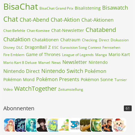
BisaChat
Bisawatch
Bisalistening
BisaChat Grand Prix
Chat
Chat-Abend
Chat-Aktion
Chat-Aktionen
Chatabend
Chat-Newsletter
Chat-Befehle
Chat-Komitee
Chataktion
Chataktionen
Chatraum
Checking
Direct
Diskussion
DragonBall Z
Disney
DLC
ESC
Eurovision Song Contest
Fernsehen
Game of Thrones
Mario Kart
Fire Emblem
League of Legends
Manga
Newsletter
Nintendo
Mario Kart 8 Deluxe
Marvel
News
Nintendo Switch
Nintendo Direct
Pokémon
Pokémon Presents
Pokémon Mond
Pokémon Sonne
Turnier
WatchTogether
Video
Zeitumstellung
Abonnenten
61