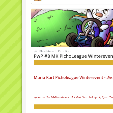
♫♩ Playdate with Picholi ♪♬
PwP #8 MK PichoLeague Wintereven
Was für ein spektakuläres Event!
Mario Kart Picholeague Winterevent
- die
sponsored by BB-Motorhome, Muk Fuel Corp. & Rolycoly Sport Tir
Ich wette es gibt noch immer richtig viele Leute, die nicht 