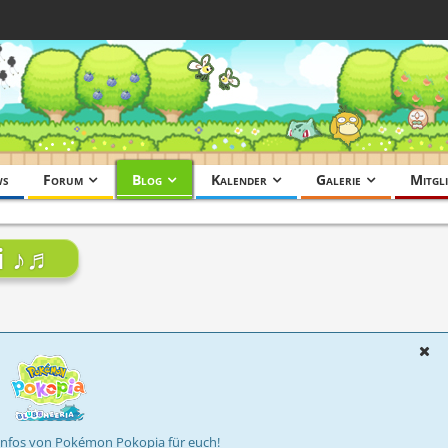
ws
Forum
Blog
Kalender
Galerie
Mitgli
i ♪♬
Infos von Pokémon Pokopia für euch!