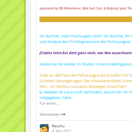
sponsored by BB-Motorhome, Muk Fuel Corp. & Rolycoly Sport Tir
Hey Luna! Änder nicht immer meine Geheimnachrichten >:
Ihr dachtet, mehr Drama geht nicht? Ihr dachtet, ihr 
und Analyse des Frühlingsrennens der PichoLeague!
[Cooles Intro bei dem ganz viele, von Neo auserlese
Heute bei mir wieder im Studio: Unsere Lieblingsjour
Hallo an alle Fans der PichoLeague da draußen! Ich h
Schäden davongetragen. Die schockierendsten Sze
Neo... ich dachte Luna wäre deswegen heute hier?
Ja, leeeider ist Luna noch verhindert, darum bin ich heu
mitgegeben, hehe.
Für einen…
Weiterlesen
Neochu
8. Mai 2022