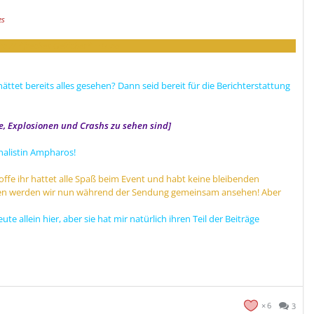
es
c // *freches Gekicher* ~ Luna
hättet bereits alles gesehen? Dann seid bereit für die Berichterstattung
ne, Explosionen und Crashs zu sehen sind]
nalistin Ampharos!
offe ihr hattet alle Spaß beim Event und habt keine bleibenden
nen werden wir nun während der Sendung gemeinsam ansehen! Aber
te allein hier, aber sie hat mir natürlich ihren Teil der Beiträge
6
3