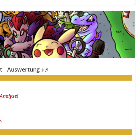
t - Auswertung ♪♬
 Analyse!
es
wissen, dass hier Text steht. Psssst!