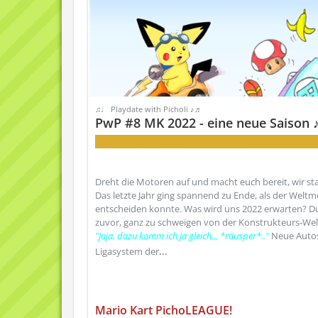
♫♩ Playdate with Picholi ♪♬
PwP #8 MK 2022 - eine neue Saison
Willkommen im neuen Jahr mit Picholi!
Dreht die Motoren auf und macht euch bereit, wir st
Das letzte Jahr ging spannend zu Ende, als der Weltme
entscheiden konnte. Was wird uns 2022 erwarten? Du
zuvor, ganz zu schweigen von der Konstrukteurs-Welt
"Jaja, dazu komm ich ja gleich... *räusper*.."
Neue Autos
Ligasystem der
...
Mario Kart PichoLEAGUE!