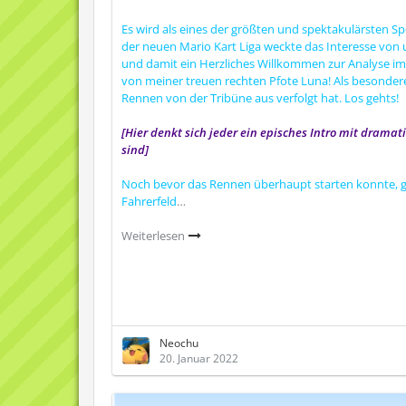
Es wird als eines der größten und spektakulärsten S
der neuen Mario Kart Liga weckte das Interesse von u
und damit ein Herzliches Willkommen zur Analyse i
von meiner treuen rechten Pfote
Luna! Als besonder
Rennen von der Tribüne aus verfolgt hat. Los gehts!
[Hier denkt sich jeder ein episches Intro mit dram
sind]
Noch bevor das Rennen überhaupt starten konnte, g
Fahrerfeld
…
Weiterlesen
Neochu
20. Januar 2022