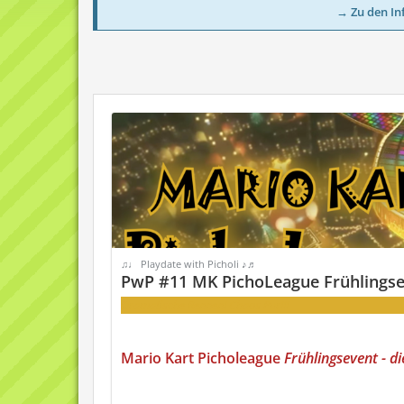
→ Zu den In
♫♩ Playdate with Picholi ♪♬
PwP #11 MK PichoLeague Frühlings
Dramatische Rennen! Chaos Pur!!!
Mario Kart Picholeague
Frühlingsevent - di