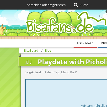
Anmelden oder registrieren
Suche
Dashboard
Ne
BisaBoard
Blog
♫♩ Playdate with Pichol
Blog-Artikel mit dem Tag „Mario Kart“
Wir sammeln alle 