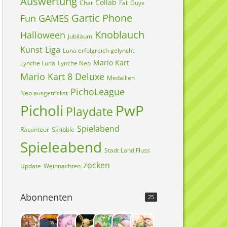
Auswertung
Collab
Chat
Fall Guys
Gartic Phone
Fun
GAMES
Knoblauch
Halloween
Jubiläum
Kunst
Liga
Luna erfolgreich gelyncht
Mario Kart
Lynche Luna
Lynche Neo
Mario Kart 8 Deluxe
Medaillen
PichoLeague
Neo ausgetrickst
Picholi
PwP
Playdate
Spielabend
Raconteur
Skribble
Spieleabend
Stadt Land Fluss
zocken
Update
Weihnachten
Abonnenten
25