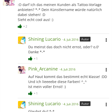
:O darf ich das meinen Kunden als Tattoo-Vorlage
anbieten? *-* Dein Künstlername würde natürlich
dabei stehen! :D
Sieht echt cool aus! :)
2
Shining Lucario
Autor
4. Juli 2016
Du meinst das doch nicht ernst, oder? o.0'
Danke *-*
1
Pink_Arcanine
4. Juli 2016
Auf Haut kommt das bestimmt echt klasse! :DD
Und ich lieeeebe diese Farben! ^_^
Ist mein voller Ernst! :)
1
Shining Lucario
Autor
4. Juli 2016
Glaubst du? *-*