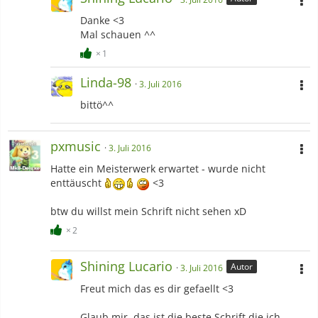
Danke <3
Mal schauen ^^
1
Linda-98
3. Juli 2016
bittö^^
pxmusic
3. Juli 2016
Hatte ein Meisterwerk erwartet - wurde nicht
enttäuscht
<3
btw du willst mein Schrift nicht sehen xD
2
Shining Lucario
Autor
3. Juli 2016
Freut mich das es dir gefaellt <3
Glaub mir, das ist die beste Schrift die ich