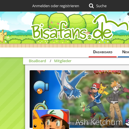
Anmelden oder registrieren
Suche
Dashboard
Ne
BisaBoard
Mitglieder
Ash Ketchum