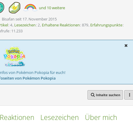
und 10 weitere
Bisafan seit 17. November 2015
tikel
4
Lesezeichen
2
Erhaltene Reaktionen
879
Erfahrungspunkte
ufrufe
11.233
Infos von Pokémon Pokopia für euch!
foseiten von Pokémon Pokopia
Inhalte suchen
Reaktionen
Lesezeichen
Über mich