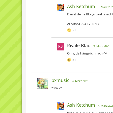
Ash Ketchum
9. März 202
Damit deine Blogartikel ja nich
ALABASTIA 4 EVER <3
1
Rivale Blau
9. März 2021
Ohja, da hänge ich nach ^^
1
pxmusic
4. März 2021
*stalk*
Ash Ketchum
4. März 202