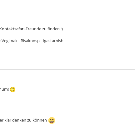
Kontaktsafari
-Freunde zu finden :)
 Vegimak - Bisaknosp - Igastarnish
chum!
der klar denken zu können