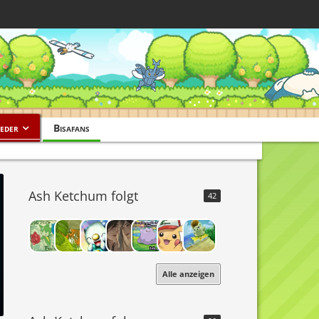
eder
Bisafans
Ash Ketchum folgt
42
Alle anzeigen