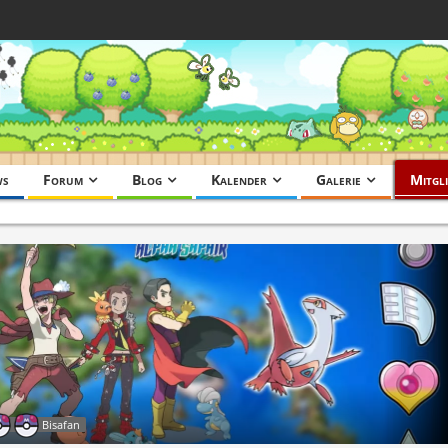
ws
Forum
Blog
Kalender
Galerie
Mitgli
Bisafan