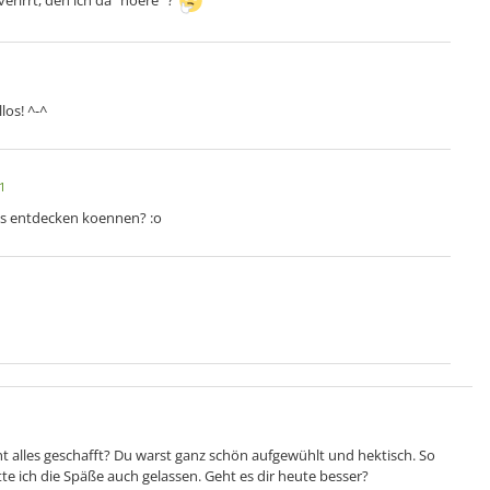
erirrt, den ich da "hoere" ?
llos! ^-^
1
s entdecken koennen? :o
 alles geschafft? Du warst ganz schön aufgewühlt und hektisch. So
te ich die Späße auch gelassen. Geht es dir heute besser?