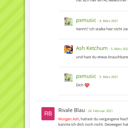
hat sich hier ein AC-Bewohner v
pxmusic
4. März 2021
Verirrt? Ich stalke hier nicht zie
Ash Ketchum
5. März 202
und hast du etwas brauchbare
pxmusic
5. März 2021
Dich
Rivale Blau
24. Februar 2021
Morgen Ash
,
hattest du vergangene Nacht
kannte ich dich noch nicht. Deswegen hat