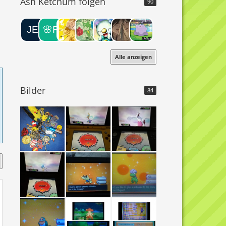
Ash Ketchum folgen
90
Alle anzeigen
Bilder
84