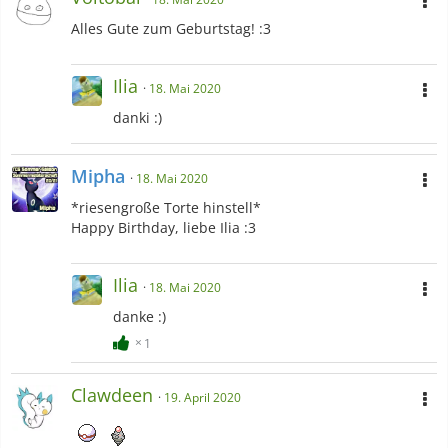
Alles Gute zum Geburtstag! :3
Ilia
18. Mai 2020
danki :)
Mipha
18. Mai 2020
*riesengroße Torte hinstell*
Happy Birthday, liebe Ilia :3
Ilia
18. Mai 2020
danke :)
1
Clawdeen
19. April 2020