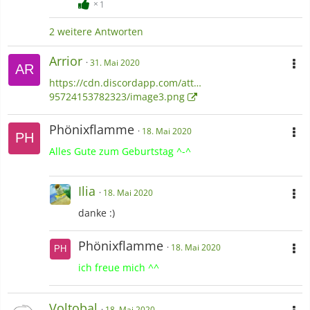
1
2 weitere Antworten
Arrior
31. Mai 2020
https://cdn.discordapp.com/att…
95724153782323/image3.png
Phönixflamme
18. Mai 2020
Alles Gute zum Geburtstag ^-^
Ilia
18. Mai 2020
danke :)
Phönixflamme
18. Mai 2020
ich freue mich ^^
Voltobal
18. Mai 2020