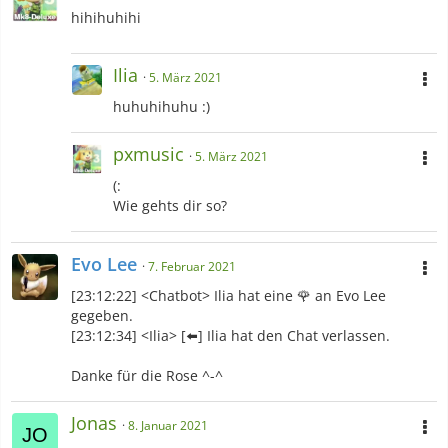
hihihuhihi
Ilia
5. März 2021
huhuhihuhu :)
pxmusic
5. März 2021
(:
Wie gehts dir so?
Evo Lee
7. Februar 2021
[23:12:22] <Chatbot> Ilia hat eine 🌹 an Evo Lee
gegeben.
[23:12:34] <Ilia> [⬅️️] Ilia hat den Chat verlassen.
Danke für die Rose ^-^
Jonas
8. Januar 2021