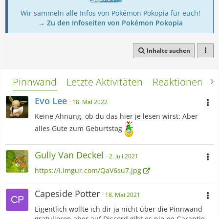
Wir sammeln alle Infos von Pokémon Pokopia für euch!
→ Zu den Infoseiten von Pokémon Pokopia
Inhalte suchen
Pinnwand
Letzte Aktivitäten
Reaktionen
L
Evo Lee
18. Mai 2022
Keine Ahnung, ob du das hier je lesen wirst: Aber
alles Gute zum Geburtstag
Gully Van Deckel
2. Juli 2021
https://i.imgur.com/QaV6su7.jpg
Capeside Potter
18. Mai 2021
Eigentlich wollte ich dir ja nicht über die Pinnwand
gratulieren aber auf Discord gibt es nie ne Garantie