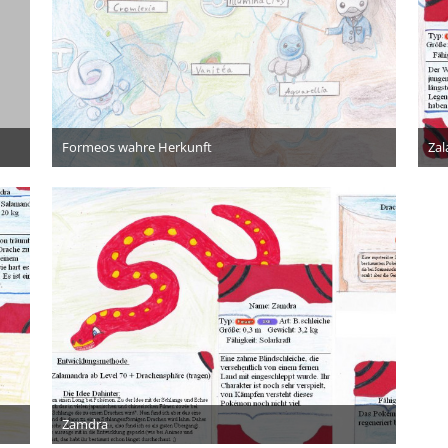
Formeos wahre Herkunft
Za
23. März 2014
2
Zamdra
12. September 2013