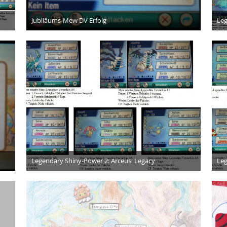
Jubiläums-Mew DV Erfolg
Leg
28. März 2016
4
Legendary Shiny-Power 2: Arceus' Legacy
Leg
21. Januar 2016
9