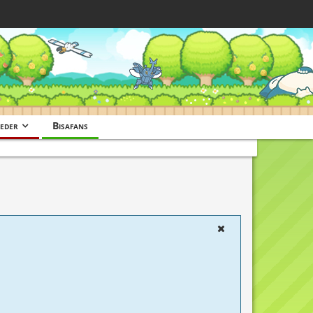
eder
Bisafans