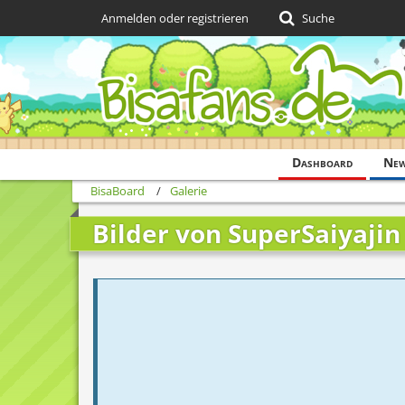
Anmelden oder registrieren
Suche
Dashboard
Ne
BisaBoard
Galerie
Bilder von SuperSaiyaji