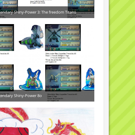
endary Shiny-Power 3: The freedom Titans
25. März 2016
6
endary Shiny-Power 8o
27. Mai 2015
3