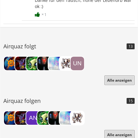
Danke für den Tausch, hoffe der Lebenorb war
ok :)
1
Airquaz folgt
13
Alle anzeigen
Airquaz folgen
15
Alle anzeigen