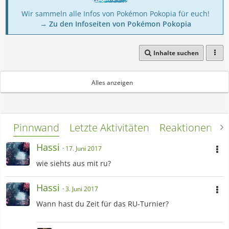
Wir sammeln alle Infos von Pokémon Pokopia für euch!
→ Zu den Infoseiten von Pokémon Pokopia
Inhalte suchen
Global Link Tournaments only
Alles anzeigen
Pinnwand
Letzte Aktivitäten
Reaktionen
L
Hassi
17. Juni 2017
wie siehts aus mit ru?
Hassi
3. Juni 2017
Wann hast du Zeit für das RU-Turnier?