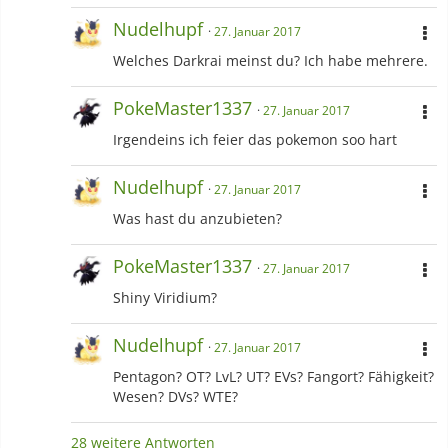
John
43700
Schwarz 2
Nudelhupf
27. Januar 2017
John
08302
Y
Welches Darkrai meinst du? Ich habe mehrere.
Nudelhupf
21559
X
PokeMaster1337
27. Januar 2017
Irgendeins ich feier das pokemon soo hart
Nudelhupf
35351
Alpha Saphir
Rwby
15288
Omega Rubin
1
Nudelhupf
27. Januar 2017
Was hast du anzubieten?
Stübling
47422
Omega Rubin
2
PokeMaster1337
Nudelhupf
047649
Mond
27. Januar 2017
Shiny Viridium?
Psycs
Sonne
Nudelhupf
27. Januar 2017
Pentagon? OT? LvL? UT? EVs? Fangort? Fähigkeit?
Wesen? DVs? WTE?
28 weitere Antworten