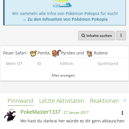
Wir sammeln alle Infos von Pokémon Pokopia für euch!
→ Zu den Infoseiten von Pokémon Pokopia
Inhalte suchen
Feuer Safari:
Ponita,
Pyroleo und
Rutena
Mein OT
ID
Edition
Spielstand
Nudel
38427
Blau (Virtuell)
Alles anzeigen
John
48154
Soulsilver
John
25252
Weis
Pinnwand
Letzte Aktivitäten
Reaktionen
L
John
21965
Schwarz
PokeMaster1337
27. Januar 2017
Wo hast du darkrai her würde es dir gern abtauschen
John
22795
Weis 2