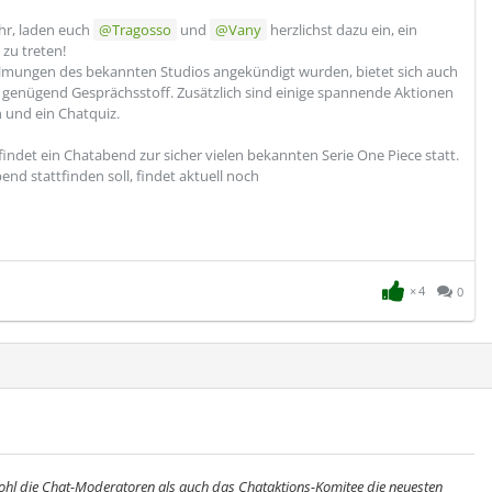
r, laden euch
Tragosso
und
Vany
herzlichst dazu ein, ein
zu treten!
filmungen des bekannten Studios angekündigt wurden, bietet sich auch
n, genügend Gesprächsstoff. Zusätzlich sind einige spannende Aktionen
n und ein Chatquiz.
findet ein Chatabend zur sicher vielen bekannten Serie One Piece statt.
end stattfinden soll, findet aktuell noch
4
0
wohl die Chat-Moderatoren als auch das Chataktions-Komitee die neuesten