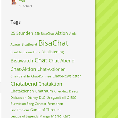
You
10 Artikel
Tags
25 Stunden
Aktion
25h BisaChat
Alola
BisaChat
Avatar
BisaBoard
Bisalistening
BisaChat Grand Prix
Chat
Bisawatch
Chat-Abend
Chat-Aktion
Chat-Aktionen
Chat-Newsletter
Chat-Befehle
Chat-Komitee
Chatabend
Chataktion
Chataktionen
Chatraum
Checking
Direct
DragonBall Z
Diskussion
Disney
DLC
ESC
Eurovision Song Contest
Fernsehen
Game of Thrones
Fire Emblem
Mario Kart
League of Legends
Manga