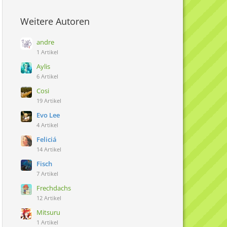
Weitere Autoren
andre
1 Artikel
Aylis
6 Artikel
Cosi
19 Artikel
Evo Lee
4 Artikel
Feliciá
14 Artikel
Fisch
7 Artikel
Frechdachs
12 Artikel
Mitsuru
1 Artikel