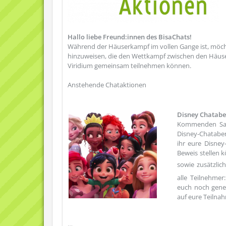
Hallo liebe Freund:innen des BisaChats!
Während der Häuserkampf im vollen Gange ist, möcht
hinzuweisen, die den Wettkampf zwischen den Häuse
Viridium gemeinsam teilnehmen können.
Anstehende Chataktionen
Disney Chatabe
Kommenden Sa
Disney-Chatabe
ihr eure Disney
Beweis stellen k
sowie zusätzlic
alle Teilnehme
euch noch gene
auf eure Teilna
…