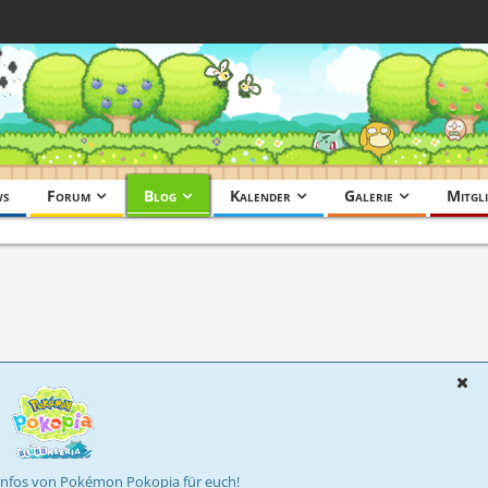
ws
Forum
Blog
Kalender
Galerie
Mitgli
Infos von Pokémon Pokopia für euch!