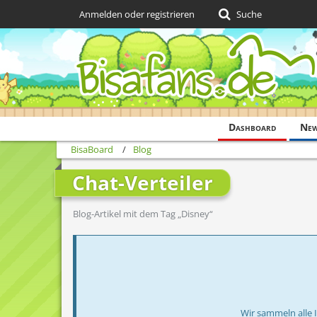
Anmelden oder registrieren
Suche
Dashboard
Ne
BisaBoard
Blog
Chat-Verteiler
Blog-Artikel mit dem Tag „Disney“
Wir sammeln alle 