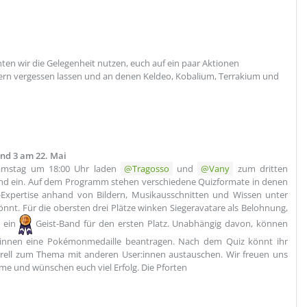
en wir die Gelegenheit nutzen, euch auf ein paar Aktionen
rn vergessen lassen und an denen Keldeo, Kobalium, Terrakium und
nd 3 am 22. Mai
mstag um 18:00 Uhr laden
Tragosso
und
Vany
zum dritten
nd ein. Auf dem Programm stehen verschiedene Quizformate in denen
-Expertise anhand von Bildern, Musikausschnitten und Wissen unter
önnt. Für die obersten drei Plätze winken Siegeravatare als Belohnung,
h ein
Geist-Band für den ersten Platz. Unabhängig davon, können
r:innen eine Pokémonmedaille beantragen. Nach dem Quiz könnt ihr
rell zum Thema mit anderen User:innen austauschen. Wir freuen uns
hme und wünschen euch viel Erfolg. Die Pforten