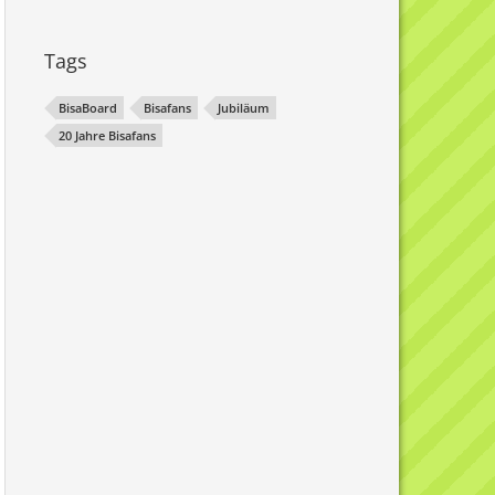
Tags
BisaBoard
Bisafans
Jubiläum
20 Jahre Bisafans