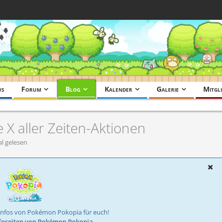
ws
Forum
Blog
Kalender
Galerie
Mitgli
e X aller Zeiten-Aktionen
l gelesen
Infos von Pokémon Pokopia für euch!
foseiten von Pokémon Pokopia