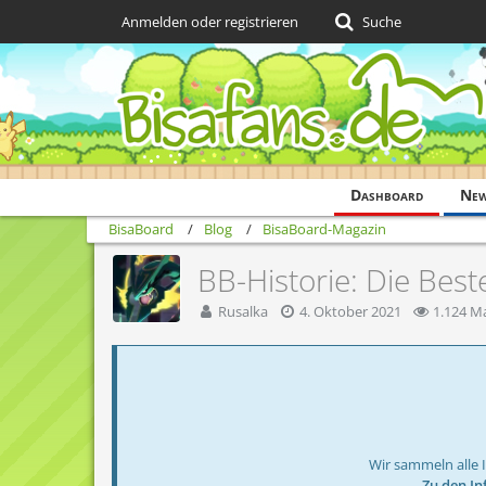
Anmelden oder registrieren
Suche
Dashboard
Ne
BisaBoard
Blog
BisaBoard-Magazin
BB-Historie: Die Best
Rusalka
4. Oktober 2021
1.124 Ma
Wir sammeln alle 
→ Zu den In