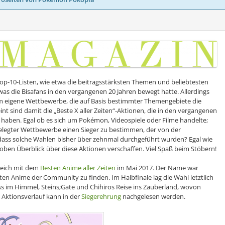
 Top-10-Listen, wie etwa die beitragsstärksten Themen und beliebtesten
 was die Bisafans in den vergangenen 20 Jahren bewegt hatte. Allerdings
rum eigene Wettbewerbe, die auf Basis bestimmter Themengebiete die
nt sind damit die „Beste X aller Zeiten“-Aktionen, die in den vergangenen
haben. Egal ob es sich um Pokémon, Videospiele oder Filme handelte;
ngelegter Wettbewerbe einen Sieger zu bestimmen, der von der
dass solche Wahlen bisher über zehnmal durchgeführt wurden? Egal wie
roben Überblick über diese Aktionen verschaffen. Viel Spaß beim Stöbern!
reich mit dem
Besten Anime aller Zeiten
im Mai 2017. Der Name war
en Anime der Community zu finden. Im Halbfinale lag die Wahl letztlich
ss im Himmel, Steins;Gate und Chihiros Reise ins Zauberland, wovon
 Aktionsverlauf kann in der
Siegerehrung
nachgelesen werden.