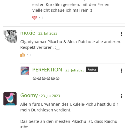
ersten Kurzfilm gesehen, mit den Ferien.
Vielleicht schaue ich mal rein :)
1
moxie
23. Juli 2023
Gigadynamax Pikachu & Alola-Raichu > alle anderen.
Respekt verloren. ;__;
1
PERFEKTION
Autor
23. Juli 2023
😭😭😭😭😭😭
Goomy
23. Juli 2023
Allein fürs Erwähnen des Ukulele-Pichu hast du dir
mein Durchlesen verdient.
Das beste an den meisten Pikachu ist, dass Raichu
gibt.