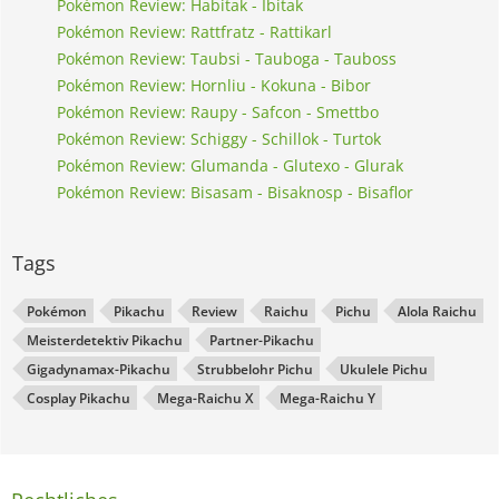
Pokémon Review: Habitak - Ibitak
Pokémon Review: Rattfratz - Rattikarl
Pokémon Review: Taubsi - Tauboga - Tauboss
Pokémon Review: Hornliu - Kokuna - Bibor
Pokémon Review: Raupy - Safcon - Smettbo
Pokémon Review: Schiggy - Schillok - Turtok
Pokémon Review: Glumanda - Glutexo - Glurak
Pokémon Review: Bisasam - Bisaknosp - Bisaflor
Tags
Pokémon
Pikachu
Review
Raichu
Pichu
Alola Raichu
Meisterdetektiv Pikachu
Partner-Pikachu
Gigadynamax-Pikachu
Strubbelohr Pichu
Ukulele Pichu
Cosplay Pikachu
Mega-Raichu X
Mega-Raichu Y