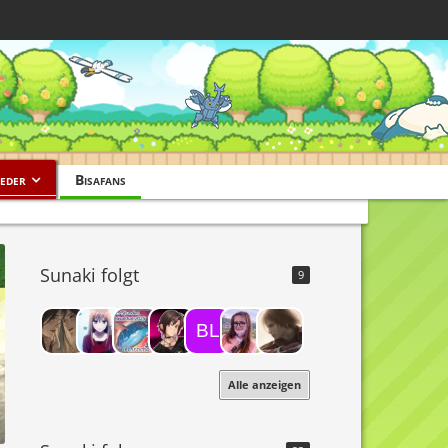
eder
Bisafans
Sunaki folgt
9
Alle anzeigen