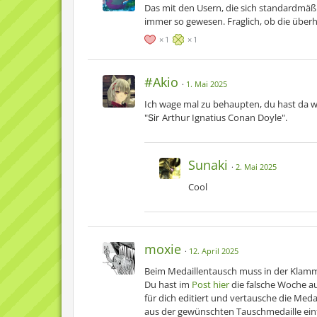
Das mit den Usern, die sich standardmäßi
immer so gewesen. Fraglich, ob die überh
1
1
#Akio
1. Mai 2025
Ich wage mal zu behaupten, du hast da w
"
Arthur Ignatius Conan Doyle".
Sir
Sunaki
2. Mai 2025
Cool
moxie
12. April 2025
Beim Medaillentausch muss in der Klamme
Du hast im
Post hier
die falsche Woche au
für dich editiert und vertausche die Meda
aus der gewünschten Tauschmedaille ein