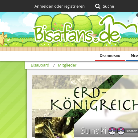
Anmelden oder registrieren
Suche
Dashboard
Ne
BisaBoard
Mitglieder
Sunaki
Bisafan