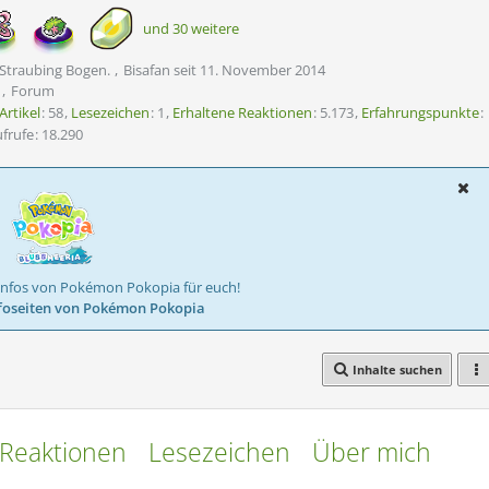
und 30 weitere
 Straubing Bogen.
Bisafan seit 11. November 2014
n
Forum
Artikel
58
Lesezeichen
1
Erhaltene Reaktionen
5.173
Erfahrungspunkte
ufrufe
18.290
Infos von Pokémon Pokopia für euch!
foseiten von Pokémon Pokopia
Inhalte suchen
Reaktionen
Lesezeichen
Über mich