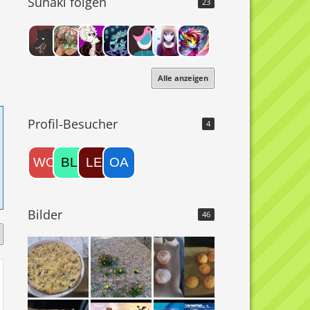
Sunaki folgen
23
Alle anzeigen
Profil-Besucher
4
Bilder
46