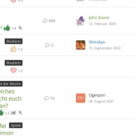
3
John Snom
664
12. Februar 2023
nd
4
Bisafacts
Shiralya
3
15. September 2022
2
Bisafacts
2
te der Woche
elches
Ogerpon
cht euch
19
28. August 2021
an?
2
Mai
Spiele
kémon