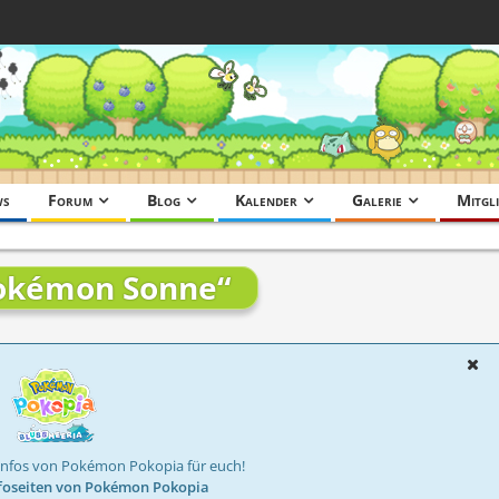
ws
Forum
Blog
Kalender
Galerie
Mitgli
okémon Sonne“
Infos von Pokémon Pokopia für euch!
foseiten von Pokémon Pokopia