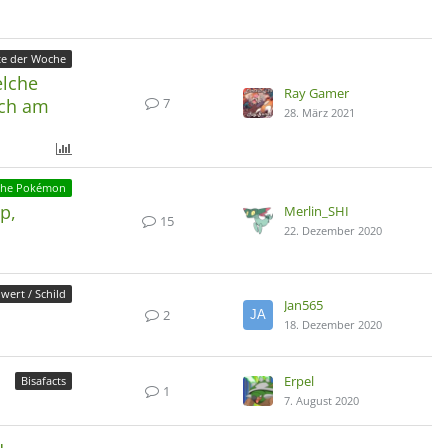
te der Woche
elche
Ray Gamer
7
uch am
28. März 2021
che Pokémon
p,
Merlin_SHI
15
22. Dezember 2020
wert / Schild
Jan565
2
18. Dezember 2020
Erpel
Bisafacts
1
7. August 2020
u