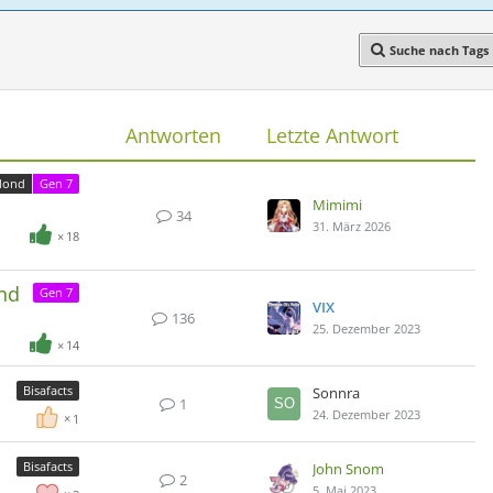
Suche nach Tags
Antworten
Letzte Antwort
Mond
Gen 7
Mimimi
34
31. März 2026
18
nd
Gen 7
VIX
136
25. Dezember 2023
14
Bisafacts
Sonnra
1
24. Dezember 2023
1
Bisafacts
John Snom
2
5. Mai 2023