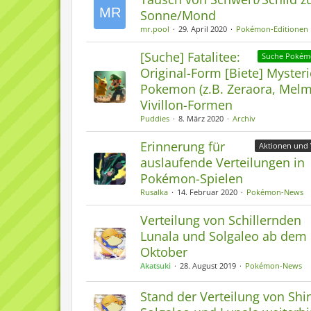
Sonne/Mond
mr.pool
29. April 2020
Pokémon-Editionen
[Suche] Fatalitee:
Suche Poké
Original-Form [Biete] Myster
Pokemon (z.B. Zeraora, Melme
Vivillon-Formen
Puddies
8. März 2020
Archiv
Erinnerung für
Aktionen und 
auslaufende Verteilungen in
Pokémon-Spielen
Rusalka
14. Februar 2020
Pokémon-News
Verteilung von Schillernden
Lunala und Solgaleo ab dem 
Oktober
Akatsuki
28. August 2019
Pokémon-News
Stand der Verteilung von Shi