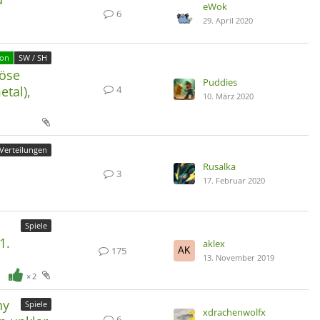
eWok
6
29. April 2020
mon
SW / SH
iöse
Puddies
4
tal),
10. März 2020
Verteilungen
Rusalka
3
17. Februar 2020
Spiele
1.
aklex
175
13. November 2019
2
ny
Spiele
xdrachenwolfx
6