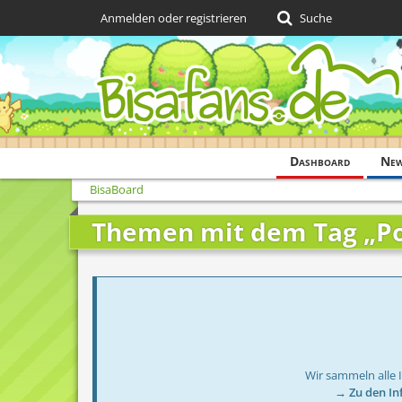
Anmelden oder registrieren
Suche
Dashboard
Ne
BisaBoard
Themen mit dem Tag „P
Wir sammeln alle 
→ Zu den In