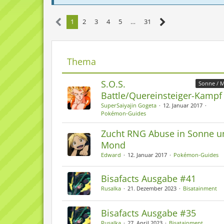
1
2
3
4
5
…
31
Thema
S.O.S.
Sonne / 
Battle/Quereinsteiger-Kampf
SuperSaiyajin Gogeta
12. Januar 2017
Pokémon-Guides
Zucht RNG Abuse in Sonne u
Mond
Edward
12. Januar 2017
Pokémon-Guides
Bisafacts Ausgabe #41
Rusalka
21. Dezember 2023
Bisatainment
Bisafacts Ausgabe #35
Rusalka
27. April 2023
Bisatainment