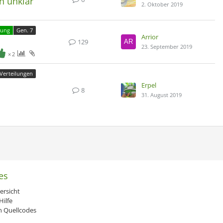
n unklar
2. Oktober 2019
rung
Gen. 7
Arrior
129
23. September 2019
2
Verteilungen
Erpel
8
31. August 2019
es
ersicht
ilfe
 Quellcodes