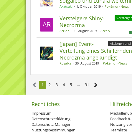
Solgaleo und Lunala weiterhi
Akatsuki
1. Oktober 2019
Pokémon-News
Versteigere Shiny-
Versteige
Necrozma
Arrior
10. August 2019
Archiv
[Japan] Event-
Aktionen und 
Verteilung eines Schillernden
Necrozma angekündigt
Rusalka
30. August 2019
Pokémon-News
1
2
3
4
5
…
31
Rechtliches
Hilfreich
Impressum
Medaillenüb
Datenschutzerklärung
Feedback & H
Datenschutz-Manager
Nutzung von
Nutzungsbestimmungen
Teamliste