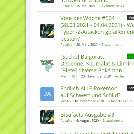
Schwert und Schild
Rusalka
15. Mai 2021
Pokémon-News
Vote der Woche #504
Vo
(28.03.2021 - 04.04.2021) - W
Typen-Z-Attacken gefallen e
besten?
Rusalka
28. März 2021
Bisatainment
[Suche] Balgoras,
Su
Dedenne, Kaumalat & Lilmini
[Biete] diverse Pokémon
Merlin_SHI
20. November 2020
Archiv
Endlich ALLE Pokemon
Sch
auf Schwert und Schild?
Jan565
18. Dezember 2020
Schwert / Schild
Bisafacts Ausgabe #3
Rusalka
6. August 2020
Bisatainment
Tausch von Schwert/Schild z