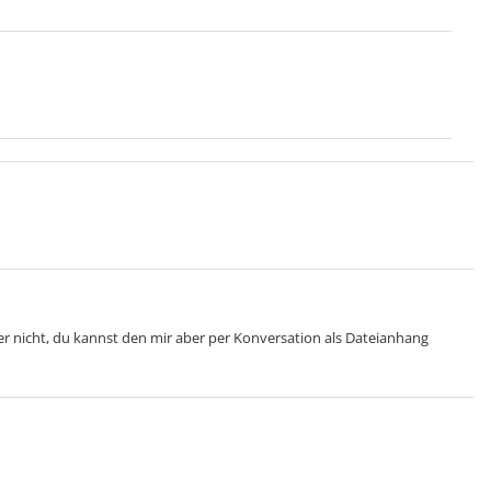
ele, die ich besitze:
GBC--> Gold
GBA --> Smaragd
iamant, Heart Gold, Weiß
lphaSaphir, Mond, UltraSonne
h --> Schild, Karmesin
er nicht, du kannst den mir aber per Konversation als Dateianhang
t's zu meinem neuen
Basar