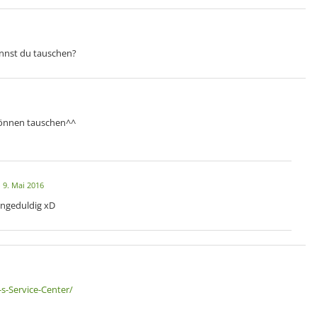
annst du tauschen?
 können tauschen^^
9. Mai 2016
ungeduldig xD
s-Service-Center/