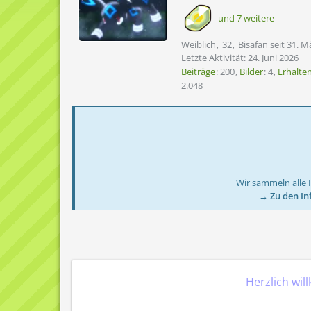
und 7 weitere
Weiblich
32
Bisafan seit 31. M
Letzte Aktivität:
24. Juni 2026
Beiträge
200
Bilder
4
Erhalte
2.048
Wir sammeln alle 
→ Zu den In
Herzlich wil