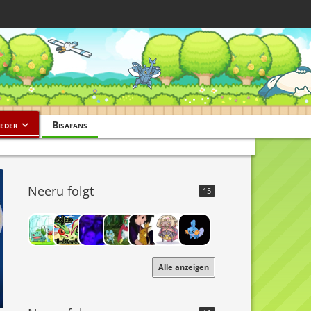
eder
Bisafans
Neeru folgt
15
Alle anzeigen