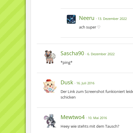
Neeru
13. Dezember 2022
ach super ♡
Spi
Sascha90
6. Dezember 2022
DS --> D
*ping*
3Ds --> X, A
Switc
Dusk
16. Juli 2016
Der Link zum Screenshot funkioniert leid
Hier geh
schicken
Mewtwo4
10. Mai 2016
Heey wie stehts mit dem Tausch?