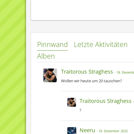
Seit meinem 4 Lebensjahr bin ich bereits ein g
Ich hab nicht wirklich
ein
L
Pikachu zum Beispiel war m
Ich zücht
Pinnwand
Letzte Aktivitäten
Alben
Hier ein kleiner Auszug aus meinen sel
Traitorous Straghess
18. Dezemb
Wollen wir heute um 20 tauschen?
Taiyo und Shinto
Traitorous Straghess
?
Samy
Neeru
18. Dezember 2022
Mikan