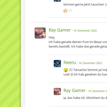
können gerne jetzt tauschen :)
1
Raijin
Ray Gamer
14. Dezember 2022
Hey,
ich habe gerade deinen Post im Basar vo
Diego
bereits bestellt. Ich habe das gerade 
Neeru
14. Dezember 2022
🤦‍♀️ Tatsache! Stimmt ja! H
Leid :D ich hab gesehen du has
Ray Gamer
14. Dezember 
Tanebi
Ja, das habe ich. Möchtest du