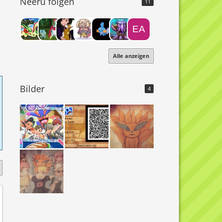
Neeru folgen
11
Alle anzeigen
Bilder
4