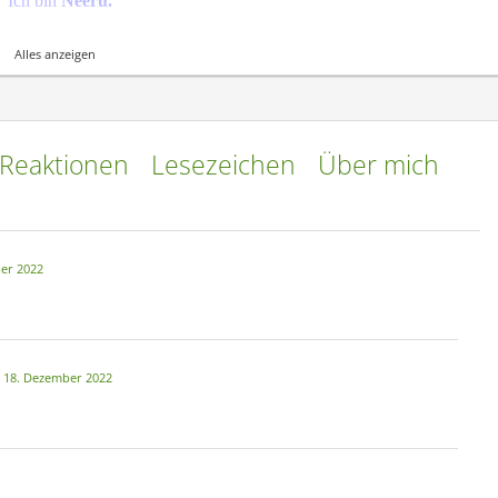
Ich bin
Neeru.
roßer Pokemon Fan und daran hat sich bis heute nichts geändert.
Alles anzeigen
ieblingspokemon. Ich mag einfach soo viele.
ein erstes, dann Evoli, Riolu und und und...
e und sammle seeehr gerne.
Reaktionen
Lesezeichen
Über mich
bstgezüchteten BR Pokis
er 2022
18. Dezember 2022