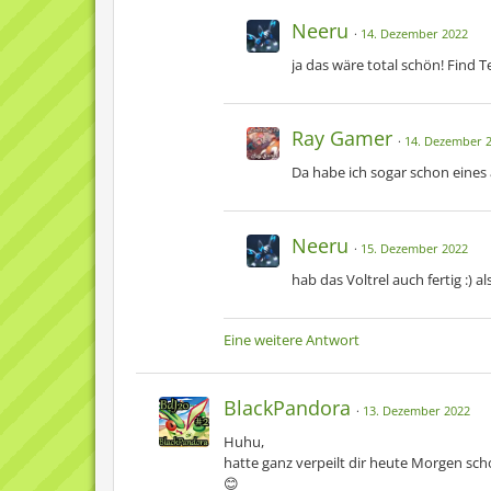
Neeru
14. Dezember 2022
Fany
ja das wäre total schön! Find Te
Ray Gamer
14. Dezember 
Sky
Da habe ich sogar schon eines 
Neeru
15. Dezember 2022
Felia
hab das Voltrel auch fertig :) 
Eine weitere Antwort
Jango
BlackPandora
13. Dezember 2022
Huhu,
hatte ganz verpeilt dir heute Morgen scho
Naru
😊