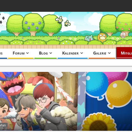
ws
Forum
Blog
Kalender
Galerie
Mitgli
afan