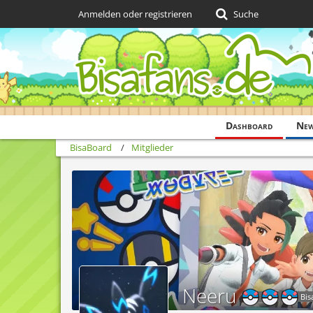
Anmelden oder registrieren
Suche
Dashboard
Ne
BisaBoard
Mitglieder
Neeru
Bis