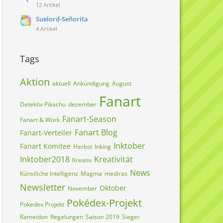
12 Artikel
Suelord-Señorita
4 Artikel
Tags
Aktion
aktuell
Ankündigung
August
Fanart
Detektiv Pikachu
dezember
Fanart-Season
Fanart & Work
Fanart Blog
Fanart-Verteiler
Inktober
Fanart Komitee
Herbst
Inking
Inktober2018
Kreativität
Kreativ
News
Künstliche Intelligenz
Magma
mediras
Newsletter
Oktober
November
Pokédex-Projekt
Pokedex Projekt
Rameidon
Regelungen
Saison 2019
Sieger