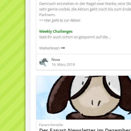
Demnach entstehen in der Regel zwei Werke, eine Skiz
sehr gerne vorbei, die Aktion geht noch bis zum End
Partnern.
>> Hier geht es zur Aktion
Weekly Challenges
Seid ihr auch schon so gespannt auf die…
Weiterlesen
Noxa
16. März 2019
Fanart-Verteiler
Der Fanart-Newsletter im Dezember