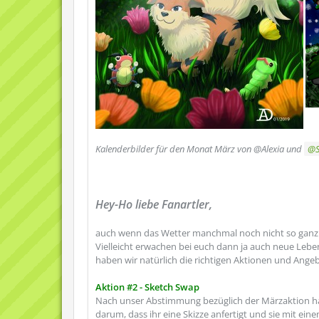
Kalenderbilder für den Monat März von @Alexia und
Hey-Ho liebe Fanartler,
auch wenn das Wetter manchmal noch nicht so ganz s
Vielleicht erwachen bei euch dann ja auch neue Lebe
haben wir natürlich die richtigen Aktionen und Angebo
Aktion #2 - Sketch Swap
Nach unser Abstimmung bezüglich der Märzaktion hab
darum, dass ihr eine Skizze anfertigt und sie mit ein