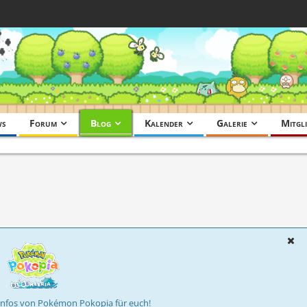
ws
Forum
Blog
Kalender
Galerie
Mitgli
Infos von Pokémon Pokopia für euch!