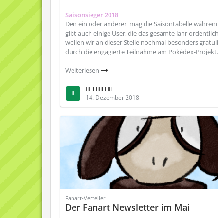
Saisonsieger 2018
Den ein oder anderen mag die Saisontabelle während
gibt auch einige User, die das gesamte Jahr ordentli
wollen wir an dieser Stelle nochmal besonders gratul
durch die engagierte Teilnahme am Pokédex-Projekt.
Weiterlesen
IIIIllllIIIllllIII
14. Dezember 2018
Fanart-Verteiler
Der Fanart Newsletter im Mai