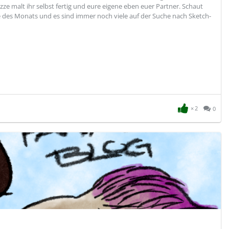
ze malt ihr selbst fertig und eure eigene eben euer Partner. Schaut
e des Monats und es sind immer noch viele auf der Suche nach Sketch-
2
0