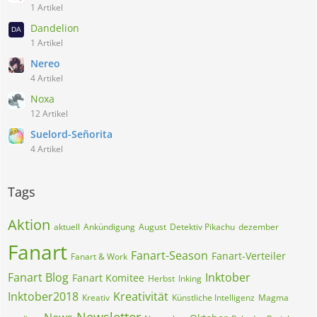
1 Artikel
Dandelion
1 Artikel
Nereo
4 Artikel
Noxa
12 Artikel
Suelord-Señorita
4 Artikel
Tags
Aktion
aktuell
Ankündigung
August
Detektiv Pikachu
dezember
Fanart
Fanart-Season
Fanart-Verteiler
Fanart & Work
Fanart Blog
Inktober
Fanart Komitee
Herbst
Inking
Inktober2018
Kreativität
Kreativ
Künstliche Intelligenz
Magma