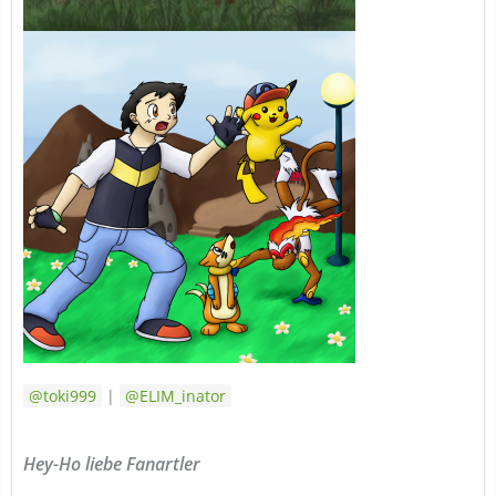
toki999
|
ELIM_inator
Hey-Ho liebe Fanartler