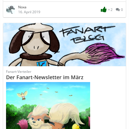
Noxa
2
0
16. April 2019
Fanart-Verteiler
Der Fanart-Newsletter im März