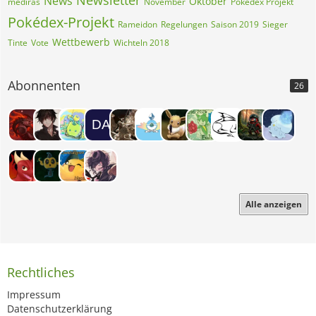
Newsletter
News
Oktober
mediras
November
Pokedex Projekt
Pokédex-Projekt
Rameidon
Regelungen
Saison 2019
Sieger
Wettbewerb
Tinte
Vote
Wichteln 2018
Abonnenten
26
Alle anzeigen
Rechtliches
Impressum
Datenschutzerklärung