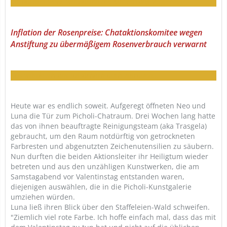
Ihr dachtet wohl, wir hätten die Auswertung vergessen?
Inflation der Rosenpreise: Chataktionskomitee wegen
Anstiftung zu übermäßigem Rosenverbrauch verwarnt
Das würde ich uns tatsächlich auch zutrauen...
Heute war es endlich soweit. Aufgeregt öffneten Neo und
Luna die Tür zum Picholi-Chatraum. Drei Wochen lang hatte
das von ihnen beauftragte Reinigungsteam (aka Trasgela)
gebraucht, um den Raum notdürftig von getrockneten
Farbresten und abgenutzten Zeichenutensilien zu säubern.
Nun durften die beiden Aktionsleiter ihr Heiligtum wieder
betreten und aus den unzähligen Kunstwerken, die am
Samstagabend vor Valentinstag entstanden waren,
diejenigen auswählen, die in die Picholi-Kunstgalerie
umziehen würden.
Luna ließ ihren Blick über den Staffeleien-Wald schweifen.
"Ziemlich viel rote Farbe. Ich hoffe einfach mal, dass das mit