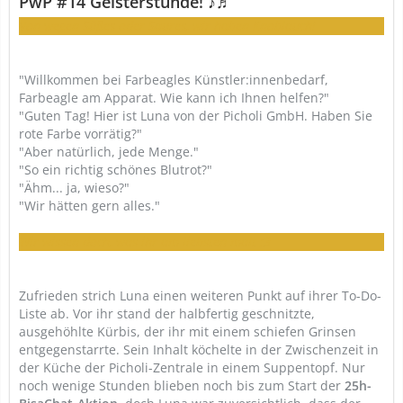
PwP #14 Geisterstunde! ♪♬
Von wegen Süßes oder Saures, wir haben Knoblauch!
"Willkommen bei Farbeagles Künstler:innenbedarf,
Farbeagle am Apparat. Wie kann ich Ihnen helfen?"
"Guten Tag! Hier ist Luna von der Picholi GmbH. Haben Sie
rote Farbe vorrätig?"
"Aber natürlich, jede Menge."
"So ein richtig schönes Blutrot?"
"Ähm... ja, wieso?"
"Wir hätten gern alles."
Wir wissen doch, was ihr am liebsten malt ;3
Zufrieden strich Luna einen weiteren Punkt auf ihrer To-Do-
Liste ab. Vor ihr stand der halbfertig geschnitzte,
ausgehöhlte Kürbis, der ihr mit einem schiefen Grinsen
entgegenstarrte. Sein Inhalt köchelte in der Zwischenzeit in
der Küche der Picholi-Zentrale in einem Suppentopf. Nur
noch wenige Stunden blieben noch bis zum Start der
25h-