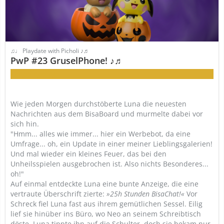
♫♩ Playdate with Picholi ♪♬
PwP #23 GruselPhone! ♪♬
Klingelingeling!
Wie jeden Morgen durchstöberte Luna die neuesten
Nachrichten aus dem BisaBoard und murmelte dabei vor
sich hin.
"Hmm... alles wie immer... hier ein Werbebot, da eine
Umfrage... oh, ein Update in einer meiner Lieblingsgalerien!
Und mal wieder ein kleines Feuer, das bei den
Unheilsspielen ausgebrochen ist. Also nichts Besonderes...
oh!"
Auf einmal entdeckte Luna eine bunte Anzeige, die eine
vertraute Überschrift zierte:
»25h Stunden BisaChat!«
Vor
Schreck fiel Luna fast aus ihrem gemütlichen Sessel. Eilig
lief sie hinüber ins Büro, wo Neo an seinem Schreibtisch
döste. Luna tippte ihn auf die Schulter, doch sie bekam nur