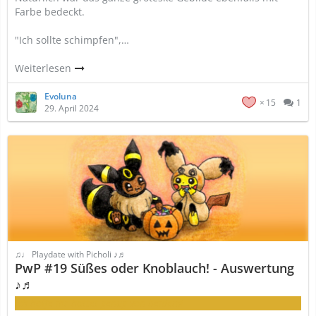
Farbe bedeckt.
"Ich sollte schimpfen",…
Weiterlesen
Evoluna
15
1
29. April 2024
♫♩ Playdate with Picholi ♪♬
PwP #19 Süßes oder Knoblauch! - Auswertung
♪♬
Ich hoffe ihr hattet genug von beidem!