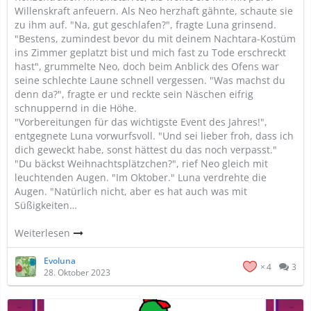
Willenskraft anfeuern. Als Neo herzhaft gähnte, schaute sie
zu ihm auf. "Na, gut geschlafen?", fragte Luna grinsend.
"Bestens, zumindest bevor du mit deinem Nachtara-Kostüm
ins Zimmer geplatzt bist und mich fast zu Tode erschreckt
hast", grummelte Neo, doch beim Anblick des Ofens war
seine schlechte Laune schnell vergessen. "Was machst du
denn da?", fragte er und reckte sein Näschen eifrig
schnuppernd in die Höhe.
"Vorbereitungen für das wichtigste Event des Jahres!",
entgegnete Luna vorwurfsvoll. "Und sei lieber froh, dass ich
dich geweckt habe, sonst hättest du das noch verpasst."
"Du bäckst Weihnachtsplätzchen?", rief Neo gleich mit
leuchtenden Augen. "Im Oktober." Luna verdrehte die
Augen. "Natürlich nicht, aber es hat auch was mit
Süßigkeiten…
Weiterlesen
Evoluna
4
3
28. Oktober 2023