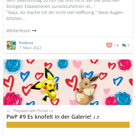
dem Valentinstag zu tun hat und nicht auf die üblichen
blutigen Eskalationen zurückzuführen ist..."
"Naja, da mache ich dir nicht viel Hoffnung." Neos Augen
blitzten…
Weiterlesen
Evoluna
8
5
7. März 2022
♫♩ Playdate with Picholi ♪♬
PwP #9 Es knofelt in der Galerie! ♪♬
Werft euch in eure Abendgarderobe!