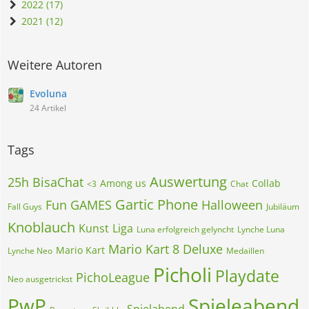
2022 (17)
2021 (12)
Weitere Autoren
Evoluna
24 Artikel
Tags
Auswertung
25h BisaChat
Among us
Collab
<3
Chat
Gartic Phone
Fun
GAMES
Halloween
Fall Guys
Jubiläum
Knoblauch
Kunst
Liga
Luna erfolgreich gelyncht
Lynche Luna
Mario Kart 8 Deluxe
Mario Kart
Lynche Neo
Medaillen
Picholi
Playdate
PichoLeague
Neo ausgetrickst
PwP
Spieleabend