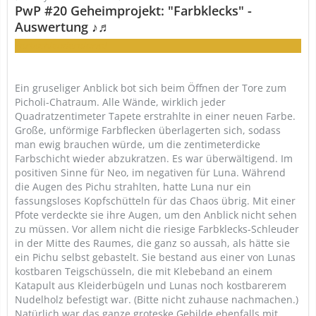
PwP #20 Geheimprojekt: "Farbklecks" -
Auswertung ♪♬
Farbschleuderalarm!
Ein gruseliger Anblick bot sich beim Öffnen der Tore zum
Picholi-Chatraum. Alle Wände, wirklich jeder
Quadratzentimeter Tapete erstrahlte in einer neuen Farbe.
Große, unförmige Farbflecken überlagerten sich, sodass
man ewig brauchen würde, um die zentimeterdicke
Farbschicht wieder abzukratzen. Es war überwältigend. Im
positiven Sinne für Neo, im negativen für Luna. Während
die Augen des Pichu strahlten, hatte Luna nur ein
fassungsloses Kopfschütteln für das Chaos übrig. Mit einer
Pfote verdeckte sie ihre Augen, um den Anblick nicht sehen
zu müssen. Vor allem nicht die riesige Farbklecks-Schleuder
in der Mitte des Raumes, die ganz so aussah, als hätte sie
ein Pichu selbst gebastelt. Sie bestand aus einer von Lunas
kostbaren Teigschüsseln, die mit Klebeband an einem
Katapult aus Kleiderbügeln und Lunas noch kostbarerem
Nudelholz befestigt war. (Bitte nicht zuhause nachmachen.)
Natürlich war das ganze groteske Gebilde ebenfalls mit