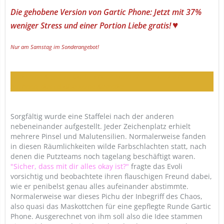
Die gehobene Version von Gartic Phone: Jetzt mit 37%
♥
weniger Stress und einer Portion Liebe gratis!
Nur am Samstag im Sonderangebot!
Und keine Angst, in Gartic Phone kann eh niemand schön
zeichnen, das ist also keine Ausrede!
Sorgfältig wurde eine Staffelei nach der anderen
nebeneinander aufgestellt. Jeder Zeichenplatz erhielt
mehrere Pinsel und Malutensilien. Normalerweise fanden
in diesen Räumlichkeiten wilde Farbschlachten statt, nach
denen die Putzteams noch tagelang beschäftigt waren.
"Sicher, dass mit dir alles okay ist?"
fragte das Evoli
vorsichtig und beobachtete ihren flauschigen Freund dabei,
wie er penibelst genau alles aufeinander abstimmte.
Normalerweise war dieses Pichu der Inbegriff des Chaos,
also quasi das Maskottchen für eine gepflegte Runde Gartic
Phone. Ausgerechnet von ihm soll also die Idee stammen