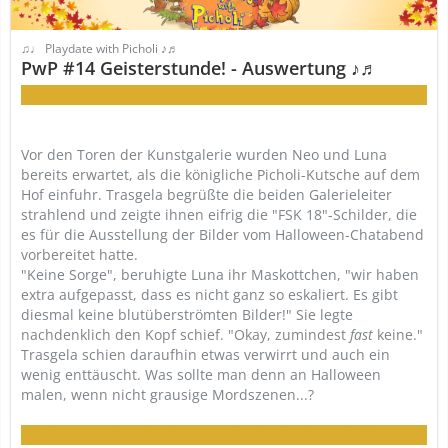
♫♩ Playdate with Picholi ♪♬
PwP #14 Geisterstunde! - Auswertung ♪♬
Orange is the new Red >:3
Vor den Toren der Kunstgalerie wurden Neo und Luna
bereits erwartet, als die königliche Picholi-Kutsche auf dem
Hof einfuhr. Trasgela begrüßte die beiden Galerieleiter
strahlend und zeigte ihnen eifrig die "FSK 18"-Schilder, die
es für die Ausstellung der Bilder vom Halloween-Chatabend
vorbereitet hatte.
"Keine Sorge", beruhigte Luna ihr Maskottchen, "wir haben
extra aufgepasst, dass es nicht ganz so eskaliert. Es gibt
diesmal keine blutüberströmten Bilder!" Sie legte
nachdenklich den Kopf schief. "Okay, zumindest
fast
keine."
Trasgela schien daraufhin etwas verwirrt und auch ein
wenig enttäuscht. Was sollte man denn an Halloween
malen, wenn nicht grausige Mordszenen...?
Wird jetzt aus dem Knoblauchtelefon das Kürbistelefon?