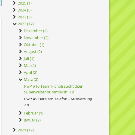
2025 (1)
2024 (8)
2023 (5)
2022 (17)
Dezember (2)
November (2)
Oktober (1)
August (2)
Juli (1)
Mai (2)
April (2)
März (2)
PwP #10 Team Picholi sucht di:en
Superweltenbummler:in! ♪♬
PwP #9 Date am Telefon - Auswertung
♪♬
Februar (1)
Januar (2)
2021 (12)