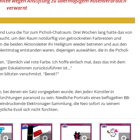
komitee wegen Anstiftung zu übermäßigem Rosenverbrauch
verwarnt
und Luna die Tür zum Picholi-Chatraum. Drei Wochen lang hatte das von
raucht, um den Raum notdürftig von getrockneten Farbresten und
 die beiden Aktionsleiter ihr Heiligtum wieder betreten und aus den
ntinstag entstanden waren, diejenigen auswählen, die in die Picholi-
en. "Ziemlich viel rote Farbe. Ich hoffe einfach mal, dass das mit dem
igen Eskalationen zurückzuführen ist..."
n blitzten verschmitzt. "Bereit?"
 bei denen ein Satz vorgegeben wurde, den jede:r Künstler:in
fürchtungen paranoid zu sein. Niedliche Portraits eines beflügelten BB-
eindruckende Elektronager-Sammlung, die Neo sofort zu seinem
liche Evoli sich nicht fürchten.