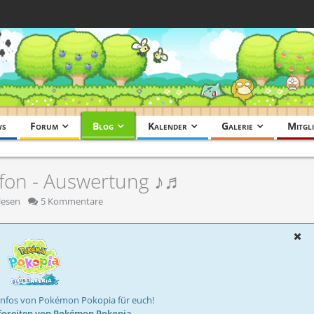
ws
Forum
Blog
Kalender
Galerie
Mitgli
fon - Auswertung ♪♬
lesen
5 Kommentare
Infos von Pokémon Pokopia für euch!
foseiten von Pokémon Pokopia