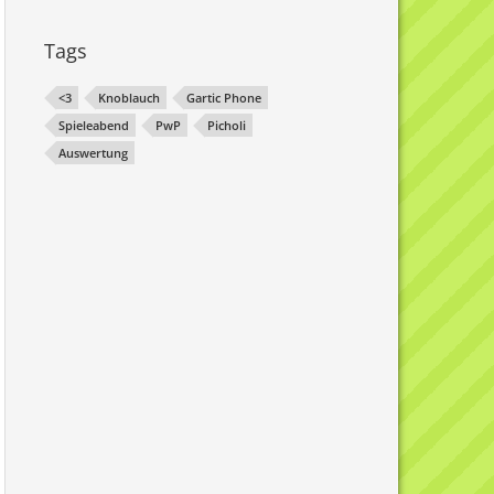
Tags
<3
Knoblauch
Gartic Phone
Spieleabend
PwP
Picholi
Auswertung