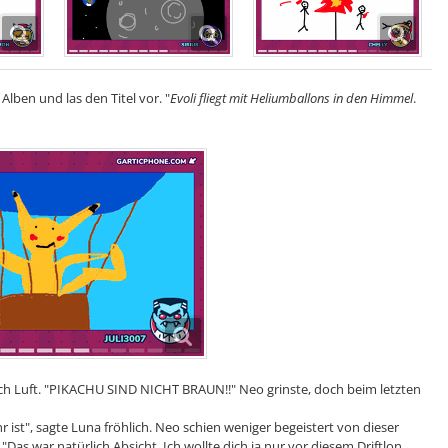
lben und las den Titel vor. "
Evoli fliegt mit Heliumballons in den Himmel
.
h Luft. "PIKACHU SIND NICHT BRAUN!!" Neo grinste, doch beim letzten
ehr ist", sagte Luna fröhlich. Neo schien weniger begeistert von dieser
 "Das war natürlich Absicht. Ich wollte dich ja nur vor diesem Driftlon