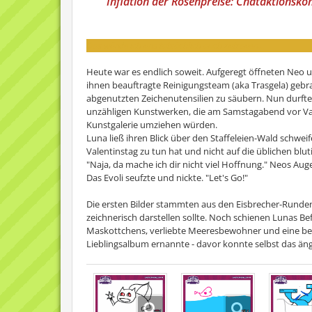
Inflation der Rosenpreise: Chataktions
Das würde ich uns tatsächlich auch zutrauen...
Heute war es endlich soweit. Aufgeregt öffneten Neo 
ihnen beauftragte Reinigungsteam (aka Trasgela) geb
abgenutzten Zeichenutensilien zu säubern. Nun durften
unzähligen Kunstwerken, die am Samstagabend vor Vale
Kunstgalerie umziehen würden.
Luna ließ ihren Blick über den Staffeleien-Wald schweif
Valentinstag zu tun hat und nicht auf die üblichen blut
"Naja, da mache ich dir nicht viel Hoffnung." Neos Auge
Das Evoli seufzte und nickte. "Let's Go!"
Die ersten Bilder stammten aus den Eisbrecher-Runden,
zeichnerisch darstellen sollte. Noch schienen Lunas Be
Maskottchens, verliebte Meeresbewohner und eine be
Lieblingsalbum ernannte - davor konnte selbst das ängst