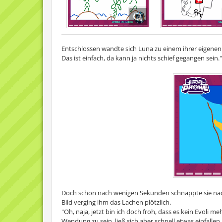
Entschlossen wandte sich Luna zu einem ihrer eigenen A
Das ist einfach, da kann ja nichts schief gegangen sein."
Doch schon nach wenigen Sekunden schnappte sie nac
Bild verging ihm das Lachen plötzlich.
"Oh, naja, jetzt bin ich doch froh, dass es kein Evoli m
Wendung zu sein, ließ sich aber schnell etwas einfallen.