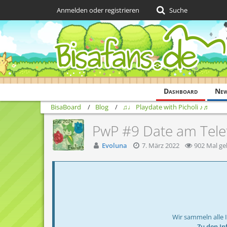
Anmelden oder registrieren
Suche
Dashboard
Ne
BisaBoard
Blog
♫♩ Playdate with Picholi ♪♬
PwP #9 Date am Tele
Evoluna
7. März 2022
902 Mal ge
Wir sammeln alle 
→ Zu den In