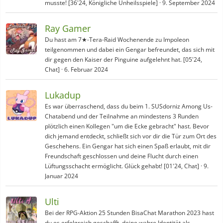
musste! [36'24, Königliche Unheilsspiele]
9. September 2024
Ray Gamer
Du hast am 7★-Tera-Raid Wochenende zu Impoleon
teilgenommen und dabei ein Gengar befreundet, das sich mit
dir gegen den Kaiser der Pinguine aufgelehnt hat. [05'24,
Chat]
6. Februar 2024
Lukadup
Es war überraschend, dass du beim 1. SUSdorniz Among Us-
Chatabend und der Teilnahme an mindestens 3 Runden
plötzlich einen Kollegen "um die Ecke gebracht" hast. Bevor
dich jemand entdeckt, schließt sich vor dir die Tür zum Ort des
Geschehens. Ein Gengar hat sich einen Spaß erlaubt, mit dir
Freundschaft geschlossen und deine Flucht durch einen
Lüftungsschacht ermöglicht. Glück gehabt! [01'24, Chat]
9.
Januar 2024
Ulti
Bei der RPG-Aktion 25 Stunden BisaChat Marathon 2023 hast
du es erfolgreich geschafft, deine wahre Identität als