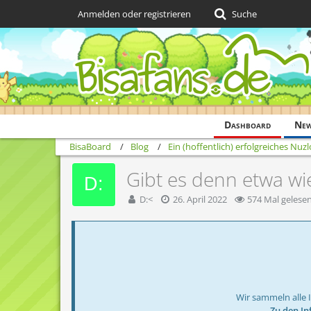
Anmelden oder registrieren
Suche
Dashboard
Ne
BisaBoard
Blog
Ein (hoffentlich) erfolgreiches Nuz
Gibt es denn etwa w
D:<
26. April 2022
574 Mal gelese
Wir sammeln alle 
→ Zu den In