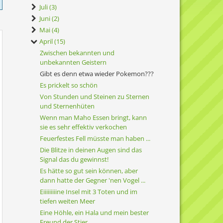
Juli (3)
Juni (2)
Mai (4)
April (15)
Zwischen bekannten und
unbekannten Geistern
Gibt es denn etwa wieder Pokemon???
Es prickelt so schön
Von Stunden und Steinen zu Sternen
und Sternenhüten
Wenn man Maho Essen bringt, kann
sie es sehr effektiv verkochen
Feuerfestes Fell müsste man haben ...
Die Blitze in deinen Augen sind das
Signal das du gewinnst!
Es hätte so gut sein können, aber
dann hatte der Gegner 'nen Vogel ...
Eiiiiiiiiine Insel mit 3 Toten und im
tiefen weiten Meer
Eine Höhle, ein Hala und mein bester
Freund der Stier