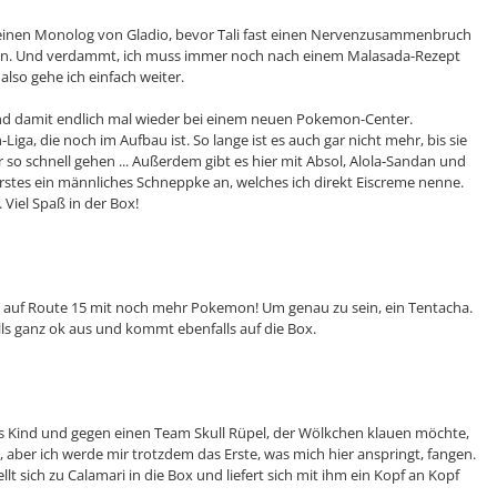
einen Monolog von Gladio, bevor Tali fast einen Nervenzusammenbruch
essen. Und verdammt, ich muss immer noch nach einem Malasada-Rezept
 also gehe ich einfach weiter.
d damit endlich mal wieder bei einem neuen Pokemon-Center.
a, die noch im Aufbau ist. So lange ist es auch gar nicht mehr, bis sie
 so schnell gehen ... Außerdem gibt es hier mit Absol, Alola-Sandan und
erstes ein männliches Schneppke an, welches ich direkt Eiscreme nenne.
 Viel Spaß in der Box!
h auf Route 15 mit noch mehr Pokemon! Um genau zu sein, ein Tentacha.
s ganz ok aus und kommt ebenfalls auf die Box.
 Kind und gegen einen Team Skull Rüpel, der Wölkchen klauen möchte,
, aber ich werde mir trotzdem das Erste, was mich hier anspringt, fangen.
t sich zu Calamari in die Box und liefert sich mit ihm ein Kopf an Kopf