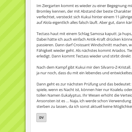
Im Ziergarten kommt es wieder zu einer Begegnung mit 
Bromley kennen, der mit Abstand der beste Charakter di
verfechtet, versteckt sich Kukui hinter einem 11-jährige
auf Alola eigentlich alles falsch läuft. Aber gut, dann 
Tectass haut mit einem Schlag Samosa kaputt. Ja hups,
Dabei hätte ich auch einfach Antik-Kraft drücken könne
passieren. Dann darf Croissant Windschnitt machen, w
Fähigkeit wieder geht. Als nächstes kommt Ariados. Tie
erledigt. Dann kommt Tectass wieder und stirbt direkt
Nach dem Kampf gibt Kukui mir den Silvarro-Z-Kristall. 
ja nur noch, dass du mit ein lebendes und entwickelte
Dann geht es zur nächsten Prüfung und das bedeutet: E
spiele, wenn es Nacht ist, können hier nur Koalelu o
tollen Namen Eukalyptus. Ihr Wesen erhöht die Verteid
Ansonsten ist es … Naja, ich werde schon Verwendung d
sterben zu lassen, da ich sonst aktuell keine Möglichke
DV