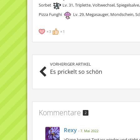
Sorbet
Lv. 31, Triplette, Voltwechsel, Spiegelsalv
Pizza Funghi
Lv. 29, Megasauger, Mondschein, Sch
3
1
VORHERIGER ARTIKEL
Es prickelt so schön
Kommentare
2
Rexy
7. Mai 2022
>Dann kommt Tectass wieder und stirbt d