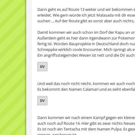
Dann geht es auf Route 13 weiter und wir bekommen 
erleidet. Wie gern würde ich jetzt Malasada mit dir 
suchen ... Auf der Route gibt es sonst aber auch nichts,
Damit kommen wir auch schon im Dorf der Kapu an un
Außerdem geht es hier dann irgendwann zur Pokemon-Lig
fertig ist. Würden Bauprojekte in Deutschland doch nur
Schneppke wirklich coole Encounter. Mich springt als 
Ein angriffssteigerndes Wesen ist nett und die DV auch.
DV
Und weil das noch nicht reicht, kommen wir auch noc
Es bekommt den Namen Calamari und es sieht ebenfall
DV
Dann kommen wir nach einem Kampf gegen ein kleines
auch noch auf Route 14. Hier gibt es zwar nichts Neues
Es ist noch ein Tentacha mit dem Namen Pulpa. Es gesell
rennen, wer besser ist.