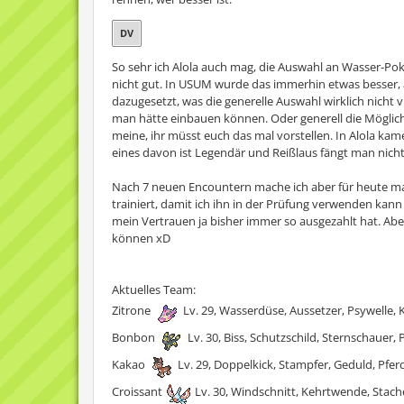
DV
So sehr ich Alola auch mag, die Auswahl an Wasser-Pok
nicht gut. In USUM wurde das immerhin etwas besser,
dazugesetzt, was die generelle Auswahl wirklich nicht 
man hätte einbauen können. Oder generell die Möglic
meine, ihr müsst euch das mal vorstellen. In Alola k
eines davon ist Legendär und Reißlaus fängt man nicht
Nach 7 neuen Encountern mache ich aber für heute mal 
trainiert, damit ich ihn in der Prüfung verwenden kann
mein Vertrauen ja bisher immer so ausgezahlt hat. Abe
können xD
Aktuelles Team:
Zitrone
Lv. 29, Wasserdüse, Aussetzer, Psywelle, 
Bonbon
Lv. 30, Biss, Schutzschild, Sternschauer,
Kakao
Lv. 29, Doppelkick, Stampfer, Geduld, Pfer
Croissant
Lv. 30, Windschnitt, Kehrtwende, Stach