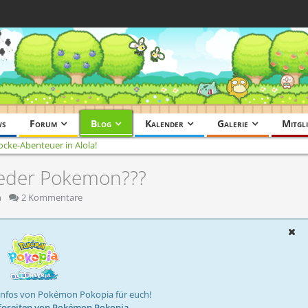
ws
Forum
Blog
Kalender
Galerie
Mitgli
locke-Abenteuer in Alola!
ieder Pokemon???
n
2 Kommentare
Infos von Pokémon Pokopia für euch!
foseiten von Pokémon Pokopia