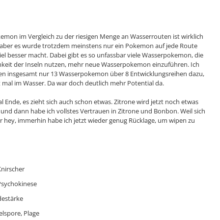
emon im Vergleich zu der riesigen Menge an Wasserrouten ist wirklich
 aber es wurde trotzdem meinstens nur ein Pokemon auf jede Route
viel besser macht. Dabei gibt es so unfassbar viele Wasserpokemon, die
hkeit der Inseln nutzen, mehr neue Wasserpokemon einzuführen. Ich
amen insgesamt nur 13 Wasserpokemon über 8 Entwicklungsreihen dazu,
 mal im Wasser. Da war doch deutlich mehr Potential da.
Ende, es zieht sich auch schon etwas. Zitrone wird jetzt noch etwas
 und dann habe ich vollstes Vertrauen in Zitrone und Bonbon. Weil sich
r hey, immerhin habe ich jetzt wieder genug Rücklage, um wipen zu
Knirscher
 Psychokinese
destärke
elspore, Plage