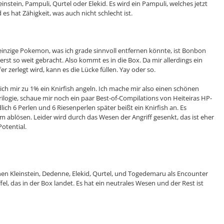
stein, Pampuli, Qurtel oder Elekid. Es wird ein Pampuli, welches jetzt
 hat Zähigkeit, was auch nicht schlecht ist.
inzige Pokemon, was ich grade sinnvoll entfernen könnte, ist Bonbon
st so weit gebracht. Also kommt es in die Box. Da mir allerdings ein
r zerlegt wird, kann es die Lücke füllen. Yay oder so.
ich mir zu 1% ein Knirfish angeln. Ich mache mir also einen schönen
logie, schaue mir noch ein paar Best-of-Compilations von Heiteiras HP-
h 6 Perlen und 6 Riesenperlen später beißt ein Knirfish an. Es
blösen. Leider wird durch das Wesen der Angriff gesenkt, das ist eher
Potential.
 Kleinstein, Dedenne, Elekid, Qurtel, und Togedemaru als Encounter
l, das in der Box landet. Es hat ein neutrales Wesen und der Rest ist