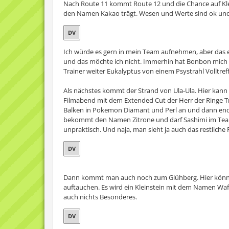
Nach Route 11 kommt Route 12 und die Chance auf Klein
den Namen Kakao trägt. Wesen und Werte sind ok und es
DV
Ich würde es gern in mein Team aufnehmen, aber das e
und das möchte ich nicht. Immerhin hat Bonbon mich er
Trainer weiter Eukalyptus von einem Psystrahl Volltreffe
Als nächstes kommt der Strand von Ula-Ula. Hier kann 
Filmabend mit dem Extended Cut der Herr der Ringe Tri
Balken in Pokemon Diamant und Perl an und dann endlic
bekommt den Namen Zitrone und darf Sashimi im Team a
unpraktisch. Und naja, man sieht ja auch das restliche 
DV
Dann kommt man auch noch zum Glühberg. Hier können
auftauchen. Es wird ein Kleinstein mit dem Namen Waffe
auch nichts Besonderes.
DV