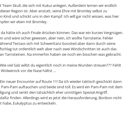
Team Skull, die sich mit Kukui anlegen. Außerdem lernen wir endlich
eser Region ist. Aber anstatt, seine Ehre mit Bromley selbst zu
n Kind und schickt uns in den Kampf. Ich will gar nicht wissen, was hier
kämpfen wir eben mit Bromley.
 da hätte ich auch Finale drücken können. Das war ein kurzes Vergnügen.
n und wäre sicher gewesen, aber nein, ich wollte Tarnsteine. Fehler
ährend Tectass sich mit Schwerttanz boosted aber dann durch seine
fschlag tut ordentlich weh aber nach zwei Windschnitten ist auch das
 an Tarnsteinen. Na immerhin haben sie noch ein bisschen was gebracht.
Wie viel Salz willst du eigentlich noch in meine Wunden streuen??? Fehlt
s Wolwerock vor die Nase hältst …
in neuer Encounter auf Route 11! Da ich wieder taktisch geschickt dann
der Pam-Pam auftauchen und beide sind toll. Es wird ein Pam-Pam mit dem
igung und senkt den tatsächlich eher unnötigen Spezial-Angriff.
afür finden. Allerdings wird es jetzt die Herausforderung, Bonbon nicht
it habe, Eukalyptus zu entwickeln.