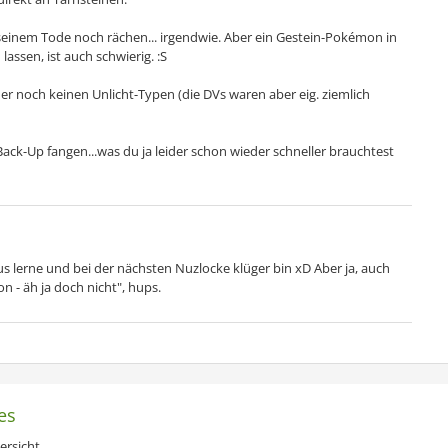
seinem Tode noch rächen... irgendwie. Aber ein Gestein-Pokémon in
lassen, ist auch schwierig. :S
r noch keinen Unlicht-Typen (die DVs waren aber eig. ziemlich
Back-Up fangen...was du ja leider schon wieder schneller brauchtest
aus lerne und bei der nächsten Nuzlocke klüger bin xD Aber ja, auch
on - äh ja doch nicht", hups.
es
ersicht