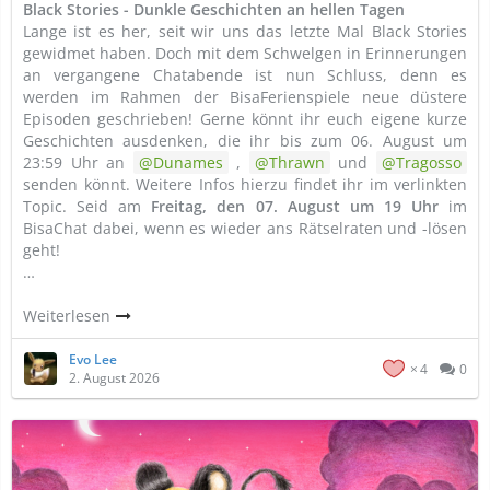
Black Stories - Dunkle Geschichten an hellen Tagen
Lange ist es her, seit wir uns das letzte Mal Black Stories
gewidmet haben. Doch mit dem Schwelgen in Erinnerungen
an vergangene Chatabende ist nun Schluss, denn es
werden im Rahmen der BisaFerienspiele neue düstere
Episoden geschrieben! Gerne könnt ihr euch eigene kurze
Geschichten ausdenken, die ihr bis zum 06. August um
23:59 Uhr an
Dunames
,
Thrawn
und
Tragosso
senden könnt. Weitere Infos hierzu findet ihr im verlinkten
Topic. Seid am
Freitag, den
07. August um 19 Uhr
im
BisaChat dabei, wenn es wieder ans Rätselraten und -lösen
geht!
…
Weiterlesen
Evo Lee
4
0
2. August 2026