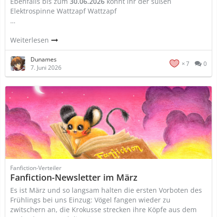
Ebenfalls bis zum
30.06.2026
könnt ihr der süßen
Elektrospinne Wattzapf Wattzapf
…
Weiterlesen
Dunames
7
0
7. Juni 2026
Fanfiction-Verteiler
Fanfiction-Newsletter im März
Es ist März und so langsam halten die ersten Vorboten des
Frühlings bei uns Einzug: Vögel fangen wieder zu
zwitschern an, die Krokusse strecken ihre Köpfe aus dem