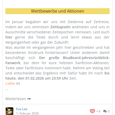
Wettbewerbe und Aktionen
Im Januar begaben wir uns mit Dedenne auf Zeitreise,
indem wir uns ominösen
Zeitkapseln
widmeten und uns in
Ausschnitte verschiedener Zeitepochen reinlasen. Lest euch
hier
gerne die Texte durch und lernt etwas aus der
Vergangenheit oder gar der Zukunft!
Was wurde im vergangenen Jahr hier geschrieben und hat
besonderen Eindruck hinterlassen? Unter anderem damit
beschäftigt sich
Der große BisaBoard-Jahresrückblick:
Fanwork
, bei dem ihr eure liebsten Fanfiction-Aktionen,
Texte oder Fanfictions nominiert habt. Nehmt am Voting teil
und entscheidet das Ergebnis mit! Dafür habt ihr noch
bis
heute, den 01.02.2026 um 23:59 Uhr
Zeit.
Liebe
ist
…
Weiterlesen
Evo Lee
6
0
1. Februar 2026