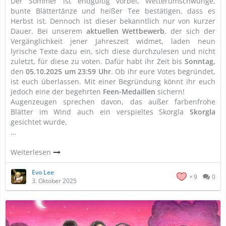
Der Sommer ist endgültig vorbei, Wetterumschwünge,
bunte Blättertänze und heißer Tee bestätigen, dass es
Herbst ist. Dennoch ist dieser bekanntlich nur von kurzer
Dauer. Bei unserem
aktuellen Wettbewerb
, der sich der
Vergänglichkeit jener Jahreszeit widmet, laden neun
lyrische Texte dazu ein, sich diese durchzulesen und nicht
zuletzt, für diese zu voten. Dafür habt ihr Zeit bis
Sonntag,
den
05.10.2025 um 23:59 Uhr
. Ob ihr eure Votes begründet,
ist euch überlassen. Mit einer Begründung könnt ihr euch
jedoch eine der begehrten
Feen-Medaillen
sichern!
Augenzeugen sprechen davon, das außer farbenfrohe
Blätter im Wind auch ein verspieltes Skorgla
Skorgla
gesichtet wurde,
…
Weiterlesen
Evo Lee
9
0
3. Oktober 2025