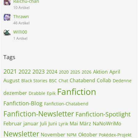
Raichu-chan
10 Artikel
Thrawn
46 Artikel
Willi00
1 Artikel
Tags
2021
2022
2023
2024
Aktion
April
2020
2025
2026
August
Chatabend
Collab
Black Stories
BSC
Chat
Dedenne
Fanfiction
dezember
Drabble
Epik
Fanfiction-Blog
Fanfiction-Chatabend
Fanfiction-Newsletter
Fanfiction-Spotlight
Februar
januar
Juli
Juni
Mai
März
NaNoWriMo
Lyrik
Newsletter
November
Oktober
NPM
Pokédex-Projekt