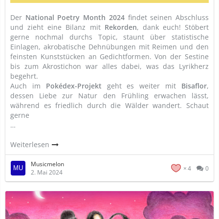
Der
National Poetry Month 2024
findet seinen Abschluss
und zieht eine Bilanz mit
Rekorden
, dank euch! Stöbert
gerne nochmal durchs Topic, staunt über statistische
Einlagen, akrobatische Dehnübungen mit Reimen und den
feinsten Kunststücken an Gedichtformen. Von der Sestine
bis zum Akrostichon war alles dabei, was das Lyrikherz
begehrt.
Auch im
Pokédex-Projekt
geht es weiter mit
Bisaflor
,
dessen Liebe zur Natur den Frühling erwachen lässt,
während es friedlich durch die Wälder wandert. Schaut
gerne
…
Weiterlesen
Musicmelon
4
0
2. Mai 2024