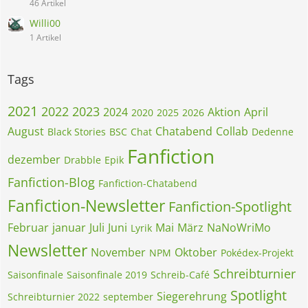
46 Artikel
Willi00
1 Artikel
Tags
2021
2022
2023
2024
Aktion
April
2020
2025
2026
August
Chatabend
Collab
Black Stories
BSC
Chat
Dedenne
Fanfiction
dezember
Drabble
Epik
Fanfiction-Blog
Fanfiction-Chatabend
Fanfiction-Newsletter
Fanfiction-Spotlight
Februar
januar
Juli
Juni
Mai
März
NaNoWriMo
Lyrik
Newsletter
November
Oktober
NPM
Pokédex-Projekt
Schreibturnier
Saisonfinale
Saisonfinale 2019
Schreib-Café
Spotlight
Siegerehrung
Schreibturnier 2022
september