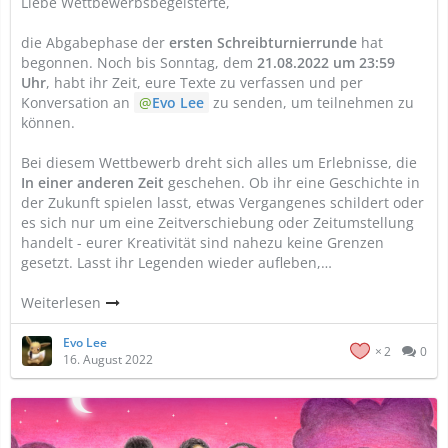
Liebe Wettbewerbsbegeisterte,
die Abgabephase der
ersten Schreibturnierrunde
hat
begonnen. Noch bis Sonntag, dem
21.08.2022 um 23:59
Uhr
, habt ihr Zeit, eure Texte zu verfassen und per
Konversation an
Evo Lee
zu senden, um teilnehmen zu
können.
Bei diesem Wettbewerb dreht sich alles um Erlebnisse, die
In einer anderen Zeit
geschehen. Ob ihr eine Geschichte in
der Zukunft spielen lasst, etwas Vergangenes schildert oder
es sich nur um eine Zeitverschiebung oder Zeitumstellung
handelt - eurer Kreativität sind nahezu keine Grenzen
gesetzt. Lasst ihr Legenden wieder aufleben,…
Weiterlesen
Evo Lee
2
0
16. August 2022