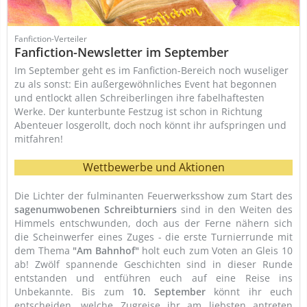
Fanfiction-Verteiler
Fanfiction-Newsletter im September
Im September geht es im Fanfiction-Bereich noch wuseliger
zu als sonst: Ein außergewöhnliches Event hat begonnen
und entlockt allen Schreiberlingen ihre fabelhaftesten
Werke. Der kunterbunte Festzug ist schon in Richtung
Abenteuer losgerollt, doch noch könnt ihr aufspringen und
mitfahren!
Wettbewerbe und Aktionen
Die Lichter der fulminanten Feuerwerksshow zum Start des
sagenumwobenen Schreibturniers
sind in den Weiten des
Himmels entschwunden, doch aus der Ferne nähern sich
die Scheinwerfer eines Zuges - die erste Turnierrunde mit
dem Thema
"Am Bahnhof"
holt euch zum Voten an Gleis 10
ab! Zwölf spannende Geschichten sind in dieser Runde
entstanden und entführen euch auf eine Reise ins
Unbekannte. Bis zum
10. September
könnt ihr euch
entscheiden, welche Zugreise ihr am liebsten antreten