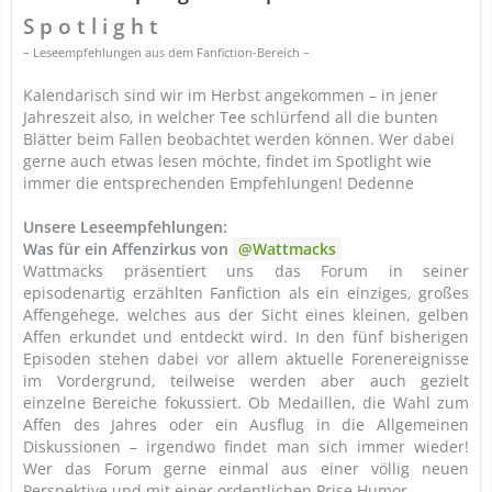
S p o t l i g h t
– Leseempfehlungen aus dem Fanfiction-Bereich –
Kalendarisch sind wir im Herbst angekommen – in jener
Jahreszeit also, in welcher Tee schlürfend all die bunten
Blätter beim Fallen beobachtet werden können. Wer dabei
gerne auch etwas lesen möchte, findet im Spotlight wie
immer die entsprechenden Empfehlungen! Dedenne
Unsere Leseempfehlungen:
Was für ein Affenzirkus von
Wattmacks
Wattmacks präsentiert uns das Forum in seiner
episodenartig erzählten Fanfiction als ein einziges, großes
Affengehege, welches aus der Sicht eines kleinen, gelben
Affen erkundet und entdeckt wird. In den fünf bisherigen
Episoden stehen dabei vor allem aktuelle Forenereignisse
im Vordergrund, teilweise werden aber auch gezielt
einzelne Bereiche fokussiert. Ob Medaillen, die Wahl zum
Affen des Jahres oder ein Ausflug in die Allgemeinen
Diskussionen – irgendwo findet man sich immer wieder!
Wer das Forum gerne einmal aus einer völlig neuen
Perspektive und mit einer ordentlichen Prise Humor