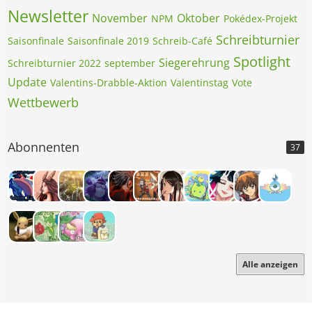
Newsletter
November
Oktober
NPM
Pokédex-Projekt
Schreibturnier
Saisonfinale
Saisonfinale 2019
Schreib-Café
Spotlight
Siegerehrung
Schreibturnier 2022
september
Update
Valentins-Drabble-Aktion
Valentinstag
Vote
Wettbewerb
Abonnenten
37
Alle anzeigen