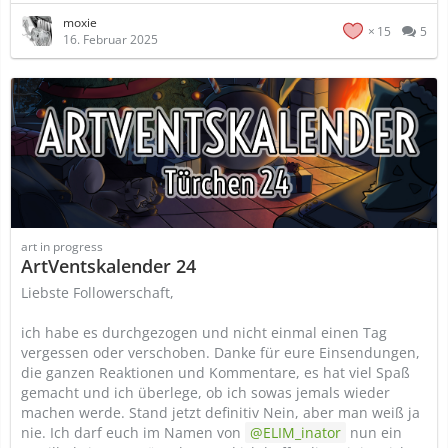
moxie
15
5
16. Februar 2025
art in progress
ArtVentskalender 24
Liebste Followerschaft,
ich habe es durchgezogen und nicht einmal einen Tag
vergessen oder verschoben. Danke für eure Einsendungen,
die ganzen Reaktionen und Kommentare, es hat viel Spaß
gemacht und ich überlege, ob ich sowas jemals wieder
machen werde. Stand jetzt definitiv Nein, aber man weiß ja
nie. Ich darf euch im Namen von
ELIM_inator
nun ein