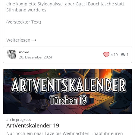
eine komplette Styleanalyse, aber Gucci Bauchtasche statt
Stirnband wurde es.
(Versteckter Text)
Weiterlesen
moxie
19
1
20. Dezember 2024
art in progress
ArtVentskalender 19
Nur noch ein paar Tage bis Weihnachten - habt ihr euren