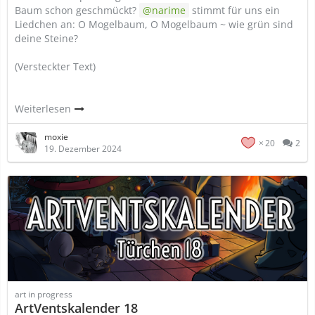
Baum schon geschmückt?
narime
stimmt für uns ein
Liedchen an: O Mogelbaum, O Mogelbaum ~ wie grün sind
deine Steine?
(Versteckter Text)
Weiterlesen
moxie
20
2
19. Dezember 2024
art in progress
ArtVentskalender 18