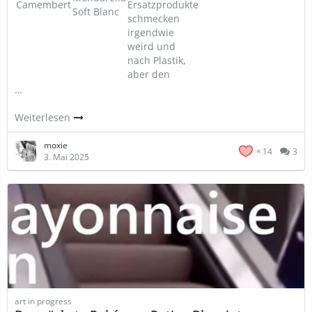
Camembert
Ersatzprodukte
Soft Blanc
schmecken
irgendwie
weird und
nach Plastik,
aber den
…
Weiterlesen
moxie
14
3
3. Mai 2025
art in progress