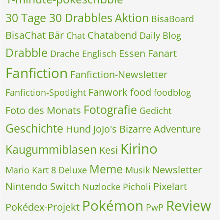
30 Tage 30 Drabbles
Aktion
BisaBoard
BisaChat
Bär
Chatabend
Chat
Daily Blog
Drabble
Essen
Fanart
Drache
Englisch
Fanfiction
Fanfiction-Newsletter
Fanwork
food
Fanfiction-Spotlight
foodblog
Fotografie
Foto des Monats
Gedicht
Geschichte
Hund
JoJo's Bizarre Adventure
Kirino
Kaugummiblasen
Kesi
Meme
Newsletter
Mario Kart 8 Deluxe
Musik
Nintendo Switch
Pixelart
Nuzlocke
Picholi
Pokémon
Review
Pokédex-Projekt
PwP