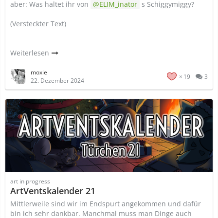
aber: Was haltet ihr von
ELIM_inator
s Schiggymiggy?
(Versteckter Text)
Weiterlesen
moxie
19
3
22. Dezember 2024
art in progress
ArtVentskalender 21
Mittlerweile sind wir im Endspurt angekommen und dafür
bin ich sehr dankbar. Manchmal muss man Dinge auch