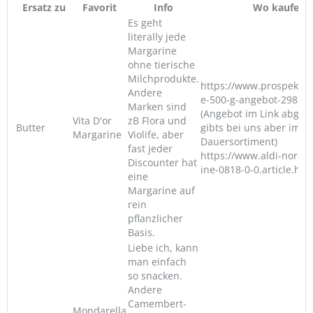
Ersatz zu
Favorit
Info
Wo kaufen?
Es geht
literally jede
Margarine
ohne tierische
Milchprodukte.
https://www.prospekta
Andere
e-500-g-angebot-29871
Marken sind
(Angebot im Link abgela
Vita D'or
zB Flora und
Butter
gibts bei uns aber im Li
Margarine
Violife, aber
Dauersortiment)
fast jeder
https://www.aldi-nord.
Discounter hat
ine-0818-0-0.article.htm
eine
Margarine auf
rein
pflanzlicher
Basis.
Liebe ich, kann
man einfach
so snacken.
Andere
Camembert-
Mondarella