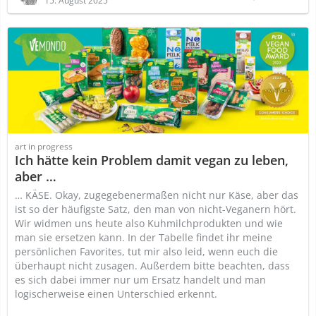
15. August 2025
art in progress
Ich hätte kein Problem damit vegan zu leben,
aber …
… KÄSE. Okay, zugegebenermaßen nicht nur Käse, aber das
ist so der häufigste Satz, den man von nicht-Veganern hört.
Wir widmen uns heute also Kuhmilchprodukten und wie
man sie ersetzen kann. In der Tabelle findet ihr meine
persönlichen Favorites, tut mir also leid, wenn euch die
überhaupt nicht zusagen. Außerdem bitte beachten, dass
es sich dabei immer nur um Ersatz handelt und man
logischerweise einen Unterschied erkennt.