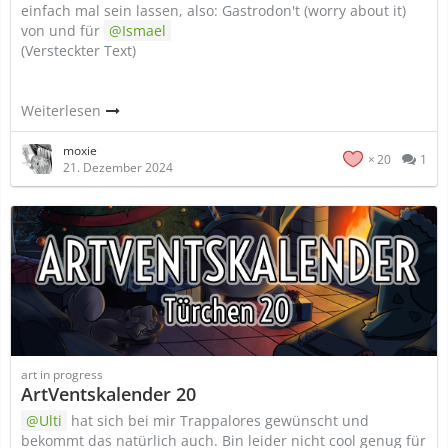
einfach mal sein lassen, also: Gastrodon't (worry about it)
von und für
Ismael
(Versteckter Text)
Weiterlesen
moxie
20
1
21. Dezember 2024
art in progress
ArtVentskalender 20
Ulti
hat sich bei mir Trappalores gewünscht und
bekommt das natürlich auch. Bin leider nicht cool genug für