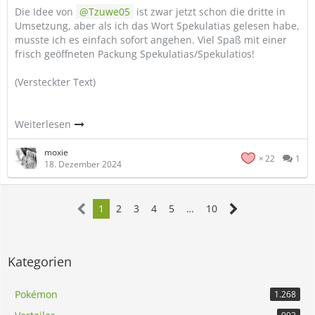
Die Idee von
Tzuwe05
ist zwar jetzt schon die dritte in
Umsetzung, aber als ich das Wort Spekulatias gelesen habe,
musste ich es einfach sofort angehen. Viel Spaß mit einer
frisch geöffneten Packung Spekulatias/Spekulatios!
(Versteckter Text)
Weiterlesen
moxie
22
1
18. Dezember 2024
1
2
3
4
5
…
10
Kategorien
Pokémon
1.268