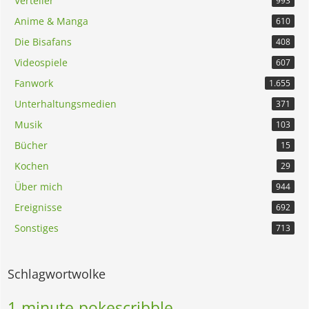
Verteiler
993
Anime & Manga
610
Die Bisafans
408
Videospiele
607
Fanwork
1.655
Unterhaltungsmedien
371
Musik
103
Bücher
15
Kochen
29
Über mich
944
Ereignisse
692
Sonstiges
713
Schlagwortwolke
1-minute-pokescribble