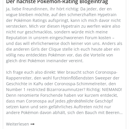
Der nächste Pokémon-Rating Blogeintrag
Ja, liebe Freundinnen, ihr hört richtig: Da jeder, der en
vogue bleiben möchte, auf den schmerzhaften Hypetrain
der Pokémon Ratings aufspringt, kann ich mich davor nicht
verstecken. Mich vor diesen Hypetrain zu werfen wäre also
nicht nur geschmacklos, sondern würde mich meine
Reputation in unsrem eingeschworenen Forum kosten –
und das will ehrlicherweise doch keiner von uns. Anders als
die anderen Girls der Clique stelle ich euch heute aber ein
völlig neu entdecktes Pokémon vor, das die Vorteile von
gleich drei Pokémon ineinander vereint.
Ich frage euch also direkt: Wer braucht schon Coronospa-
Rappenreiter, den wohl furchteinflößendsten Sweeper der
Geschichte in KaPu oder Coronospa-Schimmelreiter, den
Number 1 restricted Bizarroraumnutzer? Richtig: NIEMAND!
Denn renomierte Forschende haben vor kurzem entdeckt,
dass man Coronospa auf jedes
pferdeähnliche
Geschöpf
setzen kann und sein gefährliches Auftreten nicht nur
andere Pokémon davon abhält, sich den Bauch mit Beeren…
Weiterlesen