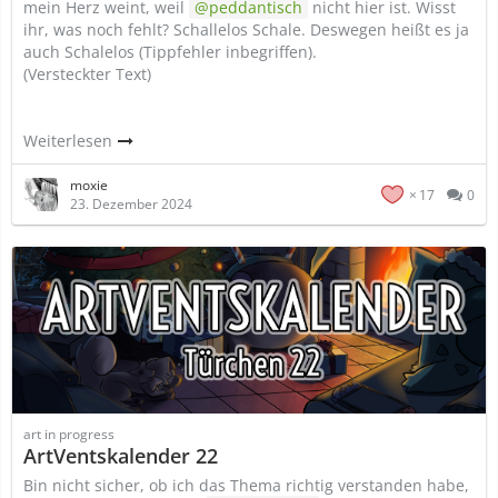
mein Herz weint, weil
peddantisch
nicht hier ist. Wisst
ihr, was noch fehlt? Schallelos Schale. Deswegen heißt es ja
auch Schalelos (Tippfehler inbegriffen).
(Versteckter Text)
Weiterlesen
moxie
17
0
23. Dezember 2024
art in progress
ArtVentskalender 22
Bin nicht sicher, ob ich das Thema richtig verstanden habe,