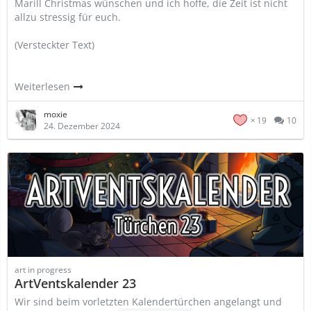
Marill Christmas wünschen und ich hoffe, die Zeit ist nicht
allzu stressig für euch.
(Versteckter Text)
Weiterlesen
moxie
19
10
24. Dezember 2024
art in progress
ArtVentskalender 23
Wir sind beim vorletzten Kalendertürchen angelangt und