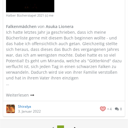
Halber Bücherstapel 2021 (c) me
Falkenmädchen
von
Asuka Lionera
Ich hatte letztes Jahr ja geschrieben, dass ich meine
Bücherliste gerne mit diesem Buch beginnen wollte - und
das habe ich offensichtlich auch getan. Gleichzeitig stellte
sich heraus, dass dieses das Buch des vergangenen Jahres
war, das ich am wenigsten mochte. Dabei hatte es so viel
Potential! Es geht um Miranda, welche als "Götterkind" dazu
verflucht ist, sich jeden Tag in einen schwarzen Falken zu
verwandeln. Dadurch wird sie von ihrer Familie verstoßen
und hat in ihrem Vater ihren einzigen
…
Weiterlesen
Shiralya
4
8
3. Januar 2022