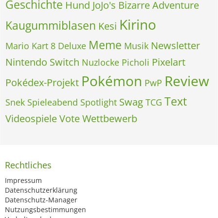
Geschichte
Hund
JoJo's Bizarre Adventure
Kirino
Kaugummiblasen
Kesi
Meme
Newsletter
Mario Kart 8 Deluxe
Musik
Nintendo Switch
Pixelart
Nuzlocke
Picholi
Pokémon
Review
Pokédex-Projekt
PwP
Text
Swag
Snek
Spieleabend
Spotlight
TCG
Videospiele
Vote
Wettbewerb
Rechtliches
Impressum
Datenschutzerklärung
Datenschutz-Manager
Nutzungsbestimmungen