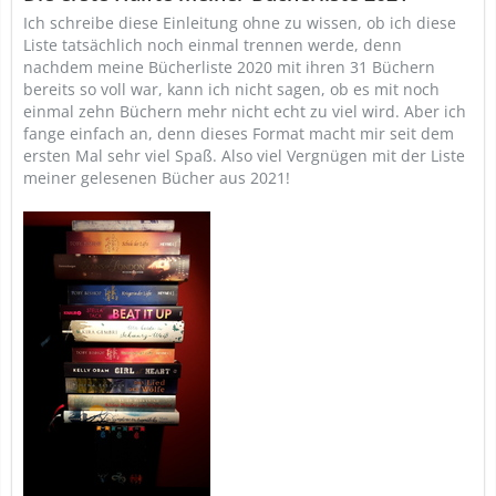
Ich schreibe diese Einleitung ohne zu wissen, ob ich diese
Liste tatsächlich noch einmal trennen werde, denn
nachdem meine Bücherliste 2020 mit ihren 31 Büchern
bereits so voll war, kann ich nicht sagen, ob es mit noch
einmal zehn Büchern mehr nicht echt zu viel wird. Aber ich
fange einfach an, denn dieses Format macht mir seit dem
ersten Mal sehr viel Spaß. Also viel Vergnügen mit der Liste
meiner gelesenen Bücher aus 2021!