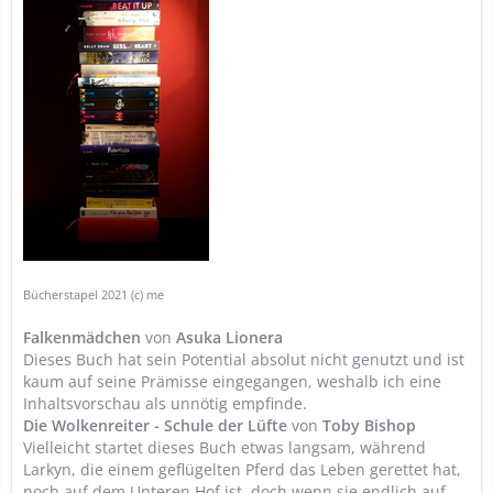
Bücherstapel 2021 (c) me
Falkenmädchen
von
Asuka Lionera
Dieses Buch hat sein Potential absolut nicht genutzt und ist
kaum auf seine Prämisse eingegangen, weshalb ich eine
Inhaltsvorschau als unnötig empfinde.
Die Wolkenreiter - Schule der Lüfte
von
Toby Bishop
Vielleicht startet dieses Buch etwas langsam, während
Larkyn, die einem geflügelten Pferd das Leben gerettet hat,
noch auf dem Unteren Hof ist, doch wenn sie endlich auf