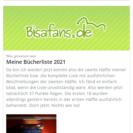
Was gewesen war
Meine Bücherliste 2021
Da bin ich wieder! Jetzt kommt also die zweite Hälfte meiner
Bücherliste bzw. die komplette Liste mit ausführlichen
Beschreibungen der zweiten Hälfte. Ich fänd es einfach
blöd, wenn die Liste unvollständig wäre. Also werden jetzt
tatsächlich 37 Punkte folgen. Die ersten 18 wurden
allerdings gestern bereits in der ersten Hälfte ausführlich
behandelt. Doch jetzt: Nichts wie los!