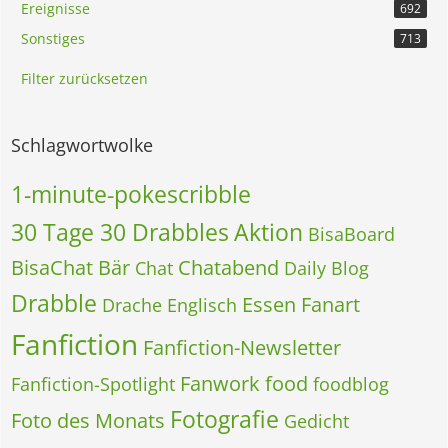
Ereignisse
692
Sonstiges
713
Filter zurücksetzen
Schlagwortwolke
1-minute-pokescribble
30 Tage 30 Drabbles
Aktion
BisaBoard
BisaChat
Bär
Chatabend
Chat
Daily Blog
Drabble
Essen
Fanart
Drache
Englisch
Fanfiction
Fanfiction-Newsletter
Fanwork
food
Fanfiction-Spotlight
foodblog
Fotografie
Foto des Monats
Gedicht