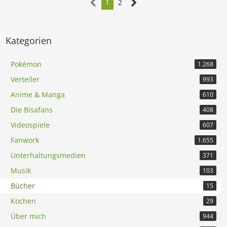
1
2
Kategorien
Pokémon
1.268
Verteiler
993
Anime & Manga
610
Die Bisafans
408
Videospiele
607
Fanwork
1.655
Unterhaltungsmedien
371
Musik
103
Bücher
15
Kochen
29
Über mich
944