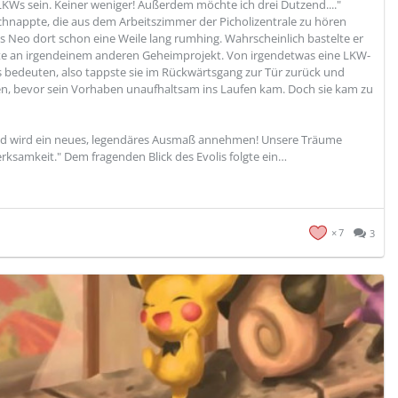
LKWs sein. Keiner weniger! Außerdem möchte ich drei Dutzend...."
schnappte, die aus dem Arbeitszimmer der Picholizentrale zu hören
ass Neo dort schon eine Weile lang rumhing. Wahrscheinlich bastelte er
ete an irgendeinem anderen Geheimprojekt. Von irgendetwas eine LKW-
s bedeuten, also tappste sie im Rückwärtsgang zur Tür zurück und
den, bevor sein Vorhaben unaufhaltsam ins Laufen kam. Doch sie kam zu
bend wird ein neues, legendäres Ausmaß annehmen! Unsere Träume
ksamkeit." Dem fragenden Blick des Evolis folgte ein…
7
3