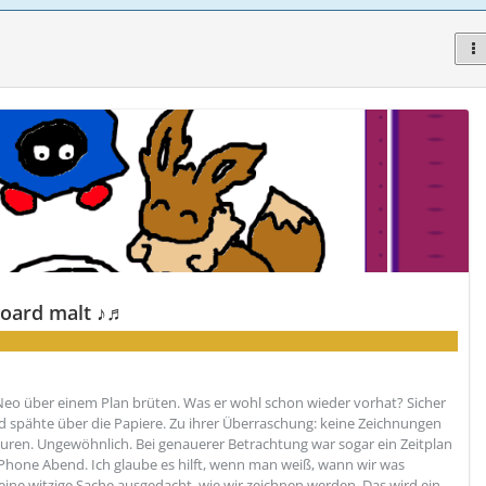
board malt ♪♬
Neo über einem Plan brüten. Was er wohl schon wieder vorhat? Sicher
nd spähte über die Papiere. Zu ihrer Überraschung: keine Zeichnungen
ren. Ungewöhnlich. Bei genauerer Betrachtung war sogar ein Zeitplan
tic Phone Abend. Ich glaube es hilft, wenn man weiß, wann wir was
eine witzige Sache ausgedacht, wie wir zeichnen werden. Das wird ein