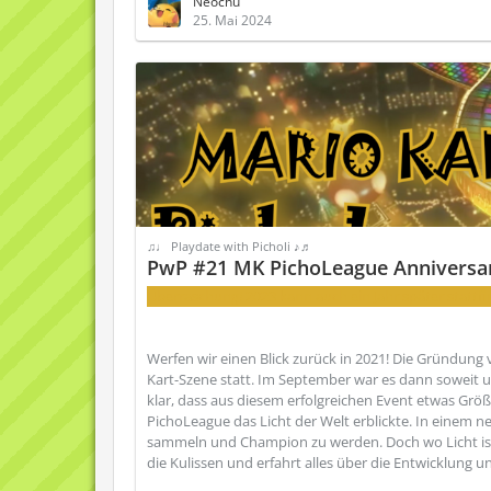
Neochu
25. Mai 2024
♫♩ Playdate with Picholi ♪♬
PwP #21 MK PichoLeague Anniversa
Überraschung! 2023 kann auch ein Jahr später stattfi
Werfen wir einen Blick zurück in 2021! Die Gründung 
Kart-Szene statt. Im September war es dann soweit und
klar, dass aus diesem erfolgreichen Event etwas Grö
PichoLeague das Licht der Welt erblickte. In einem 
sammeln und Champion zu werden. Doch wo Licht ist, i
die Kulissen und erfahrt alles über die Entwicklung