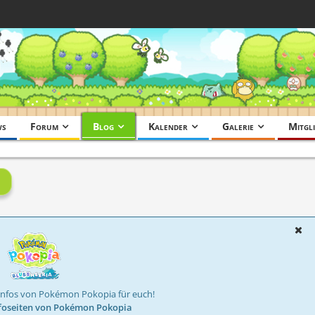
ws
Forum
Blog
Kalender
Galerie
Mitgli
Infos von Pokémon Pokopia für euch!
foseiten von Pokémon Pokopia