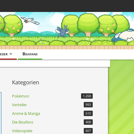
eder
Bisafans
Kategorien
Pokémon
1.268
Verteiler
993
Anime & Manga
610
Die Bisafans
408
Videospiele
607