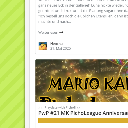
ganz neues Eck in der Gallerie!" Luna nickte wieder. "
geordnet und strukturiert die Planung sogar ohne da
"Ich bestell uns noch die üblichen Utensilien, dann i
machte und nach…
Weiterlesen
Neochu
21. Mai 2025
♫♩ Playdate with Picholi ♪♬
PwP #21 MK PichoLeague Anniversar
Raketenchaos 4 ever!!