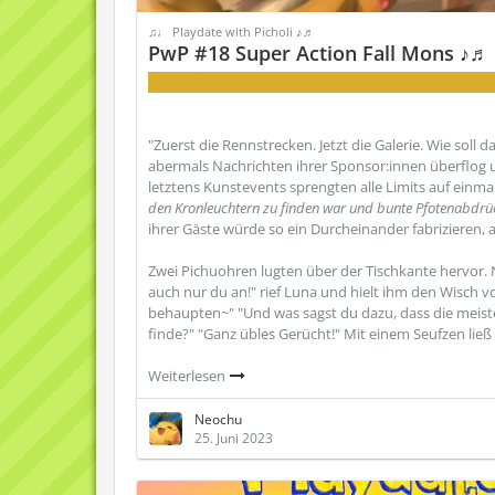
♫♩ Playdate with Picholi ♪♬
PwP #18 Super Action Fall Mons ♪♬
Ich will Chaos!
"Zuerst die Rennstrecken. Jetzt die Galerie. Wie soll 
abermals Nachrichten ihrer Sponsor:innen überflog 
letztens Kunstevents sprengten alle Limits auf einm
den Kronleuchtern zu finden war und bunte Pfotenabdrüc
ihrer Gäste würde so ein Durcheinander fabrizieren, al
Zwei Pichuohren lugten über der Tischkante hervor. N
auch nur du an!" rief Luna und hielt ihm den Wisch vo
behaupten~" "Und was sagst du dazu, dass die meiste
finde?" "Ganz übles Gerücht!" Mit einem Seufzen ließ
Weiterlesen
Neochu
25. Juni 2023