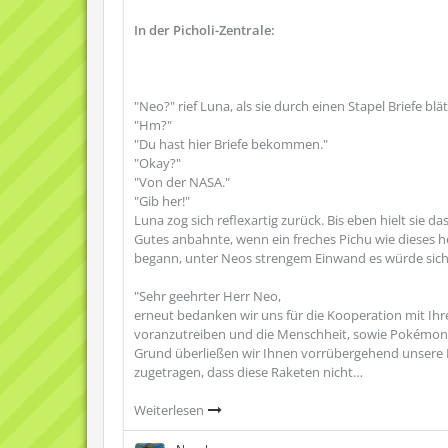
In der Picholi-Zentrale:
"Neo?" rief Luna, als sie durch einen Stapel Briefe bl
"Hm?"
"Du hast hier Briefe bekommen."
"Okay?"
"Von der NASA."
"Gib her!"
Luna zog sich reflexartig zurück. Bis eben hielt sie d
Gutes anbahnte, wenn ein freches Pichu wie dieses hei
begann, unter Neos strengem Einwand es würde sich
"Sehr geehrter Herr Neo,
erneut bedanken wir uns für die Kooperation mit Ih
voranzutreiben und die Menschheit, sowie Pokémon 
Grund überließen wir Ihnen vorrübergehend unsere R
zugetragen, dass diese Raketen nicht…
Weiterlesen