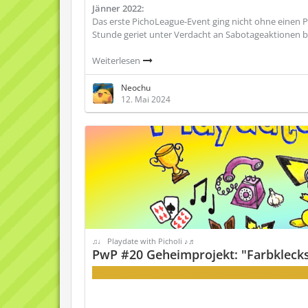
Jänner 2022:
Das erste PichoLeague-Event ging nicht ohne einen 
Stunde geriet unter Verdacht an Sabotageaktionen b
Weiterlesen
Neochu
12. Mai 2024
♫♩ Playdate with Picholi ♪♬
PwP #20 Geheimprojekt: "Farbklecks
Wer will Pichus, Evolis, Trasgelas und Undefis wiederseh