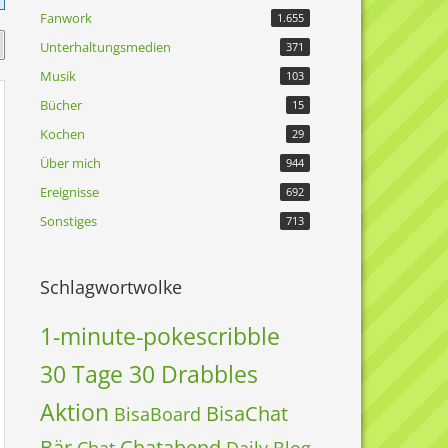
Fanwork
1.655
Unterhaltungsmedien
371
Musik
103
Bücher
15
Kochen
29
Über mich
944
Ereignisse
692
Sonstiges
713
Schlagwortwolke
1-minute-pokescribble
30 Tage 30 Drabbles
Aktion
BisaChat
BisaBoard
Bär
Chatabend