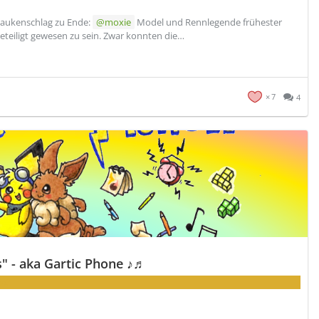
Paukenschlag zu Ende:
moxie
Model und Rennlegende frühester
eteiligt gewesen zu sein. Zwar konnten die…
7
4
" - aka Gartic Phone ♪♬
en?