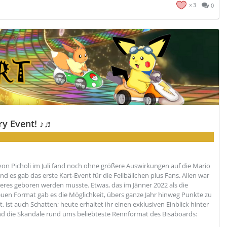
3
0
ry Event! ♪♬
nden!
von Picholi im Juli fand noch ohne größere Auswirkungen auf die Mario
 es gab das erste Kart-Event für die Fellbällchen plus Fans. Allen war
ßeres geboren werden musste. Etwas, das im Jänner 2022 als die
neuen Format gab es die Möglichkeit, übers ganze Jahr hinweg Punkte zu
st auch Schatten; heute erhaltet ihr einen exklusiven Einblick hinter
 und die Skandale rund ums beliebteste Rennformat des Bisaboards: