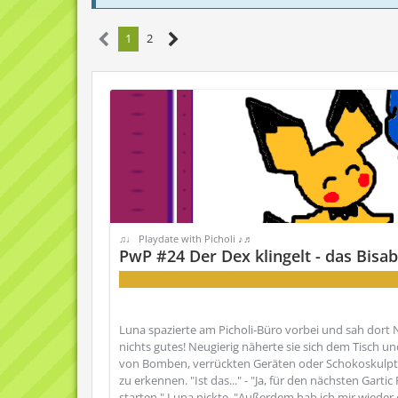
1
2
♫♩ Playdate with Picholi ♪♬
PwP #24 Der Dex klingelt - das Bisa
Extra Challange: Pokédex-Knowhow!
Luna spazierte am Picholi-Büro vorbei und sah dort 
nichts gutes! Neugierig näherte sie sich dem Tisch u
von Bomben, verrückten Geräten oder Schokoskulptu
zu erkennen. "Ist das..." - "Ja, für den nächsten Gar
starten." Luna nickte. "Außerdem hab ich mir wieder 