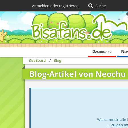
Anmelden oder registrieren
Suche
Dashboard
Ne
BisaBoard
Blog
Blog-Artikel von Neochu
Wir sammeln alle 
→ Zu den In