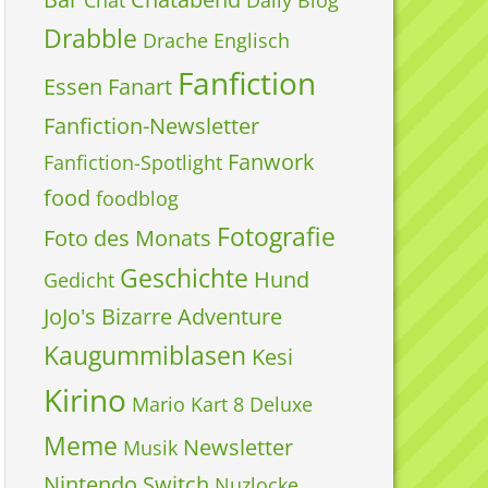
Chat
Daily Blog
Drabble
Drache
Englisch
Fanfiction
Essen
Fanart
Fanfiction-Newsletter
Fanwork
Fanfiction-Spotlight
food
foodblog
Fotografie
Foto des Monats
Geschichte
Hund
Gedicht
JoJo's Bizarre Adventure
Kaugummiblasen
Kesi
Kirino
Mario Kart 8 Deluxe
Meme
Newsletter
Musik
Nintendo Switch
Nuzlocke