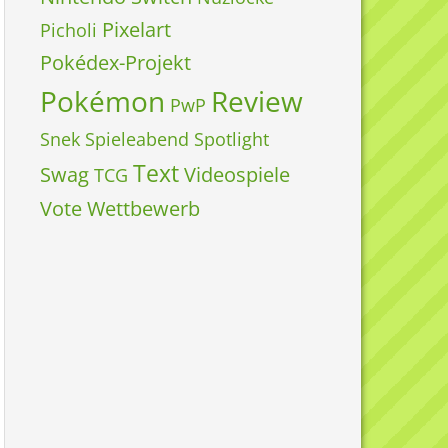
Pixelart
Picholi
Pokédex-Projekt
Pokémon
Review
PwP
Snek
Spieleabend
Spotlight
Text
Swag
Videospiele
TCG
Vote
Wettbewerb