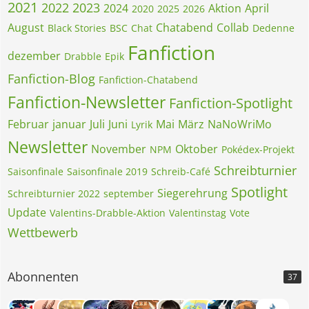
2021
2022
2023
2024
Aktion
April
2020
2025
2026
August
Chatabend
Collab
Black Stories
BSC
Chat
Dedenne
Fanfiction
dezember
Drabble
Epik
Fanfiction-Blog
Fanfiction-Chatabend
Fanfiction-Newsletter
Fanfiction-Spotlight
Februar
januar
Juli
Juni
Mai
März
NaNoWriMo
Lyrik
Newsletter
November
Oktober
NPM
Pokédex-Projekt
Schreibturnier
Saisonfinale
Saisonfinale 2019
Schreib-Café
Spotlight
Siegerehrung
Schreibturnier 2022
september
Update
Valentins-Drabble-Aktion
Valentinstag
Vote
Wettbewerb
Abonnenten
37