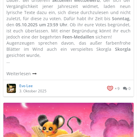
Dauer. Bei unserem
aktuellen Wettbewerb
, der sich der
Vergänglichkeit jener Jahreszeit widmet, laden neun
lyrische Texte dazu ein, sich diese durchzulesen und nicht
zuletzt, für diese zu voten. Dafür habt ihr Zeit bis
Sonntag,
den
05.10.2025 um 23:59 Uhr
. Ob ihr eure Votes begründet,
ist euch überlassen. Mit einer Begründung könnt ihr euch
jedoch eine der begehrten
Feen-Medaillen
sichern!
Augenzeugen sprechen davon, das außer farbenfrohe
Blätter im Wind auch ein verspieltes Skorgla
Skorgla
gesichtet wurde,
…
Weiterlesen
Evo Lee
9
0
3. Oktober 2025