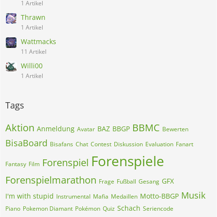
1 Artikel
Thrawn
1 Artikel
Wattmacks
11 Artikel
Willi00
1 Artikel
Tags
Aktion
BBMC
Anmeldung
BAZ
BBGP
Avatar
Bewerten
BisaBoard
Bisafans
Chat
Contest
Diskussion
Evaluation
Fanart
Forenspiele
Forenspiel
Fantasy
Film
Forenspielmarathon
GFX
Frage
Fußball
Gesang
Musik
I'm with stupid
Motto-BBGP
Instrumental
Mafia
Medaillen
Schach
Piano
Pokemon Diamant
Pokémon
Quiz
Seriencode