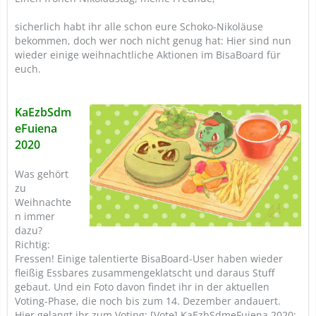
sicherlich habt ihr alle schon eure Schoko-Nikoläuse
bekommen, doch wer noch nicht genug hat: Hier sind nun
wieder einige weihnachtliche Aktionen im BisaBoard für
euch.
KaEzbSdm
eFuiena
2020
Was gehört
zu
Weihnachte
n immer
dazu?
Richtig:
Fressen! Einige talentierte BisaBoard-User haben wieder
fleißig Essbares zusammengeklatscht und daraus Stuff
gebaut. Und ein Foto davon findet ihr in der aktuellen
Voting-Phase, die noch bis zum 14. Dezember andauert.
Hier gelangt ihr zum Voting: [Vote] KaEzbSdmeFuiena 2020: