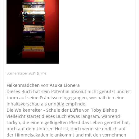
Bücherstapel 2021 (c) me
Falkenmädchen
von
Asuka Lionera
Dieses Buch hat sein Potential absolut nicht genutzt und ist
kaum auf seine Prämisse eingegangen, weshalb ich eine
Inhaltsvorschau als unnötig empfinde.
Die Wolkenreiter - Schule der Lüfte
von
Toby Bishop
Vielleicht startet dieses Buch etwas langsam, während
Larkyn, die einem geflügelten Pferd das Leben gerettet hat,
noch auf dem Unteren Hof ist, doch wenn sie endlich auf
der Himmelsakademie ankommt und mit den vornehmen