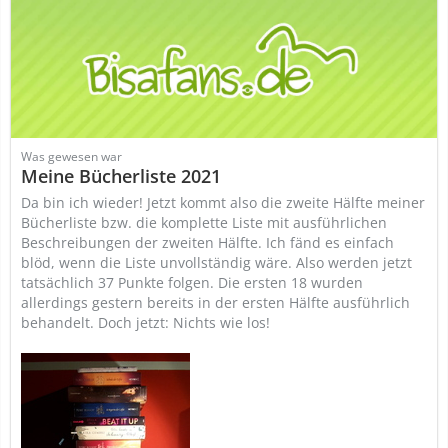
Was gewesen war
Meine Bücherliste 2021
Da bin ich wieder! Jetzt kommt also die zweite Hälfte meiner
Bücherliste bzw. die komplette Liste mit ausführlichen
Beschreibungen der zweiten Hälfte. Ich fänd es einfach
blöd, wenn die Liste unvollständig wäre. Also werden jetzt
tatsächlich 37 Punkte folgen. Die ersten 18 wurden
allerdings gestern bereits in der ersten Hälfte ausführlich
behandelt. Doch jetzt: Nichts wie los!