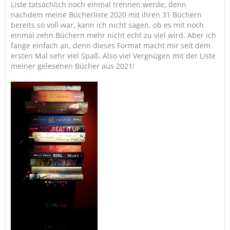
Liste tatsächlich noch einmal trennen werde, denn
nachdem meine Bücherliste 2020 mit ihren 31 Büchern
bereits so voll war, kann ich nicht sagen, ob es mit noch
einmal zehn Büchern mehr nicht echt zu viel wird. Aber ich
fange einfach an, denn dieses Format macht mir seit dem
ersten Mal sehr viel Spaß. Also viel Vergnügen mit der Liste
meiner gelesenen Bücher aus 2021!