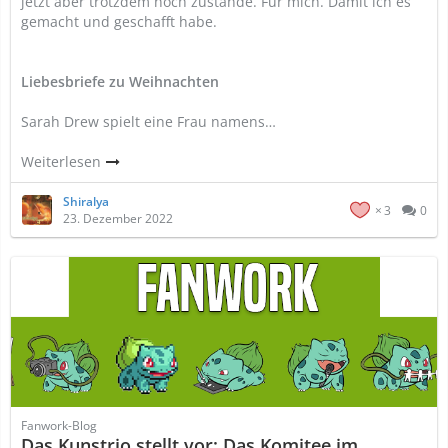
jetzt aber trotzdem noch zustande. Für mich. Damit ich es
gemacht und geschafft habe.
Liebesbriefe zu Weihnachten
Sarah Drew spielt eine Frau namens…
Weiterlesen
Shiralya
3
0
23. Dezember 2022
Fanwork-Blog
Das Kunstrio stellt vor: Das Komitee im