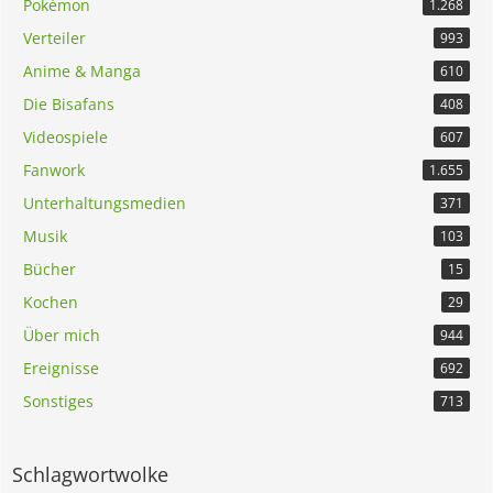
Pokémon
1.268
Verteiler
993
Anime & Manga
610
Die Bisafans
408
Videospiele
607
Fanwork
1.655
Unterhaltungsmedien
371
Musik
103
Bücher
15
Kochen
29
Über mich
944
Ereignisse
692
Sonstiges
713
Schlagwortwolke