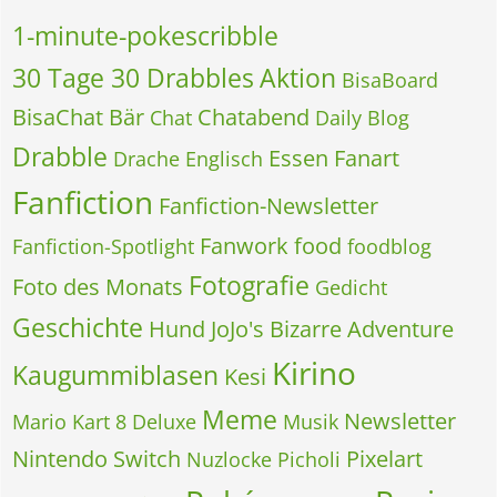
1-minute-pokescribble
30 Tage 30 Drabbles
Aktion
BisaBoard
BisaChat
Bär
Chatabend
Chat
Daily Blog
Drabble
Essen
Fanart
Drache
Englisch
Fanfiction
Fanfiction-Newsletter
Fanwork
food
Fanfiction-Spotlight
foodblog
Fotografie
Foto des Monats
Gedicht
Geschichte
Hund
JoJo's Bizarre Adventure
Kirino
Kaugummiblasen
Kesi
Meme
Newsletter
Mario Kart 8 Deluxe
Musik
Nintendo Switch
Pixelart
Nuzlocke
Picholi