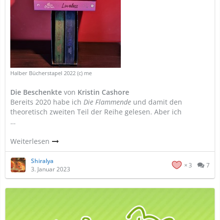
Halber Bücherstapel 2022 (c) me
Die Beschenkte
von
Kristin Cashore
Bereits 2020 habe ich
Die Flammende
und damit den
theoretisch zweiten Teil der Reihe gelesen. Aber ich
…
Weiterlesen
Shiralya
3
7
3. Januar 2023