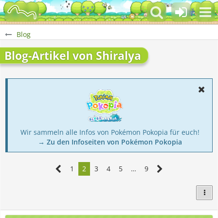
Blog
Blog-Artikel von Shiralya
Wir sammeln alle Infos von Pokémon Pokopia für euch!
→ Zu den Infoseiten von Pokémon Pokopia
1
2
3
4
5
…
9