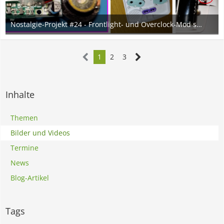
Nostalgie-Projekt #24 - Frontlight- und Overclock-Mod sowie Spannungsüberwachung an meinem Zweit-GBC
22. November 2023
2
1
2
3
Inhalte
Themen
Bilder und Videos
Termine
News
Blog-Artikel
Tags