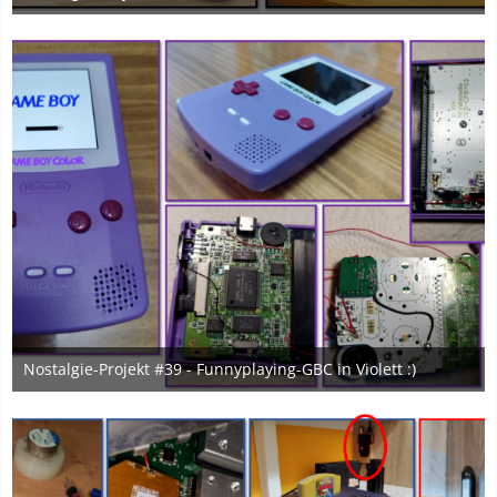
18. Januar 2025
1
Nostalgie-Projekt #39 - Funnyplaying-GBC in Violett :)
10. Juni 2024
1