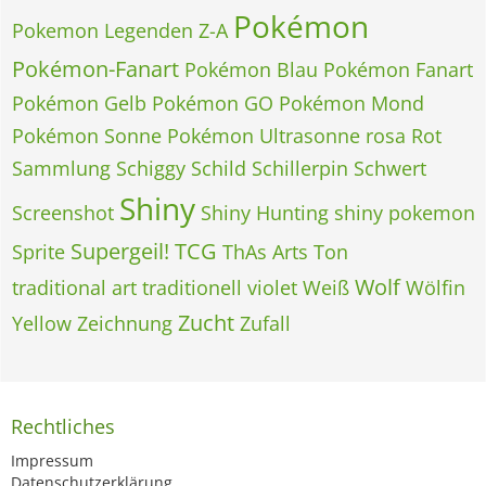
Pokémon
Pokemon Legenden Z-A
Pokémon-Fanart
Pokémon Blau
Pokémon Fanart
Pokémon Gelb
Pokémon GO
Pokémon Mond
Pokémon Sonne
Pokémon Ultrasonne
rosa
Rot
Sammlung
Schiggy
Schild
Schillerpin
Schwert
Shiny
Screenshot
Shiny Hunting
shiny pokemon
Supergeil!
TCG
Sprite
ThAs Arts
Ton
Wolf
traditional art
traditionell
violet
Weiß
Wölfin
Zucht
Yellow
Zeichnung
Zufall
Rechtliches
Impressum
Datenschutzerklärung