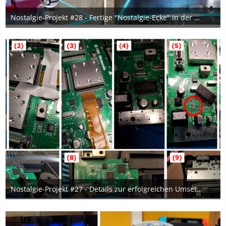
Nostalgie-Projekt #28 - Fertige "Nostalgie-Ecke" in der Glasvitrine im Wohnzimmerschrank ♥
29. Januar 2024
5
Nostalgie-Projekt #27 - Details zur erfolgreichen Umsetzung des HDMI-Mods an der Nintendo64-Konsole
6. Dezember 2023
3