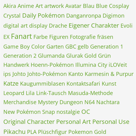
Akira
Anime
Art
artwork
Avatar
Blau
Blue
Cosplay
Daily Pokémon
Crystal
Danganronpa
Digimon
Eigener Charakter
digital art
display
Drache
Evoli
Fanart
EX
Farbe
Figuren
Fotografie
fräsen
Game Boy Color
Garten
GBC
gelb
Generation 1
Generation 2
Glumanda
Glurak
Gold
Grün
Handwerk
Hoenn-Pokémon
Illumina City
iLOVeit
ips
Johto
Johto-Pokémon
Kanto
Karmesin & Purpur
Katze
Kaugummiblasen
Kontaktsafari
Kunst
Leopard
Lila
Link-Tausch
Masuda-Methode
Merchandise
Mystery Dungeon
N64
Nachtara
OC
New Pokémon Snap
nostalgie
Original Character
Personal Art
Personal Use
Pikachu
PLA
Plüschfigur
Pokemon Gold