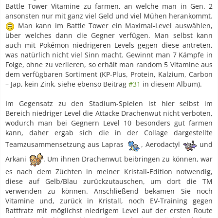
Battle Tower Vitamine zu farmen, an welche man in Gen. 2
ansonsten nur mit ganz viel Geld und viel Mühen herankommt.
Man kann im Battle Tower ein Maximal-Level auswählen,
über welches dann die Gegner verfügen. Man selbst kann
auch mit Pokémon niedrigeren Levels gegen diese antreten,
was natürlich nicht viel Sinn macht. Gewinnt man 7 Kämpfe in
Folge, ohne zu verlieren, so erhält man random 5 Vitamine aus
dem verfügbaren Sortiment (KP-Plus, Protein, Kalzium, Carbon
– Jap, kein Zink, siehe ebenso Beitrag
#31
in diesem Album).
Im Gegensatz zu den Stadium-Spielen ist hier selbst im
Bereich niedriger Level die Attacke Drachenwut nicht verboten,
wodurch man bei Gegnern Level 10 besonders gut farmen
kann, daher ergab sich die in der Collage dargestellte
Teamzusammensetzung aus Lapras
, Aerodactyl
und
Arkani
. Um ihnen Drachenwut beibringen zu können, war
es nach dem Züchten in meiner Kristall-Edition notwendig,
diese auf Gelb/Blau zurückzutauschen, um dort die TM
verwenden zu können. Anschließend bekamen Sie noch
Vitamine und, zurück in Kristall, noch EV-Training gegen
Rattfratz mit möglichst niedrigem Level auf der ersten Route