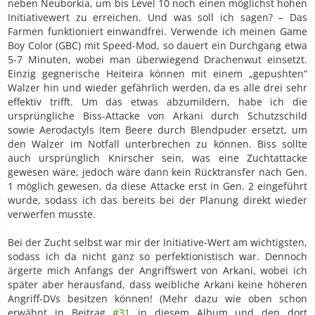
neben Neuborkia, um bis Level 10 noch einen möglichst hohen
Initiativewert zu erreichen. Und was soll ich sagen? – Das
Farmen funktioniert einwandfrei. Verwende ich meinen Game
Boy Color (GBC) mit Speed-Mod, so dauert ein Durchgang etwa
5-7 Minuten, wobei man überwiegend Drachenwut einsetzt.
Einzig gegnerische Heiteira können mit einem „gepushten“
Walzer hin und wieder gefährlich werden, da es alle drei sehr
effektiv trifft. Um das etwas abzumildern, habe ich die
ursprüngliche Biss-Attacke von Arkani durch Schutzschild
sowie Aerodactyls Item Beere durch Blendpuder ersetzt, um
den Walzer im Notfall unterbrechen zu können. Biss sollte
auch ursprünglich Knirscher sein, was eine Zuchtattacke
gewesen wäre, jedoch wäre dann kein Rücktransfer nach Gen.
1 möglich gewesen, da diese Attacke erst in Gen. 2 eingeführt
wurde, sodass ich das bereits bei der Planung direkt wieder
verwerfen musste.
Bei der Zucht selbst war mir der Initiative-Wert am wichtigsten,
sodass ich da nicht ganz so perfektionistisch war. Dennoch
ärgerte mich Anfangs der Angriffswert von Arkani, wobei ich
später aber herausfand, dass weibliche Arkani keine höheren
Angriff-DVs besitzen können! (Mehr dazu wie oben schon
erwähnt in Beitrag
#31
in diesem Album und den dort