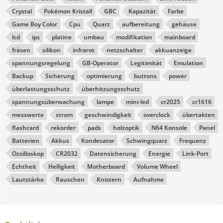
Crystal
Pokémon Kristall
GBC
Kapazität
Farbe
Game Boy Color
Cpu
Quarz
aufbereitung
gehäuse
lcd
ips
platine
umbau
modifikation
mainboard
fräsen
silikon
infrarot
netzschalter
akkuanzeige
spannungsregelung
GB-Operator
Legitimität
Emulation
Backup
Sicherung
optimierung
buttons
power
überlastungsschutz
überhitzungsschutz
spannungsüberwachung
lampe
mini-led
cr2025
cr1616
messwerte
strom
geschwindigkeit
overclock
übertakten
flashcard
rekorder
pads
holzoptik
N64 Konsole
Panel
Batterien
Akkus
Kondesator
Schwingquarz
Frequenz
Ozsilloskop
CR2032
Datensicherung
Energie
Link-Port
Echtheit
Helligkeit
Motherboard
Volume Wheel
Lautstärke
Rauschen
Knistern
Aufnahme