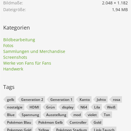
Bildmaße
2.048 × 1.182
Dateigröße
1,94 MB
Kategorien
Bildbearbeitung
Fotos
Sammlungen und Merchandise
Screenshots
Werke von Fans für Fans
Handwerk
Tags
gelb
Generation 2
Generation 1
Kanto
Johto
rosa
nostalgie
HDMI
Grün
display
N64
Lila
Weiß
Blue
Spannung
Ausstellung
mod
violet
Ton
Pokémon Blau
Pokémon Gelb
Controller
Gold
Pokemon Gold
Yellow
Pokémon Stadium
Link-Tausch