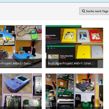
Suche nach Tags
Nostalgie-Projekt #40+2 - Setup steht wieder und ist einfach wunderschön! *-*
Nostalgie-Projekt #40+1: Unerwartete Neuzugänge zur Vervollständigung der Sammlung ♥
12. Februar 2025
3. Februar 2025
7
6