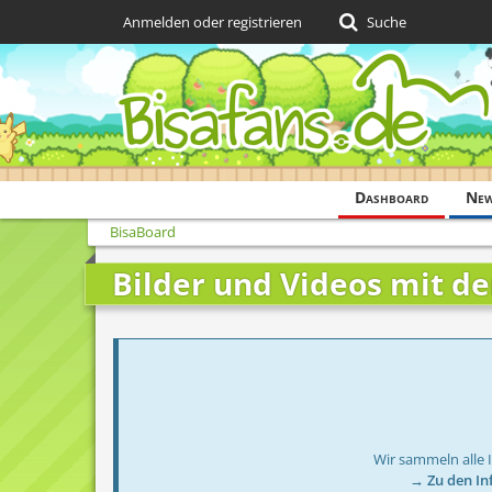
Anmelden oder registrieren
Suche
Dashboard
Ne
BisaBoard
Bilder und Videos mit 
Wir sammeln alle 
→ Zu den In