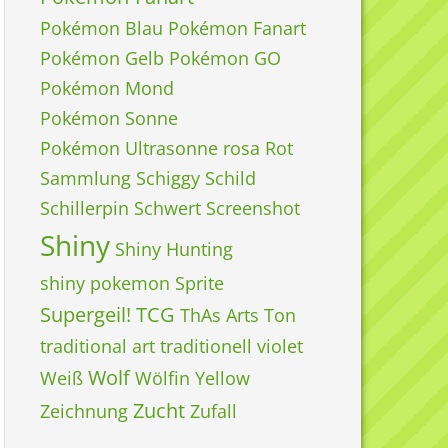
Pokémon Blau
Pokémon Fanart
Pokémon Gelb
Pokémon GO
Pokémon Mond
Pokémon Sonne
Pokémon Ultrasonne
rosa
Rot
Sammlung
Schiggy
Schild
Schillerpin
Schwert
Screenshot
Shiny
Shiny Hunting
shiny pokemon
Sprite
Supergeil!
TCG
ThAs Arts
Ton
traditional art
traditionell
violet
Wolf
Weiß
Wölfin
Yellow
Zucht
Zeichnung
Zufall