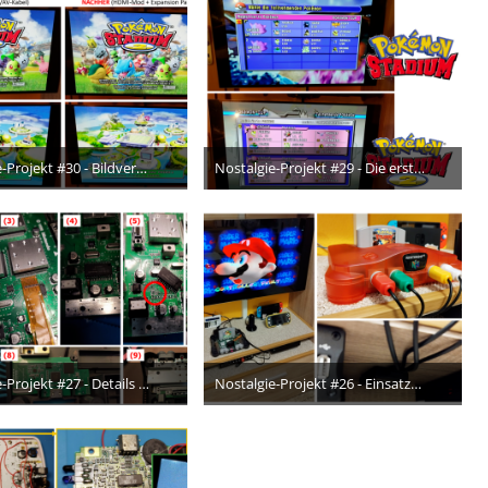
Nostalgie-Projekt #30 - Bildvergleich zwischen ursprünglichem Anschluss und HDMI + Expansion-Pak
Nostalgie-Projekt #29 - Die ersten Teams wurden vom GBC auf die Stadium-Spiele transferiert.
9. Februar 2024
5. Februar 2024
1
5
Nostalgie-Projekt #27 - Details zur erfolgreichen Umsetzung des HDMI-Mods an der Nintendo64-Konsole
Nostalgie-Projekt #26 - Einsatzbereite Nintendo64-Konsole mit neuem Gehäuse und HDMI-Mod ♥
6. Dezember 2023
30. November 2023
3
5