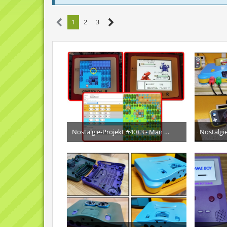
1
2
3
Nostalgie-Projekt #40+3 - Man lernt nie aus ...
10. September 2025
9