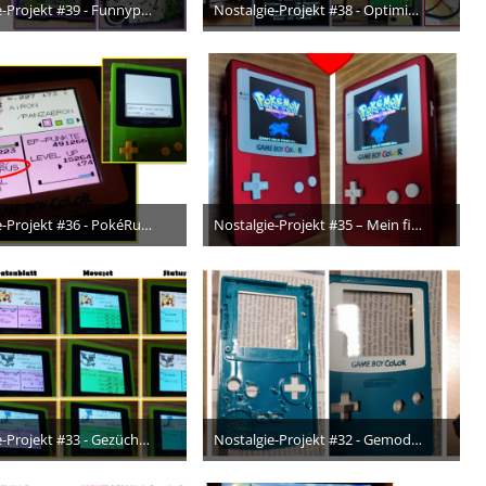
Nostalgie-Projekt #39 - Funnyplaying-GBC in Violett :)
Nostalgie-Projekt #38 - Optimierung des HDMI-Mods an der N64 und Einrichtung der Capture Card
10. Juni 2024
14. Mai 2024
1
2
Nostalgie-Projekt #36 - PokéRus und Scope-Linse !!!
Nostalgie-Projekt #35 – Mein finaler Haupt-GBC!! ♥
1. Mai 2024
3. April 2024
8
7
Nostalgie-Projekt #33 - Gezüchtetes Team zum Vitamine-Farmen im Battle Tower von Kristall :)
Nostalgie-Projekt #32 - Gemoddeter GBC in stylischem türkis-weißen Design für meinen Bestie ♥
28. Februar 2024
27. Februar 2024
3
5