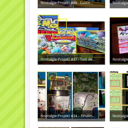
Nostalgie-Projekt #40 - Customized N64-Gehäuse mit Lackierung
18. Januar 2025
1
Nostalgie-Projekt #37 - Test der Capture Card mit einem HV-HDMI-Konverter aufgrund Inkompatibilität
6. Mai 2024
3
Nostalgie-Projekt #34 – Finales Innenleben-Design zur Kombination von IPS-Display und Overclock-Mod am GBC
21. März 2024
1