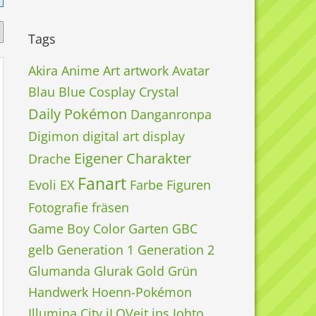
Tags
Akira
Anime
Art
artwork
Avatar
Blau
Blue
Cosplay
Crystal
Daily Pokémon
Danganronpa
Digimon
digital art
display
Eigener Charakter
Drache
Fanart
Evoli
EX
Farbe
Figuren
Fotografie
fräsen
Game Boy Color
Garten
GBC
gelb
Generation 1
Generation 2
Glumanda
Glurak
Gold
Grün
Handwerk
Hoenn-Pokémon
Illumina City
iLOVeit
ips
Johto