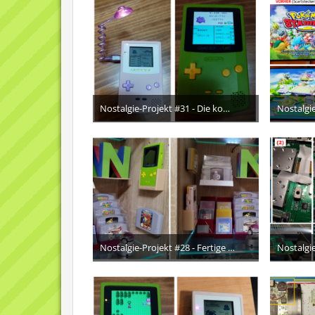
Nostalgie-Projekt #31 - Die komplizierten Zucht-Mechaniken aus der 2. Generation. <3
22. Februar 2024
3
Nostalgie-Projekt #28 - Fertige "Nostalgie-Ecke" in der Glasvitrine im Wohnzimmerschrank ♥
29. Januar 2024
5