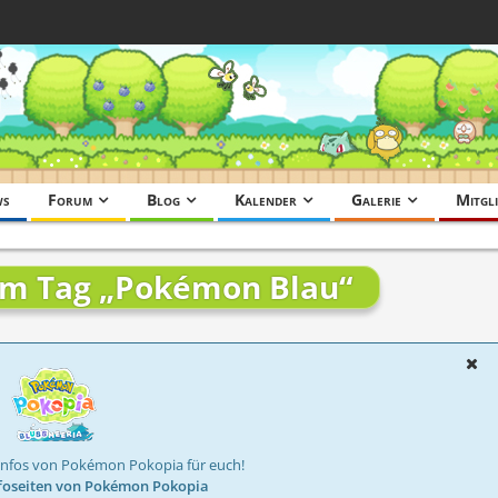
ws
Forum
Blog
Kalender
Galerie
Mitgli
dem Tag „Pokémon Blau“
Infos von Pokémon Pokopia für euch!
foseiten von Pokémon Pokopia