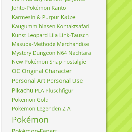
Johto-Pokémon
Kanto
Katze
Karmesin & Purpur
Kaugummiblasen
Kontaktsafari
Kunst
Leopard
Lila
Link-Tausch
Masuda-Methode
Merchandise
Mystery Dungeon
N64
Nachtara
New Pokémon Snap
nostalgie
OC
Original Character
Personal Art
Personal Use
Pikachu
PLA
Plüschfigur
Pokemon Gold
Pokemon Legenden Z-A
Pokémon
Pokémon-Fanart