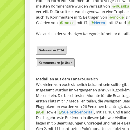
Bilder in Form von Kommentaren nicht vergessen werde
meisten Kommentare wurden verfasst von
Rusalka
verteilt. Dafür sollte es wohl irgendwann eine Trophäe
auch 18 Kommentare in 15 Beiträgen von
moxie
si
Galerien von
moxie
mit 17,
Nereo
mit 12 und
Wie auch in der vorherigen Kategorie, könnt ihr detailli
Galerien in 2024
Kommentare je User
Medaillen aus dem Fanart-Bereich
Wie vielen von euch sicherlich bekannt sein sollte, gi
Insgesamt wurden im vergangenen Jahr 89 Flugpokémo
Meilenstein. Die beliebtesten Monate für die Beantra
ersten Platz mit 17 Medaillen teilen, die wenigsten Be
Flugpokémon wurden von 26 Personen beantragt, das 
JeCel
sowie
Suelord-Señorita
, mit 11, 10 und 8 a
Das begehrteste Pokémon in diesem Jahr war Vivillon, 
liegen mit 6 Beantragungen Choreogel und mit je 4 Be
Gen 2, mit 11 beantragten Pokémonarten, gefolgt von G