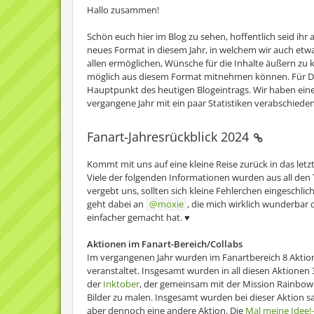
Hallo zusammen!
Schön euch hier im Blog zu sehen, hoffentlich seid ihr a
neues Format in diesem Jahr, in welchem wir auch et
allen ermöglichen, Wünsche für die Inhalte äußern zu kö
möglich aus diesem Format mitnehmen können. Für Det
Hauptpunkt des heutigen Blogeintrags. Wir haben einen
vergangene Jahr mit ein paar Statistiken verabschieden
Fanart-Jahresrückblick 2024
Kommt mit uns auf eine kleine Reise zurück in das letzte
Viele der folgenden Informationen wurden aus all 
vergebt uns, sollten sich kleine Fehlerchen eingeschlich
geht dabei an
moxie
, die mich wirklich wunderbar 
einfacher gemacht hat. ♥
Aktionen im Fanart-Bereich/Collabs
Im vergangenen Jahr wurden im Fanartbereich 8 Aktio
veranstaltet. Insgesamt wurden in all diesen Aktionen
der
Inktober
, der gemeinsam mit der Mission Rainbow z
Bilder zu malen. Insgesamt wurden bei dieser Aktion sa
aber dennoch eine andere Aktion. Die
Mal meine Idee!