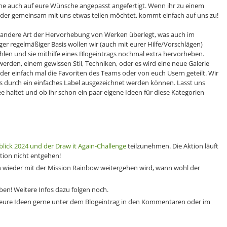
rne auch auf eure Wünsche angepasst angefertigt. Wenn ihr zu einem
oder gemeinsam mit uns etwas teilen möchtet, kommt einfach auf uns zu!
e andere Art der Hervorhebung von Werken überlegt, was auch im
r regelmäßiger Basis wollen wir (auch mit eurer Hilfe/Vorschlägen)
len und sie mithilfe eines Blogeintrags nochmal extra hervorheben.
erden, einem gewissen Stil, Techniken, oder es wird eine neue Galerie
der einfach mal die Favoriten des Teams oder von euch Usern geteilt. Wir
ls durch ein einfaches Label ausgezeichnet werden können. Lasst uns
 haltet und ob ihr schon ein paar eigene Ideen für diese Kategorien
blick 2024 und der Draw it Again-Challenge
teilzunehmen. Die Aktion läuft
ktion nicht entgehen!
ch wieder mit der Mission Rainbow weitergehen wird, wann wohl der
en! Weitere Infos dazu folgen noch.
 eure Ideen gerne unter dem Blogeintrag in den Kommentaren oder im