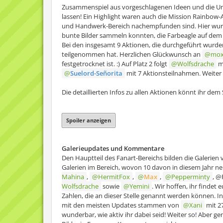
Zusammenspiel aus vorgeschlagenen Ideen und die Um
lassen! Ein Highlight waren auch die Mission Rainbow
und Handwerk-Bereich nachempfunden sind. Hier wurden
bunte Bilder sammeln konnten, die Farbeagle auf dem
Bei den insgesamt 9 Aktionen, die durchgeführt wurden, 
teilgenommen hat. Herzlichen Glückwunsch an
mox
festgetrocknet ist. :) Auf Platz 2 folgt
Wolfsdrache
mi
Suelord-Señorita
mit 7 Aktionsteilnahmen. Weiter 
Die detaillierten Infos zu allen Aktionen könnt ihr de
Spoiler anzeigen
Galerieupdates und Kommentare
Den Hauptteil des Fanart-Bereichs bilden die Galerien 
Galerien im Bereich, wovon 10 davon in diesem Jahr neu
Mahina
,
HermitFox
,
Max
,
Pepperminty
, @
Wolfsdrache
sowie
Yemini
. Wir hoffen, ihr findet 
Zahlen, die an dieser Stelle genannt werden können. In
mit den meisten Updates stammen von
Xani
mit 2
wunderbar, wie aktiv ihr dabei seid! Weiter so! Aber ge