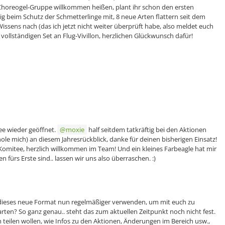
 Choreogel-Gruppe willkommen heißen, plant ihr schon den ersten
ftig beim Schutz der Schmetterlinge mit, 8 neue Arten flattern seit dem
issens nach (das ich jetzt nicht weiter überprüft habe, also meldet euch
m vollständigen Set an Flug-Vivillon, herzlichen Glückwunsch dafür!
e wieder geöffnet.
moxie
half seitdem tatkräftig bei den Aktionen
ole mich) an diesem Jahresrückblick, danke für deinen bisherigen Einsatz!
omitee, herzlich willkommen im Team! Und ein kleines Farbeagle hat mir
 fürs Erste sind.. lassen wir uns also überraschen. :)
r dieses neue Format nun regelmäßiger verwenden, um mit euch zu
rten? So ganz genau.. steht das zum aktuellen Zeitpunkt noch nicht fest.
 teilen wollen, wie Infos zu den Aktionen, Änderungen im Bereich usw.,