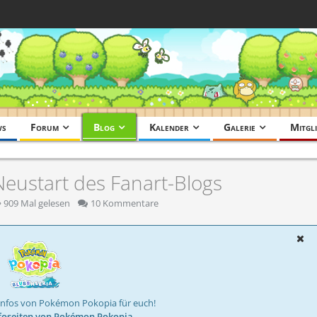
ws
Forum
Blog
Kalender
Galerie
Mitgli
Neustart des Fanart-Blogs
909 Mal gelesen
10 Kommentare
Infos von Pokémon Pokopia für euch!
foseiten von Pokémon Pokopia