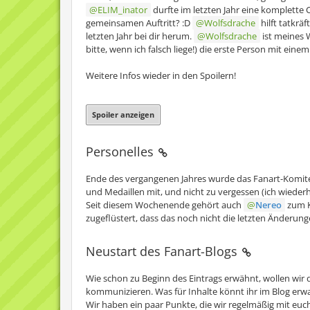
ELIM_inator
durfte im letzten Jahr eine komplette
gemeinsamen Auftritt? :D
Wolfsdrache
hilft tatkrä
letzten Jahr bei dir herum.
Wolfsdrache
ist meines W
bitte, wenn ich falsch liege!) die erste Person mit eine
Weitere Infos wieder in den Spoilern!
Spoiler anzeigen
Personelles
Ende des vergangenen Jahres wurde das Fanart-Komite
und Medaillen mit, und nicht zu vergessen (ich wiederh
Seit diesem Wochenende gehört auch
Nereo
zum K
zugeflüstert, dass das noch nicht die letzten Änderungen
Neustart des Fanart-Blogs
Wie schon zu Beginn des Eintrags erwähnt, wollen wi
kommunizieren. Was für Inhalte könnt ihr im Blog erwa
Wir haben ein paar Punkte, die wir regelmäßig mit euch