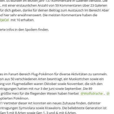
n. Es wurden im letzten Jahr 137 Kommentare in Galerien verfasst. Die
, mit einer erstaunlichen Anzahl von 59 Kommentaren über 23 Galerien
 für dich geben, danke für deinen Beitrag zum Austausch im Bereich! Aber
nd hier sehr erwähnenswert. Die meisten Kommentare haben die
JeCel
mit 10 erhalten.
erte Infos in den Spoilern finden.
bt es im Fanart-Bereich Flug-Pokémon für diverse Aktivitäten zu sammeln.
n aus 50 verschiedenen Arten beantragt, ein Maskottchen sowie ein
gung von Flugmedaillen waren Oktober sowie November, die sich den
antragungen hatten mit nur 3 der Juni sowie September. Die 89
größte Herz für die fliegenden Wesen haben hierbei
Wolfsdrache
,
doptierten Pokémon.
11 Vertreter dieser Art konnten ein neues Zuhause finden, dahinter
antragungen Symvolara sowie Krawaloro. Die beliebteste Generation ist
en 5 mit 8 Arten sowie Gen 1, 3 und 4, mit 6 Arten.