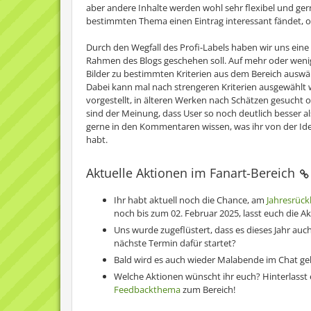
aber andere Inhalte werden wohl sehr flexibel und ge
bestimmten Thema einen Eintrag interessant fändet, 
Durch den Wegfall des Profi-Labels haben wir uns ein
Rahmen des Blogs geschehen soll. Auf mehr oder wenige
Bilder zu bestimmten Kriterien aus dem Bereich auswäh
Dabei kann mal nach strengeren Kriterien ausgewählt w
vorgestellt, in älteren Werken nach Schätzen gesucht o
sind der Meinung, dass User so noch deutlich besser a
gerne in den Kommentaren wissen, was ihr von der Idee
habt.
Aktuelle Aktionen im Fanart-Bereich
Ihr habt aktuell noch die Chance, am
Jahresrück
noch bis zum 02. Februar 2025, lasst euch die A
Uns wurde zugeflüstert, dass es dieses Jahr au
nächste Termin dafür startet?
Bald wird es auch wieder Malabende im Chat geb
Welche Aktionen wünscht ihr euch? Hinterlasst
Feedbackthema
zum Bereich!