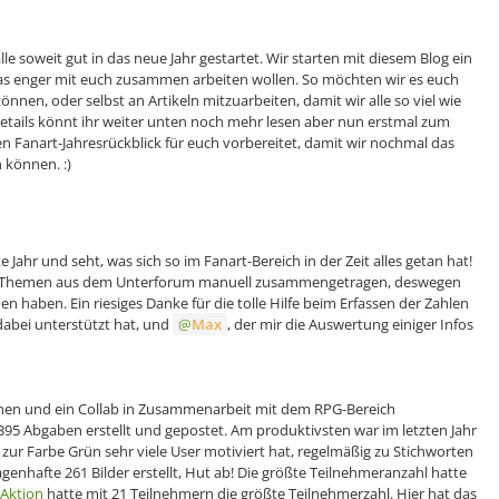
lle soweit gut in das neue Jahr gestartet. Wir starten mit diesem Blog ein
was enger mit euch zusammen arbeiten wollen. So möchten wir es euch
nnen, oder selbst an Artikeln mitzuarbeiten, damit wir alle so viel wie
ails könnt ihr weiter unten noch mehr lesen aber nun erstmal zum
 Fanart-Jahresrückblick für euch vorbereitet, damit wir nochmal das
 können. :)
 Jahr und seht, was sich so im Fanart-Bereich in der Zeit alles getan hat!
den Themen aus dem Unterforum manuell zusammengetragen, deswegen
en haben. Ein riesiges Danke für die tolle Hilfe beim Erfassen der Zahlen
dabei unterstützt hat, und
Max
, der mir die Auswertung einiger Infos
nen und ein Collab in Zusammenarbeit mit dem RPG-Bereich
 395 Abgaben erstellt und gepostet. Am produktivsten war im letzten Jahr
ur Farbe Grün sehr viele User motiviert hat, regelmäßig zu Stichworten
genhafte 261 Bilder erstellt, Hut ab! Die größte Teilnehmeranzahl hatte
-Aktion
hatte mit 21 Teilnehmern die größte Teilnehmerzahl. Hier hat das