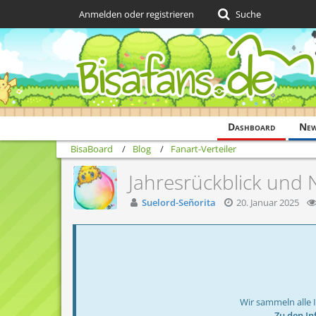
Anmelden oder registrieren
Suche
Dashboard
Ne
BisaBoard
Blog
Fanart-Verteiler
Jahresrückblick und 
Suelord-Señorita
20. Januar 2025
Wir sammeln alle 
→ Zu den In