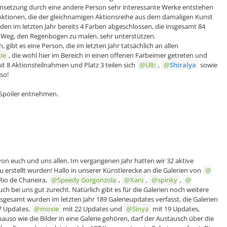
setzung durch eine andere Person sehr interessante Werke entstehen
-Aktionen, die der gleichnamigen Aktionsreihe aus dem damaligen Kunst
 im letzten Jahr bereits 4 Farben abgeschlossen, die insgesamt 84
 Weg, den Regenbogen zu malen, sehr unterstützen.
gibt es eine Person, die im letzten Jahr tatsächlich an allen
ie
, die wohl hier im Bereich in einen offenen Farbeimer getreten und
t 8 Aktionsteilnahmen und Platz 3 teilen sich
Ulti
,
Shiralya
sowie
so!
m Spoiler entnehmen.
von euch und uns allen. Im vergangenen Jahr hatten wir 32 aktive
 erstellt wurden! Hallo in unserer Künstlerecke an die Galerien von
Rio de Chaneira,
Speedy Gorgonzola
,
Xani
,
spinky
,
euch bei uns gut zurecht. Natürlich gibt es für die Galerien noch weitere
sgesamt wurden im letzten Jahr 189 Galerieupdates verfasst, die Galerien
7 Updates,
moxie
mit 22 Updates und
Sinya
mit 19 Updates,
nauso wie die Bilder in eine Galerie gehören, darf der Austausch über die